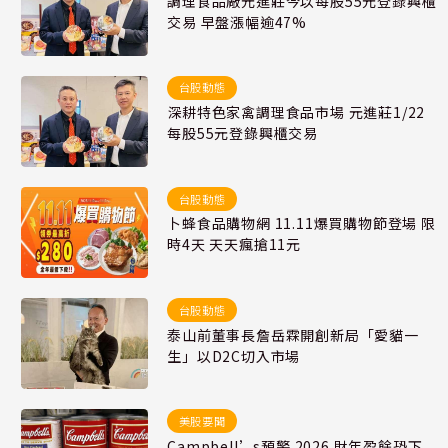
調理食品廠元進莊今以每股55元登錄興櫃
交易 早盤漲幅逾47%
台股動態
深耕特色家禽調理食品市場 元進莊1/22
每股55元登錄興櫃交易
台股動態
卜蜂食品購物網 11.11爆買購物節登場 限
時4天 天天瘋搶11元
台股動態
泰山前董事長詹岳霖開創新局「愛貓一
生」以D2C切入市場
美股要聞
Campbell’s預警 2026 財年盈餘恐下