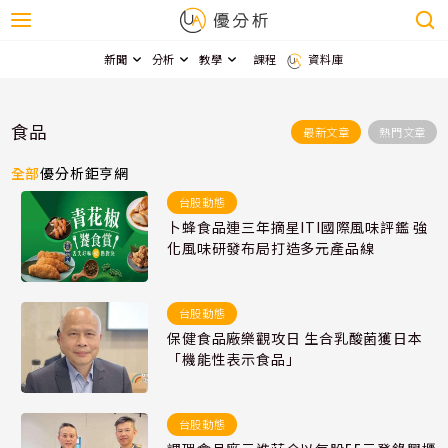
新聞
分析
教學
課程
資料庫
食品
最新文章
熱門文章
全部
優分析
鉅亨網
台股動態
卜蜂食品連三年摘星ITI國際風味評鑑 強
化風味研發布局打造多元產品線
台股動態
保健食品廠樂觀攻日 生合乳酸菌獲日本
「機能性表示食品」
台股動態