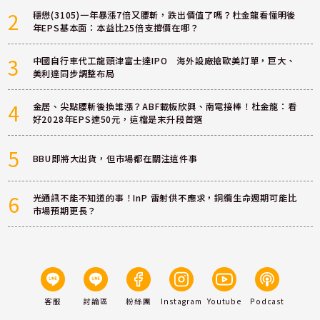
2
穩懋(3105)一年暴漲7倍又腰斬，跌出價值了嗎？杜金龍看懂明後
年EPS基本面：本益比25倍支撐價在哪？
3
中國自行車代工龍頭津富士達IPO 海外設廠搶歐美訂單，巨大、
美利達同步調整布局
4
金居、尖點腰斬後換誰漲？ABF載板欣興、南電接棒！杜金龍：看
好2028年EPS達50元，這檔是末升段首選
5
BBU即將大出貨，但市場都在關注這件事
6
光通訊不能不知道的事！InP 雷射供不應求，銅纜生命週期可能比
市場預期更長？
客服
討論區
粉絲團
Instagram
Youtube
Podcast