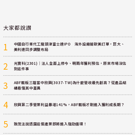
大家都說讚
1
中國自行車代工龍頭津富士達IPO 海外設廠搶歐美訂單，巨大、
美利達同步調整布局
2
光寶科(2301)｜法人全面上修今、明兩年獲利預估，原來市場沒估
到這件事
3
ABF載板三雄當中欣興(3037-TW)為什麼營收最先創高？從產品結
構看懂其中差異
4
欣興第二季營業利益暴增141%，ABF載板才剛進入獲利成長期？
5
致茂法說透露這個產業即將進入強勁循環！