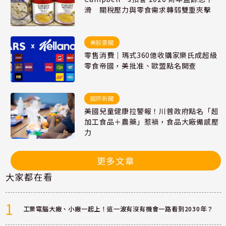
滑 關稅壓力與零食需求轉弱雙重夾擊
美股要聞
零售消費｜瑪式360億收購家樂氏成超級
零食帝國，美批准、歐盟點名開查
國際新聞
美國兒童健康拉警報！川普政府點名「超
加工食品＋農藥」惹禍，食品大廠備感壓
力
更多文章
大家都在看
1
工業電腦大廠、小廠一起上！這一波有沒有機會一路看到2030年？