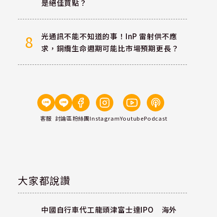
是絕佳買點？
光通訊不能不知道的事！InP 雷射供不應
8
求，銅纜生命週期可能比市場預期更長？
客服
討論區
粉絲團
Instagram
Youtube
Podcast
大家都說讚
中國自行車代工龍頭津富士達IPO 海外