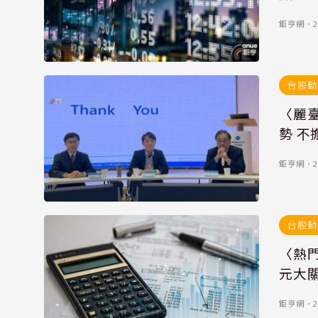
鉅亨網
．
2
台股動
〈麗臺
勢 
鉅亨網
．
2
台股動
〈熱門
元大
鉅亨網
．
2