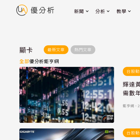
新聞
分析
教學
顯卡
最新文章
熱門文章
全部
優分析
鉅亨網
台股動
輝達
需數
鉅亨網
．
2
台股動