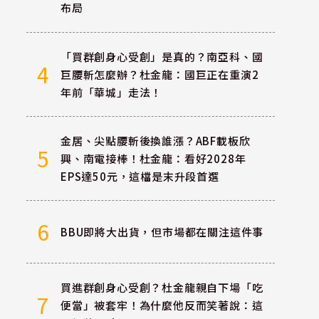
布局
「買群創身心受創」是真的？南亞科、國
4
巨腰斬怎麼辦？杜金龍：國巨正在重演2
年前「華城」走法！
金居、尖點腰斬後換誰漲？ABF載板欣
5
興、南電接棒！杜金龍：看好2028年
EPS達50元，這檔是末升段首選
6
BBU即將大出貨，但市場都在關注這件事
0
買進群創身心受創？杜金龍親自下場「吃
7
便當」被套牢！為什麼他反而笑著說：這