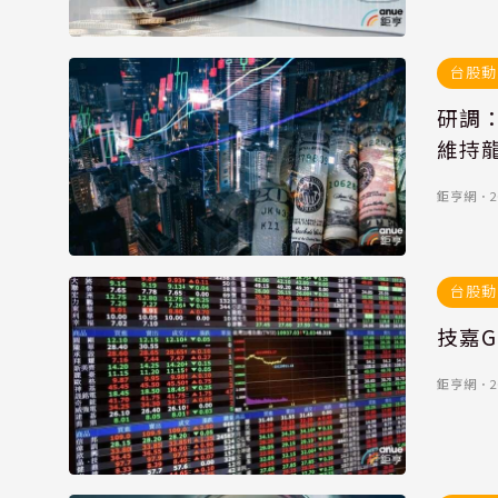
台股動
研調：
維持
鉅亨網
．
2
台股動
技嘉G
鉅亨網
．
2