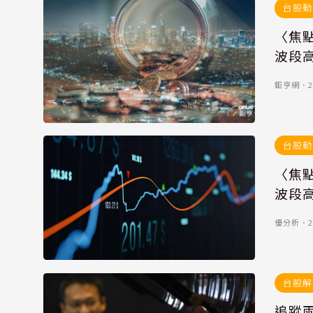
台股動
〈焦
波段
鉅亨網
．
2
台股動
〈焦
波段
優分析
．
2
台股解
追蹤兩