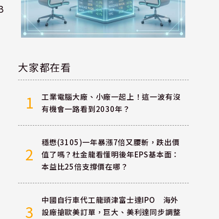
B
大家都在看
工業電腦大廠、小廠一起上！這一波有沒
1
盤
有機會一路看到2030年？
穩懋(3105)一年暴漲7倍又腰斬，跌出價
2
值了嗎？杜金龍看懂明後年EPS基本面：
本益比25倍支撐價在哪？
中國自行車代工龍頭津富士達IPO 海外
3
設廠搶歐美訂單，巨大、美利達同步調整