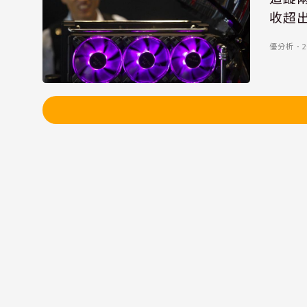
收超
優分析
．
2