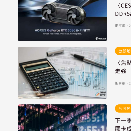
〈CE
DDR
鉅亨網
．
2
台股動
〈焦點
走強
鉅亨網
．
2
台股動
下一季
顯卡