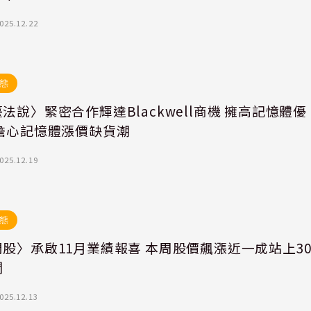
025.12.22
態
法說〉緊密合作輝達Blackwell商機 擁高記憶體優
不擔心記憶體漲價缺貨潮
025.12.19
態
股〉承啟11月業績報喜 本周股價飆漲近一成站上3
關
025.12.13