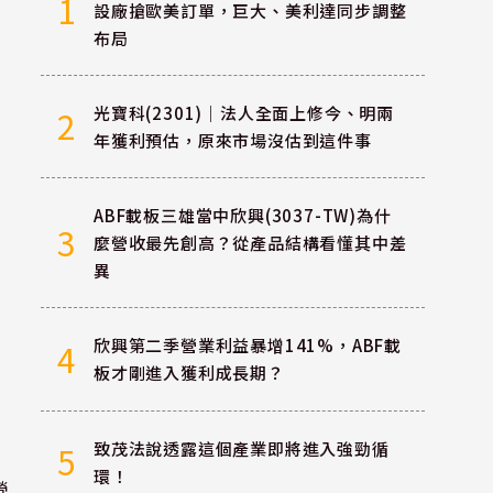
1
設廠搶歐美訂單，巨大、美利達同步調整
布局
光寶科(2301)｜法人全面上修今、明兩
2
年獲利預估，原來市場沒估到這件事
ABF載板三雄當中欣興(3037-TW)為什
3
麼營收最先創高？從產品結構看懂其中差
異
欣興第二季營業利益暴增141%，ABF載
4
板才剛進入獲利成長期？
致茂法說透露這個產業即將進入強勁循
5
環！
營