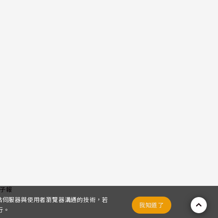
子報
網站伺服器與使用者瀏覽器溝通的技術，若
我知道了
行。