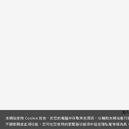
加
本網站使用 Cookie 技術，於您的電腦中存取某些資訊，以輔助本網站進
不願意開放此項功能，您可在您使用的瀏覽器功能項中設定隱私權等級為高，即