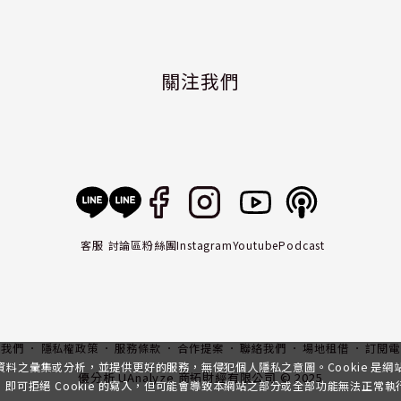
關注我們
客服
討論區
粉絲團
Instagram
Youtube
Podcast
入我們
隱私權政策
服務條款
合作提案
聯絡我們
場地租借
訂閱電
行資料之彙集或分析，並提供更好的服務，無侵犯個人隱私之意圖。Cookie 是
優分析 UAnalyze 商拓財經有限公司 © 2025
可拒絕 Cookie 的寫入，但可能會導致本網站之部分或全部功能無法正常執