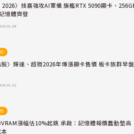
S 2026〉技嘉強攻AI軍備 旗艦RTX 5090顯卡、256G
5記憶體齊發
026.01.08
態
股〉輝達、超微2026年傳漲顯卡售價 板卡族群早
026.01.02
態
VRAM漲幅估10%起跳 承啟：記憶體報價蠢動墊高
成本