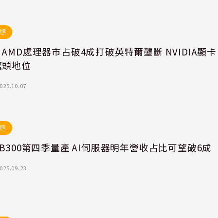
態
AMD處理器市占破4成打破英特爾壟斷 NVIDIA顯卡
龍頭地位
025.10.07
態
B300第四季量產 AI伺服器明年營收占比可望破6成
025.09.23