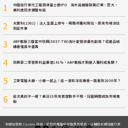
1
中國自行車代工龍頭津富士達IPO 海外設廠搶歐美訂單，巨大、
美利達同步調整布局
2
光寶科(2301)｜法人全面上修今、明兩年獲利預估，原來市場沒估
到這件事
3
ABF載板三雄當中欣興(3037-TW)為什麼營收最先創高？從產品結
構看懂其中差異
4
欣興第二季營業利益暴增141%，ABF載板才剛進入獲利成長期？
5
工業電腦大廠、小廠一起上！這一波有沒有機會一路看到2030年？
6
這次真的不一樣？美日15年來首度聯手干預，日圓瞬間成為市場焦
點
本網站使用 Cookie 技術，於您的電腦中存取某些資訊，以輔助本網站進行資