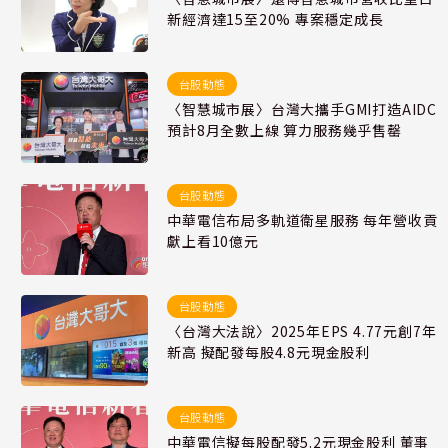
新經濟達15至20% 專案穩定成長
台股動態
〈智慧城市展〉台灣大攜手GMI打造AIDC
預計8月全數上線 算力服務幾乎售罄
台股動態
中華電信布局多軌道衛星服務 每年營收貢
獻上看10億元
台股動態
〈台灣大法說〉2025年EPS 4.77元創7年
新高 擬配發每股4.8元現金股利
台股動態
中華電信擬每股配發5.2元現金股利 董事