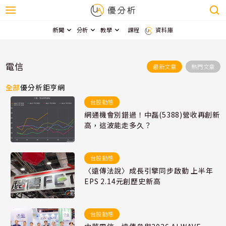
新聞
分析
教學
課程
資料庫
電信
最新文章
熱門文章
全部
優分析
鉅亨網
台股動態
網通機會別錯過！中磊(5388)營收再創新
高，這波能走多久？
台股動態
〈遠傳法說〉成長引擎同步啟動 上半年
EPS 2.14元創歷史新高
台股動態