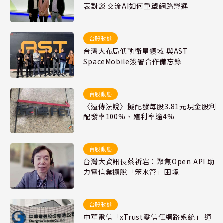
表對談 交流AI如何重塑網路營運
台股動態
台灣大布局低軌衛星領域 與AST
SpaceMobile簽署合作備忘錄
台股動態
〈遠傳法說〉擬配發每股3.81元現金股利
配發率100%、殖利率逾4%
台股動態
台灣大資訊長蔡祈岩：聚焦Open API 助
力電信業擺脫「笨水管」困境
台股動態
中華電信「xTrust零信任網路系統」 通