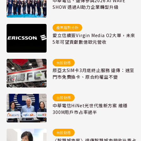
中華電信、遠傳參與2026 AI WAVE
SHOW 透過AI助力企業轉型升級
產業趨勢分析
愛立信續簽Virgin Media O2大單，未來
5年可望貢獻數億歐元營收
台股動態
原亞太SIM卡3月底終止服務 遠傳：速至
門市免費換卡、原合約權益不變
台股動態
中華電信HiNet光世代推新方案 維穩
300M用戶市占率過半
台股動態
〈智慧城市展〉遠傳智慧城市營收比重占