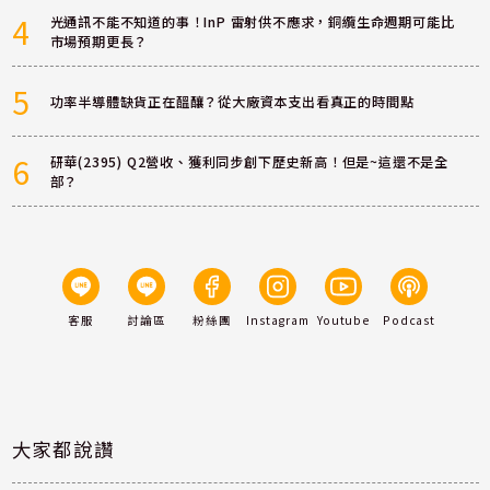
4
光通訊不能不知道的事！InP 雷射供不應求，銅纜生命週期可能比
市場預期更長？
5
功率半導體缺貨正在醞釀？從大廠資本支出看真正的時間點
6
研華(2395) Q2營收、獲利同步創下歷史新高！但是~這還不是全
部？
客服
討論區
粉絲團
Instagram
Youtube
Podcast
大家都說讚