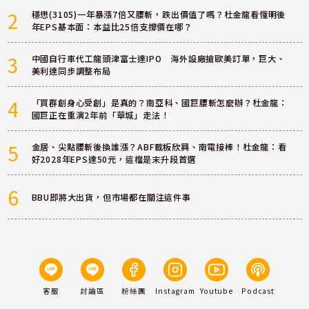
2
穩懋(3105)一年暴漲7倍又腰斬，跌出價值了嗎？杜金龍看懂明後
年EPS基本面：本益比25倍支撐價在哪？
3
中國自行車代工龍頭津富士達IPO 海外設廠搶歐美訂單，巨大、
美利達同步調整布局
4
「買群創身心受創」是真的？南亞科、國巨腰斬怎麼辦？杜金龍：
國巨正在重演2年前「華城」走法！
5
金居、尖點腰斬後換誰漲？ABF載板欣興、南電接棒！杜金龍：看
好2028年EPS達50元，這檔是末升段首選
6
BBU即將大出貨，但市場都在關注這件事
客服
討論區
粉絲團
Instagram
Youtube
Podcast