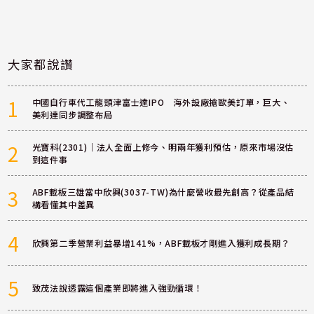
大家都說讚
1
中國自行車代工龍頭津富士達IPO 海外設廠搶歐美訂單，巨大、
美利達同步調整布局
2
光寶科(2301)｜法人全面上修今、明兩年獲利預估，原來市場沒估
到這件事
3
ABF載板三雄當中欣興(3037-TW)為什麼營收最先創高？從產品結
構看懂其中差異
4
欣興第二季營業利益暴增141%，ABF載板才剛進入獲利成長期？
5
致茂法說透露這個產業即將進入強勁循環！