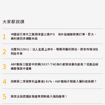
大家都說讚
1
中國自行車代工龍頭津富士達IPO 海外設廠搶歐美訂單，巨大、
美利達同步調整布局
2
光寶科(2301)｜法人全面上修今、明兩年獲利預估，原來市場沒估
到這件事
3
ABF載板三雄當中欣興(3037-TW)為什麼營收最先創高？從產品結
構看懂其中差異
4
欣興第二季營業利益暴增141%，ABF載板才剛進入獲利成長期？
5
致茂法說透露這個產業即將進入強勁循環！