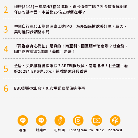
2
穩懋(3105)一年暴漲7倍又腰斬，跌出價值了嗎？杜金龍看懂明後
年EPS基本面：本益比25倍支撐價在哪？
3
中國自行車代工龍頭津富士達IPO 海外設廠搶歐美訂單，巨大、
美利達同步調整布局
4
「買群創身心受創」是真的？南亞科、國巨腰斬怎麼辦？杜金龍：
國巨正在重演2年前「華城」走法！
5
金居、尖點腰斬後換誰漲？ABF載板欣興、南電接棒！杜金龍：看
好2028年EPS達50元，這檔是末升段首選
6
BBU即將大出貨，但市場都在關注這件事
客服
討論區
粉絲團
Instagram
Youtube
Podcast