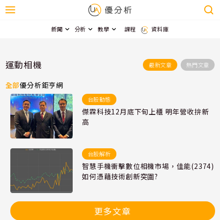
新聞
分析
教學
課程
資料庫
運動相機
最新文章
熱門文章
全部
優分析
鉅亨網
台股動態
傑霖科技12月底下旬上櫃 明年營收拚新
高
台股解析
智慧手機衝擊數位相機市場，佳能(2374)
如何憑藉技術創新突圍?
更多文章