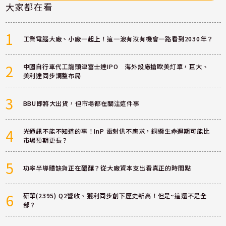
大家都在看
1
工業電腦大廠、小廠一起上！這一波有沒有機會一路看到2030年？
2
中國自行車代工龍頭津富士達IPO 海外設廠搶歐美訂單，巨大、
美利達同步調整布局
3
BBU即將大出貨，但市場都在關注這件事
4
光通訊不能不知道的事！InP 雷射供不應求，銅纜生命週期可能比
市場預期更長？
5
功率半導體缺貨正在醞釀？從大廠資本支出看真正的時間點
6
研華(2395) Q2營收、獲利同步創下歷史新高！但是~這還不是全
部？