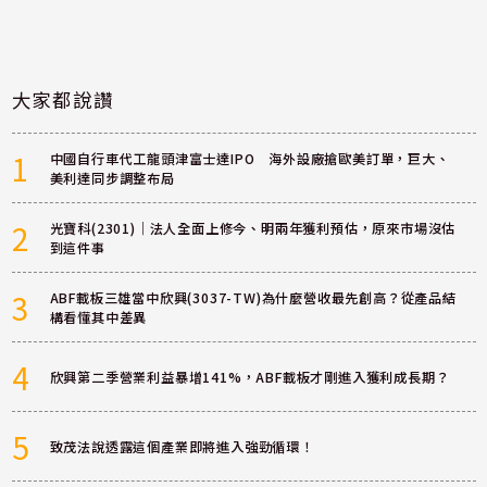
大家都說讚
1
中國自行車代工龍頭津富士達IPO 海外設廠搶歐美訂單，巨大、
美利達同步調整布局
2
光寶科(2301)｜法人全面上修今、明兩年獲利預估，原來市場沒估
到這件事
3
ABF載板三雄當中欣興(3037-TW)為什麼營收最先創高？從產品結
構看懂其中差異
4
欣興第二季營業利益暴增141%，ABF載板才剛進入獲利成長期？
5
致茂法說透露這個產業即將進入強勁循環！