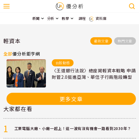
新聞
分析
教學
課程
資料庫
輕資本
最新文章
熱門文章
全部
優分析
鉅亨網
台股動態
〈王道銀行法說〉總座揭輕資本戰略 申請
財管2.0挺進亞灣、華信子行兩階段轉型
更多文章
大家都在看
1
工業電腦大廠、小廠一起上！這一波有沒有機會一路看到2030年？