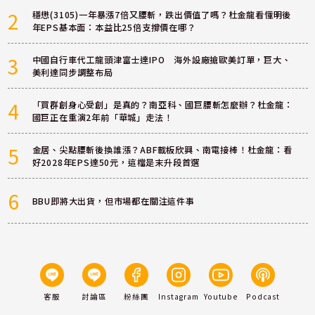
2
穩懋(3105)一年暴漲7倍又腰斬，跌出價值了嗎？杜金龍看懂明後
年EPS基本面：本益比25倍支撐價在哪？
3
中國自行車代工龍頭津富士達IPO 海外設廠搶歐美訂單，巨大、
美利達同步調整布局
4
「買群創身心受創」是真的？南亞科、國巨腰斬怎麼辦？杜金龍：
國巨正在重演2年前「華城」走法！
5
金居、尖點腰斬後換誰漲？ABF載板欣興、南電接棒！杜金龍：看
好2028年EPS達50元，這檔是末升段首選
6
BBU即將大出貨，但市場都在關注這件事
客服
討論區
粉絲團
Instagram
Youtube
Podcast