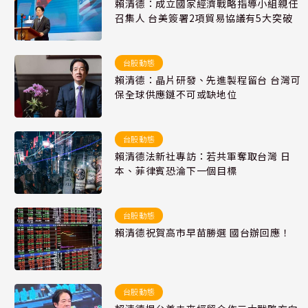
賴清德：成立國家經濟戰略指導小組親任
召集人 台美簽署2項貿易協議有5大突破
台股動態
賴清德：晶片研發、先進製程留台 台灣可
保全球供應鏈不可或缺地位
台股動態
賴清德法新社專訪：若共軍奪取台灣 日
本、菲律賓恐淪下一個目標
台股動態
賴清德祝賀高市早苗勝選 國台辦回應！
台股動態