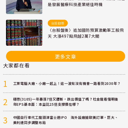
是發展醫療科技產業絕佳時機
台股動態
〈台股盤後〉追加國防預算激勵軍工股飛
天 大漲497點飛越2萬7大關
更多文章
大家都在看
1
工業電腦大廠、小廠一起上！這一波有沒有機會一路看到2030年？
2
穩懋(3105)一年暴漲7倍又腰斬，跌出價值了嗎？杜金龍看懂明後
年EPS基本面：本益比25倍支撐價在哪？
3
中國自行車代工龍頭津富士達IPO 海外設廠搶歐美訂單，巨大、
美利達同步調整布局