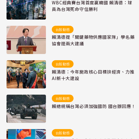
WBC經典賽台灣首度贏韓國 賴清德：球
員為台灣死命守住勝利
台股動態
賴清德提「關鍵藥物供應國家隊」學名藥
協會提兩大建議
台股動態
賴清德：今年施政核心目標拚經濟、力推
AI新十大建設
台股動態
賴總統稱台灣必須加強國防 國台辦回應！
台股動態