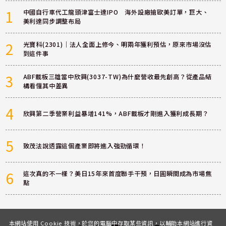
1
中國自行車代工龍頭津富士達IPO 海外設廠搶歐美訂單，巨大、
美利達同步調整布局
2
光寶科(2301)｜法人全面上修今、明兩年獲利預估，原來市場沒估
到這件事
3
ABF載板三雄當中欣興(3037-TW)為什麼營收最先創高？從產品結
構看懂其中差異
4
欣興第二季營業利益暴增141%，ABF載板才剛進入獲利成長期？
5
致茂法說透露這個產業即將進入強勁循環！
6
這次真的不一樣？美日15年來首度聯手干預，日圓瞬間成為市場焦
點
本網站使用 Cookie 技術，於您的電腦中存取某些資訊，以輔助本網站進行資