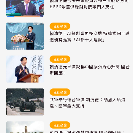
賴清德提台美未來經貿合作三大戰略方向
EPPD聚焦供應鏈對接等四大支柱
台股動態
賴清德：AI將創造更多商機 持續鞏固半導
體優勢落實「AI新十大建設」
台股動態
賴清德元旦演說稱中國擴張野心升高 國台
辦回應！
台股動態
共軍舉行環台軍演 賴清德：請國人給海
巡、國軍最大支持
台股動態
藍白聯手提案彈劾賴清德 國台辦回應！