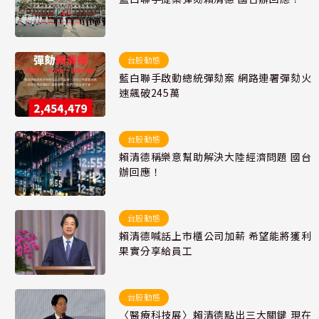
台股動態
藍白聯手啟動總統彈劾案 網路連署彈劾火
速飆破245萬
台股動態
賴清德稱樂意幫助解決大陸經濟問題 國台
辦回應！
台股動態
賴清德喊話上市櫃公司加薪 希望能將獲利
果實分享給員工
台股動態
〈醫療科技展〉賴清德點出三大關鍵 現在