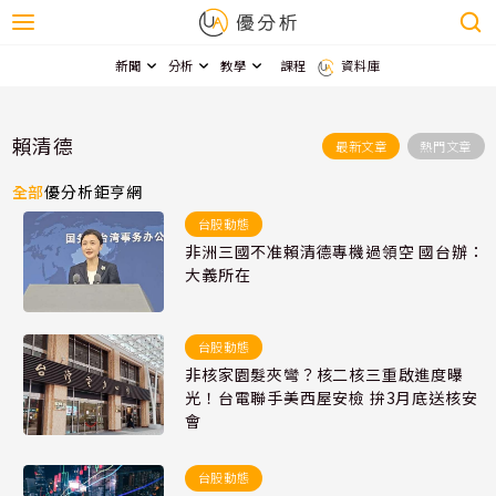
新聞
分析
教學
課程
資料庫
賴清德
最新文章
熱門文章
全部
優分析
鉅亨網
台股動態
非洲三國不准賴清德專機過領空 國台辦：
大義所在
台股動態
非核家園髮夾彎？核二核三重啟進度曝
光！台電聯手美西屋安檢 拚3月底送核安
會
台股動態