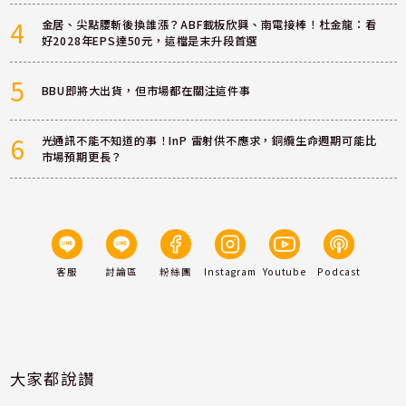
4
金居、尖點腰斬後換誰漲？ABF載板欣興、南電接棒！杜金龍：看
好2028年EPS達50元，這檔是末升段首選
5
BBU即將大出貨，但市場都在關注這件事
6
光通訊不能不知道的事！InP 雷射供不應求，銅纜生命週期可能比
市場預期更長？
客服
討論區
粉絲團
Instagram
Youtube
Podcast
大家都說讚