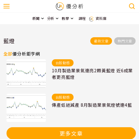
新聞
分析
教學
課程
資料庫
藍燈
最新文章
熱門文章
全部
優分析
鉅亨網
台股動態
10月製造業景氣連亮2顆黃藍燈 近6成業
者更亮藍燈
台股動態
傳產低迷減產 8月製造業景氣燈號連4藍
更多文章