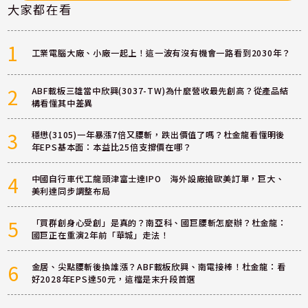
大家都在看
1
工業電腦大廠、小廠一起上！這一波有沒有機會一路看到2030年？
2
ABF載板三雄當中欣興(3037-TW)為什麼營收最先創高？從產品結
構看懂其中差異
3
穩懋(3105)一年暴漲7倍又腰斬，跌出價值了嗎？杜金龍看懂明後
年EPS基本面：本益比25倍支撐價在哪？
4
中國自行車代工龍頭津富士達IPO 海外設廠搶歐美訂單，巨大、
美利達同步調整布局
5
「買群創身心受創」是真的？南亞科、國巨腰斬怎麼辦？杜金龍：
國巨正在重演2年前「華城」走法！
6
金居、尖點腰斬後換誰漲？ABF載板欣興、南電接棒！杜金龍：看
好2028年EPS達50元，這檔是末升段首選