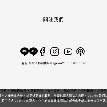
關注我們
客服
討論區
粉絲團
Instagram
Youtube
Podcast
入我們
隱私權政策
服務條款
合作提案
聯絡我們
場地租借
訂閱電
行資料之彙集或分析，並提供更好的服務，無侵犯個人隱私之意圖。Cookie 是
優分析 UAnalyze 商拓財經有限公司 © 2025
可拒絕 Cookie 的寫入，但可能會導致本網站之部分或全部功能無法正常執