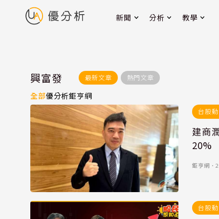
新聞
分析
教學
興富發
最新文章
熱門文章
全部
優分析
鉅亨網
台股動
建商
20%
鉅亨網
．
2
台股動