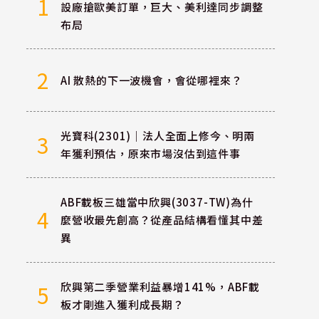
1
設廠搶歐美訂單，巨大、美利達同步調整
布局
2
AI 散熱的下一波機會，會從哪裡來？
光寶科(2301)｜法人全面上修今、明兩
3
年獲利預估，原來市場沒估到這件事
ABF載板三雄當中欣興(3037-TW)為什
4
麼營收最先創高？從產品結構看懂其中差
異
欣興第二季營業利益暴增141%，ABF載
5
板才剛進入獲利成長期？