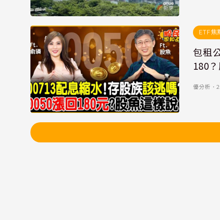
ETF焦
包租公
180
優分析
．
2