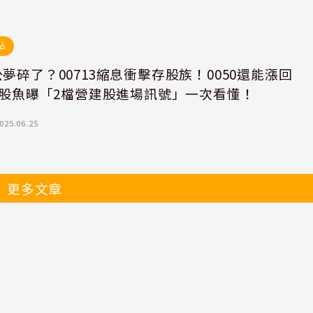
點
夢碎了？00713縮息衝擊存股族！0050還能漲回
？股魚曝「2檔營建股進場訊號」一次看懂！
025.06.25
更多文章