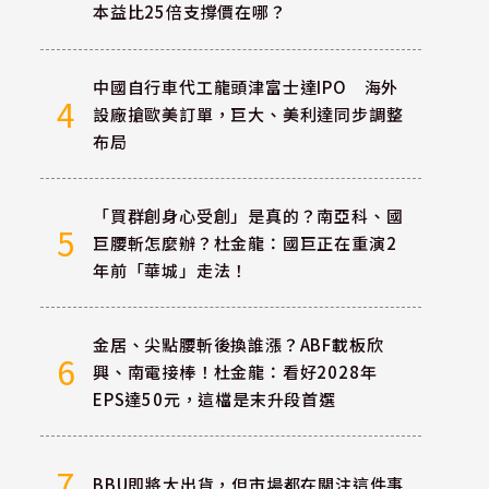
本益比25倍支撐價在哪？
中國自行車代工龍頭津富士達IPO 海外
4
設廠搶歐美訂單，巨大、美利達同步調整
布局
「買群創身心受創」是真的？南亞科、國
5
巨腰斬怎麼辦？杜金龍：國巨正在重演2
年前「華城」走法！
金居、尖點腰斬後換誰漲？ABF載板欣
6
興、南電接棒！杜金龍：看好2028年
EPS達50元，這檔是末升段首選
7
BBU即將大出貨，但市場都在關注這件事