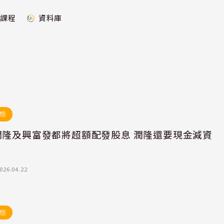
課程
資料庫
態
潤隆及興富發都將超額配發股息 潤隆還要現金減資
026.04.22
態