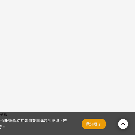
子報
網站伺服器與使用者瀏覽器溝通的技術，若
我知道了
行。