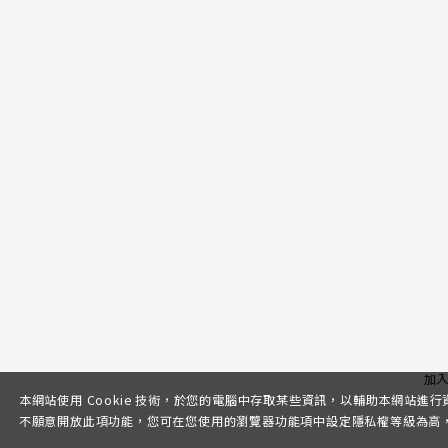
加
本網站使用 Cookie 技術，於您的電腦中存取某些資訊，以輔助本網站進
不願意開放此項功能，您可在您使用的瀏覽器功能項中設定隱私權等級為高，即