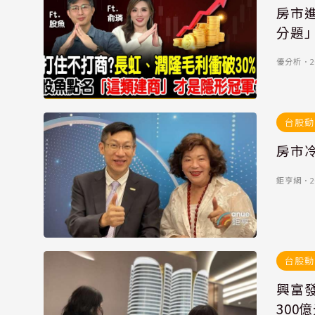
房市
分題」
優分析
．
2
台股動
鉅亨網
．
2
台股動
興富發
300