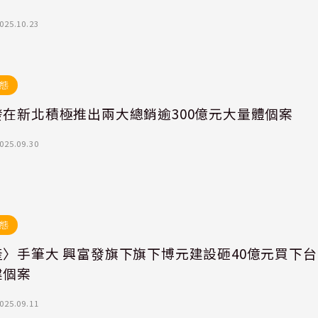
025.10.23
態
發在新北積極推出兩大總銷逾300億元大量體個案
025.09.30
態
產〉手筆大 興富發旗下旗下博元建設砸40億元買下台
建個案
025.09.11