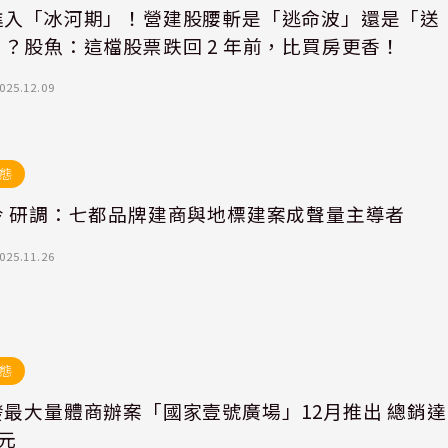
進入「冰河期」！營建股腰斬是「逃命波」還是「送
？股魚：這檔股票跌回 2 年前，比買房更香！
025.12.09
態
房市冷 研調：七都品牌建商與地標建案成聲量主導者
025.11.26
態
最大量體商辦案「國家壹號廣場」12月推出 總銷達
億元