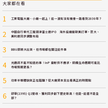
大家都在看
1
工業電腦大廠、小廠一起上！這一波有沒有機會一路看到2030年？
2
中國自行車代工龍頭津富士達IPO 海外設廠搶歐美訂單，巨大、
美利達同步調整布局
3
BBU即將大出貨，但市場都在關注這件事
4
光通訊不能不知道的事！InP 雷射供不應求，銅纜生命週期可能比
市場預期更長？
5
功率半導體缺貨正在醞釀？從大廠資本支出看真正的時間點
6
研華(2395) Q2營收、獲利同步創下歷史新高！但是~這還不是全
部？