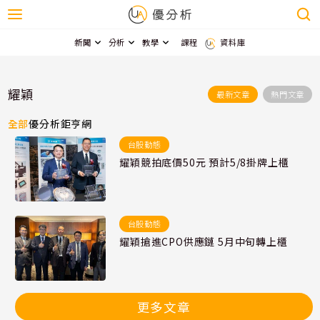
新聞
分析
教學
課程
資料庫
耀穎
最新文章
熱門文章
全部
優分析
鉅亨網
台股動態
耀穎競拍底價50元 預計5/8掛牌上櫃
台股動態
耀穎搶進CPO供應鏈 5月中旬轉上櫃
更多文章