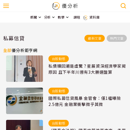
新聞
分析
教學
課程
資料庫
私募信貸
最新文章
熱門文章
全部
優分析
鉅亨網
台股動態
私債贖回潮是虛驚？星展資深經濟學家揭
原因 且下半年川普有3大勝選盤算
台股動態
國際私募信貸風暴 金管會：僅1檔曝險
2.5億元 金融業衝擊微乎其微
台股動態