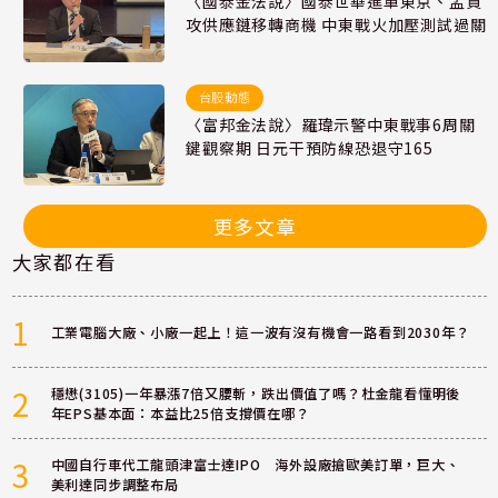
〈國泰金法說〉國泰世華進軍東京、孟買
攻供應鏈移轉商機 中東戰火加壓測試過關
台股動態
〈富邦金法說〉羅瑋示警中東戰事6周關
鍵觀察期 日元干預防線恐退守165
更多文章
大家都在看
1
工業電腦大廠、小廠一起上！這一波有沒有機會一路看到2030年？
2
穩懋(3105)一年暴漲7倍又腰斬，跌出價值了嗎？杜金龍看懂明後
年EPS基本面：本益比25倍支撐價在哪？
3
中國自行車代工龍頭津富士達IPO 海外設廠搶歐美訂單，巨大、
美利達同步調整布局