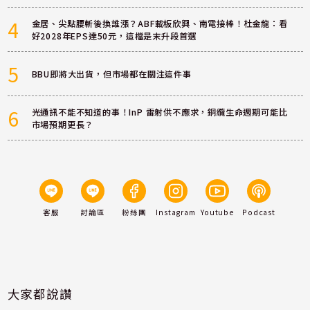
4
金居、尖點腰斬後換誰漲？ABF載板欣興、南電接棒！杜金龍：看
好2028年EPS達50元，這檔是末升段首選
5
BBU即將大出貨，但市場都在關注這件事
6
光通訊不能不知道的事！InP 雷射供不應求，銅纜生命週期可能比
市場預期更長？
客服
討論區
粉絲團
Instagram
Youtube
Podcast
大家都說讚