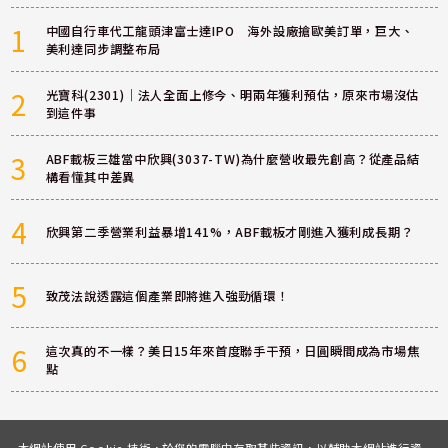
1
中國自行車代工龍頭津富士達IPO 海外設廠搶歐美訂單，巨大、
美利達同步調整布局
2
光寶科(2301)｜法人全面上修今、明兩年獲利預估，原來市場沒估
到這件事
3
ABF載板三雄當中欣興(3037-TW)為什麼營收最先創高？從產品結
構看懂其中差異
4
欣興第二季營業利益暴增141%，ABF載板才剛進入獲利成長期？
5
致茂法說透露這個產業即將進入強勁循環！
6
這次真的不一樣？美日15年來首度聯手干預，日圓瞬間成為市場焦
點
本網站使用 Cookie 技術，於您的電腦中存取某些資訊，以輔助本網站進行資