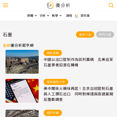
新聞
分析
教學
課程
資料庫
石墨
最新文章
熱門文章
全部
優分析
鉅亨網
美股要聞
中國以出口管制作為談判籌碼 北美這家
石墨業者迎潛在轉機
產業趨勢分析
美中關係火藥味再起！北京出招管制石墨
與人工鑽石出口 同時對輝達與高通展開
反壟斷調查
國際新聞