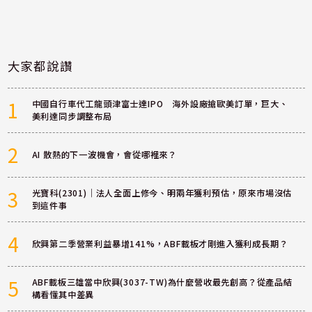
大家都說讚
1
中國自行車代工龍頭津富士達IPO 海外設廠搶歐美訂單，巨大、
美利達同步調整布局
2
AI 散熱的下一波機會，會從哪裡來？
3
光寶科(2301)｜法人全面上修今、明兩年獲利預估，原來市場沒估
到這件事
4
欣興第二季營業利益暴增141%，ABF載板才剛進入獲利成長期？
5
ABF載板三雄當中欣興(3037-TW)為什麼營收最先創高？從產品結
構看懂其中差異