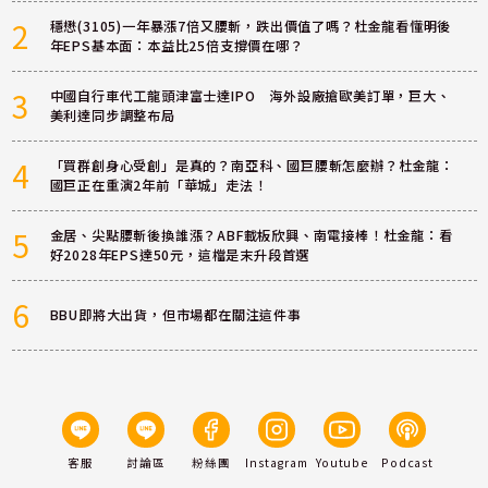
2
穩懋(3105)一年暴漲7倍又腰斬，跌出價值了嗎？杜金龍看懂明後
年EPS基本面：本益比25倍支撐價在哪？
3
中國自行車代工龍頭津富士達IPO 海外設廠搶歐美訂單，巨大、
美利達同步調整布局
4
「買群創身心受創」是真的？南亞科、國巨腰斬怎麼辦？杜金龍：
國巨正在重演2年前「華城」走法！
5
金居、尖點腰斬後換誰漲？ABF載板欣興、南電接棒！杜金龍：看
好2028年EPS達50元，這檔是末升段首選
6
BBU即將大出貨，但市場都在關注這件事
客服
討論區
粉絲團
Instagram
Youtube
Podcast