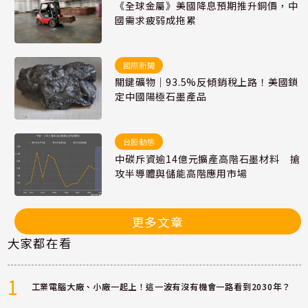
《全球金屬》美國降息預期推升銅價，中
國需求疲弱成拖累
國際新聞
關鍵礦物｜93.5%反傾銷稅上路！美國鎖
定中國陽極石墨產品
台股動態
中碳斥資逾14億元擴產高階石墨材料 搶
攻半導體與儲能高階應用市場
更多文章
大家都在看
1
工業電腦大廠、小廠一起上！這一波有沒有機會一路看到2030年？