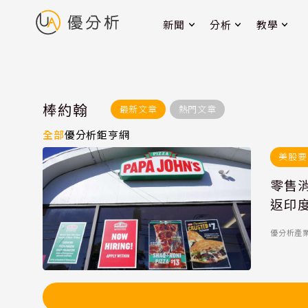
新聞
分析
教學
棒約翰
最新文章
熱門文章
全部
優分析
鉅亨網
美股要
零售
返印
優分析產