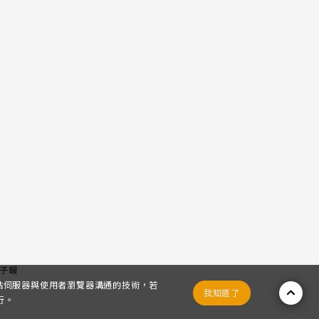
子報
網站伺服器與使用者瀏覽器溝通的技術，若
我知道了
行。