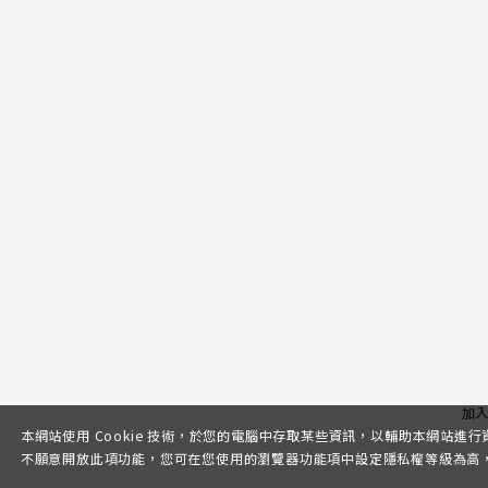
加
本網站使用 Cookie 技術，於您的電腦中存取某些資訊，以輔助本網站進
不願意開放此項功能，您可在您使用的瀏覽器功能項中設定隱私權等級為高，即