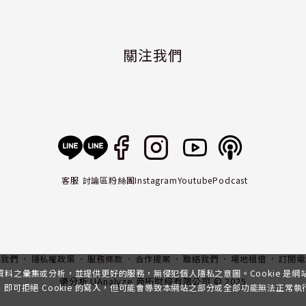
關注我們
客服
討論區
粉絲團
Instagram
Youtube
Podcast
入我們
隱私權政策
服務條款
合作提案
聯絡我們
場地租借
訂閱電
行資料之彙集或分析，並提供更好的服務，無侵犯個人隱私之意圖。Cookie 是
優分析 UAnalyze 商拓財經有限公司 © 2025
可拒絕 Cookie 的寫入，但可能會導致本網站之部分或全部功能無法正常執