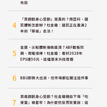
布局
「買群創身心受創」是真的？南亞科、國
4
巨腰斬怎麼辦？杜金龍：國巨正在重演2
年前「華城」走法！
金居、尖點腰斬後換誰漲？ABF載板欣
5
興、南電接棒！杜金龍：看好2028年
EPS達50元，這檔是末升段首選
6
BBU即將大出貨，但市場都在關注這件事
買進群創身心受創？杜金龍親自下場「吃
7
便當」被套牢！為什麼他反而笑著說：這