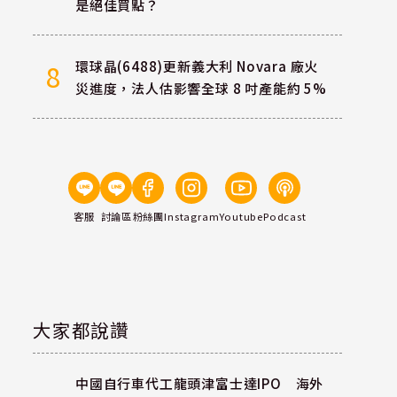
是絕佳買點？
環球晶(6488)更新義大利 Novara 廠火
8
災進度，法人估影響全球 8 吋產能約 5%
客服
討論區
粉絲團
Instagram
Youtube
Podcast
大家都說讚
中國自行車代工龍頭津富士達IPO 海外