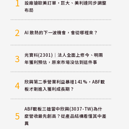
1
設廠搶歐美訂單，巨大、美利達同步調整
布局
2
AI 散熱的下一波機會，會從哪裡來？
光寶科(2301)｜法人全面上修今、明兩
3
年獲利預估，原來市場沒估到這件事
欣興第二季營業利益暴增141%，ABF載
4
板才剛進入獲利成長期？
ABF載板三雄當中欣興(3037-TW)為什
5
麼營收最先創高？從產品結構看懂其中差
異