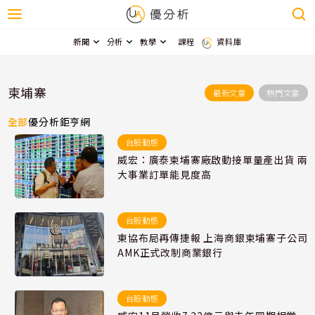
新聞
分析
教學
課程
資料庫
柬埔寨
最新文章
熱門文章
全部
優分析
鉅亨網
台股動態
威宏：廣泰柬埔寨廠啟動接單量產出貨 兩
大事業訂單能見度高
台股動態
東協布局再傳捷報 上海商銀柬埔寨子公司
AMK正式改制商業銀行
台股動態