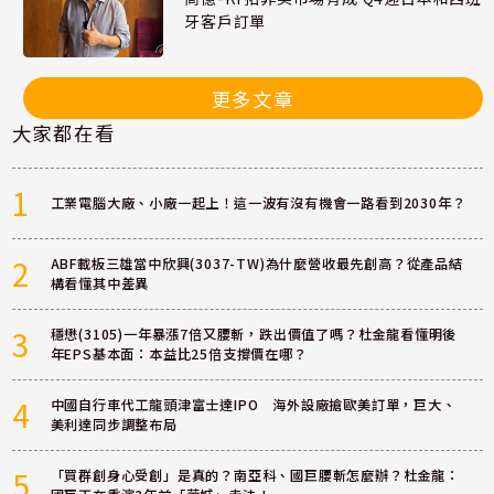
牙客戶訂單
更多文章
大家都在看
1
工業電腦大廠、小廠一起上！這一波有沒有機會一路看到2030年？
2
ABF載板三雄當中欣興(3037-TW)為什麼營收最先創高？從產品結
構看懂其中差異
3
穩懋(3105)一年暴漲7倍又腰斬，跌出價值了嗎？杜金龍看懂明後
年EPS基本面：本益比25倍支撐價在哪？
4
中國自行車代工龍頭津富士達IPO 海外設廠搶歐美訂單，巨大、
美利達同步調整布局
5
「買群創身心受創」是真的？南亞科、國巨腰斬怎麼辦？杜金龍：