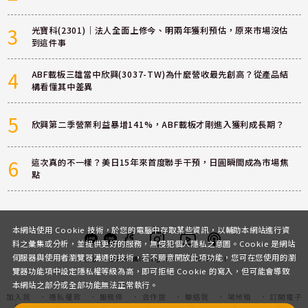
3
光寶科(2301)｜法人全面上修今、明兩年獲利預估，原來市場沒估
到這件事
4
ABF載板三雄當中欣興(3037-TW)為什麼營收最先創高？從產品結
構看懂其中差異
5
欣興第二季營業利益暴增141%，ABF載板才剛進入獲利成長期？
6
這次真的不一樣？美日15年來首度聯手干預，日圓瞬間成為市場焦
點
本網站使用 Cookie 技術，於您的電腦中存取某些資訊，以輔助本網站進行資
料之彙集或分析，並提供更好的服務，無侵犯個人隱私之意圖。Cookie 是網站
伺服器與使用者瀏覽器溝通的技術，若不願意開放此項功能，您可在您使用的瀏
客服
討論區
粉絲團
Instagram
Youtube
Podcast
覽器功能項中設定隱私權等級為高，即可拒絕 Cookie 的寫入，但可能會導致
本網站之部分或全部功能無法正常執行。
加入我
隱私權政
服務條
合作提
聯絡我
場地租
訂閱電子
們
策
款
案
們
借
報