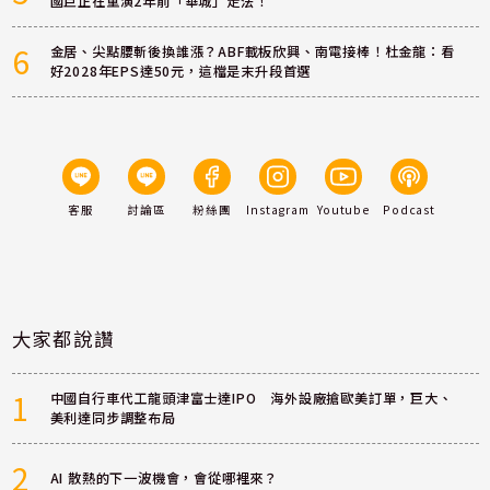
國巨正在重演2年前「華城」走法！
6
金居、尖點腰斬後換誰漲？ABF載板欣興、南電接棒！杜金龍：看
好2028年EPS達50元，這檔是末升段首選
客服
討論區
粉絲團
Instagram
Youtube
Podcast
大家都說讚
1
中國自行車代工龍頭津富士達IPO 海外設廠搶歐美訂單，巨大、
美利達同步調整布局
2
AI 散熱的下一波機會，會從哪裡來？