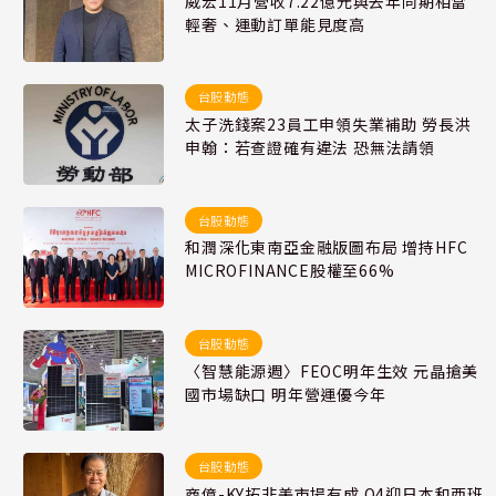
威宏11月營收7.22億元與去年同期相當
輕奢、運動訂單能見度高
台股動態
太子洗錢案23員工申領失業補助 勞長洪
申翰：若查證確有違法 恐無法請領
台股動態
和潤深化東南亞金融版圖布局 增持HFC
MICROFINANCE股權至66%
台股動態
〈智慧能源週〉FEOC明年生效 元晶搶美
國市場缺口 明年營運優今年
台股動態
商億-KY拓非美市場有成 Q4迎日本和西班