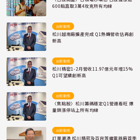
600點直取3萬4攻克所有均線
台股動態
松川越南廠擴產完成 Q1熱轉營收估再創
新高
台股動態
松川精密1-2月營收11.97億元年增15%
Q1可望續創新高
台股動態
〈焦點股〉松川籌碼穩定Q1營運看旺 爆
量鎖漲停站上所有均線
台股動態
訂單潮湧 松川精密及百容等繼電器廠首季