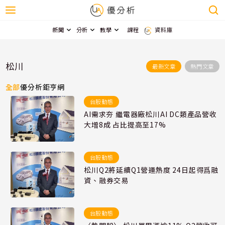
新聞
分析
教學
課程
資料庫
松川
最新文章
熱門文章
全部
優分析
鉅亨網
台股動態
AI需求夯 繼電器廠松川AI DC類產品營收
大增8成 占比提高至17%
台股動態
松川Q2將延續Q1營運熱度 24日起得爲融
資、融券交易
台股動態