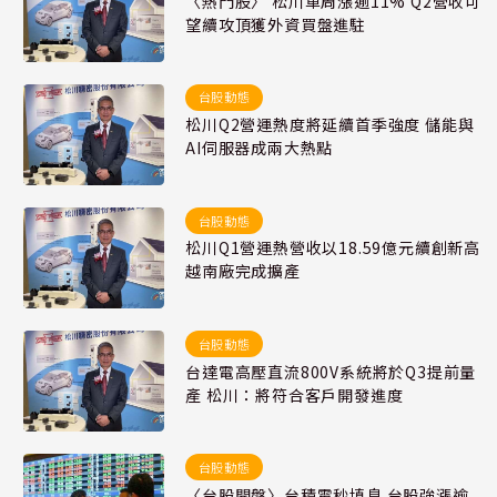
〈熱門股〉 松川單周漲逾11% Q2營收可
望續攻頂獲外資買盤進駐
台股動態
松川Q2營運熱度將延續首季強度 儲能與
AI伺服器成兩大熱點
台股動態
松川Q1營運熱營收以18.59億元續創新高
越南廠完成擴產
台股動態
台達電高壓直流800V系統將於Q3提前量
產 松川：將符合客戶開發進度
台股動態
〈台股開盤〉台積電秒填息 台股強漲逾