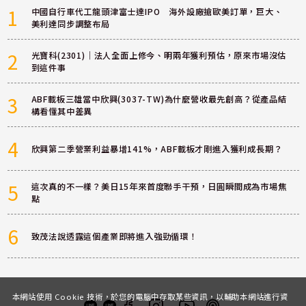
1
中國自行車代工龍頭津富士達IPO 海外設廠搶歐美訂單，巨大、
美利達同步調整布局
2
光寶科(2301)｜法人全面上修今、明兩年獲利預估，原來市場沒估
到這件事
3
ABF載板三雄當中欣興(3037-TW)為什麼營收最先創高？從產品結
構看懂其中差異
4
欣興第二季營業利益暴增141%，ABF載板才剛進入獲利成長期？
5
這次真的不一樣？美日15年來首度聯手干預，日圓瞬間成為市場焦
點
6
致茂法說透露這個產業即將進入強勁循環！
本網站使用 Cookie 技術，於您的電腦中存取某些資訊，以輔助本網站進行資