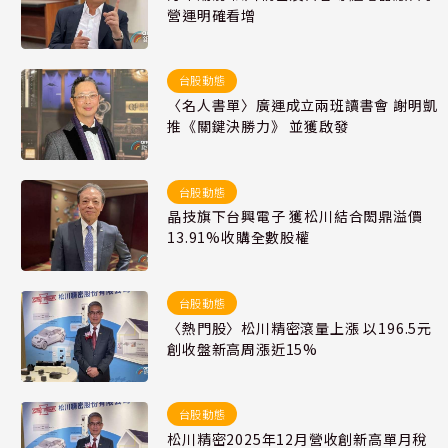
營運明確看增
台股動態
〈名人書單〉廣運成立兩班讀書會 謝明凱
推《關鍵決勝力》 並獲啟發
台股動態
晶技旗下台興電子 獲松川結合閎鼎溢價
13.91%收購全數股權
台股動態
〈熱門股〉松川精密滾量上漲 以196.5元
創收盤新高周漲近15%
台股動態
松川精密2025年12月營收創新高單月稅