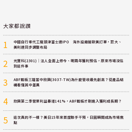
大家都說讚
1
中國自行車代工龍頭津富士達IPO 海外設廠搶歐美訂單，巨大、
美利達同步調整布局
2
光寶科(2301)｜法人全面上修今、明兩年獲利預估，原來市場沒估
到這件事
3
ABF載板三雄當中欣興(3037-TW)為什麼營收最先創高？從產品結
構看懂其中差異
4
欣興第二季營業利益暴增141%，ABF載板才剛進入獲利成長期？
5
這次真的不一樣？美日15年來首度聯手干預，日圓瞬間成為市場焦
點