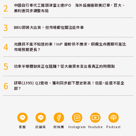
2
中國自行車代工龍頭津富士達IPO 海外設廠搶歐美訂單，巨大、
美利達同步調整布局
3
BBU即將大出貨，但市場都在關注這件事
4
光通訊不能不知道的事！InP 雷射供不應求，銅纜生命週期可能比
市場預期更長？
5
功率半導體缺貨正在醞釀？從大廠資本支出看真正的時間點
6
研華(2395) Q2營收、獲利同步創下歷史新高！但是~這還不是全
部？
客服
討論區
粉絲團
Instagram
Youtube
Podcast