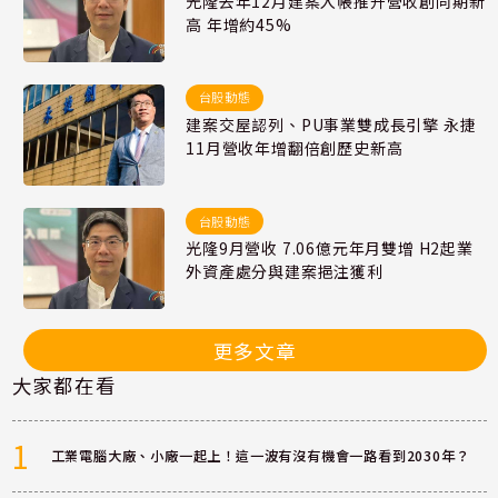
光隆去年12月建案入帳推升營收創同期新
高 年增約45%
台股動態
建案交屋認列、PU事業雙成長引擎 永捷
11月營收年增翻倍創歷史新高
台股動態
光隆9月營收 7.06億元年月雙增 H2起業
外資產處分與建案挹注獲利
更多文章
大家都在看
1
工業電腦大廠、小廠一起上！這一波有沒有機會一路看到2030年？