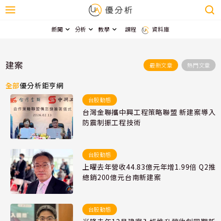
新聞
分析
教學
課程
資料庫
建案
最新文章
熱門文章
全部
優分析
鉅亨網
台股動態
台灣金聯攜中興工程策略聯盟 新建案導入
防震制振工程技術
台股動態
上曜去年營收44.83億元年增1.99倍 Q2推
總銷200億元台南新建案
台股動態