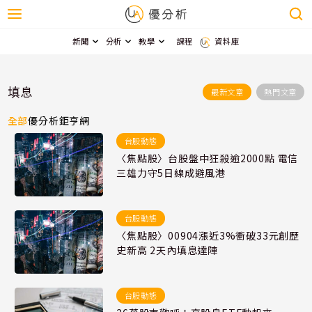
新聞
分析
教學
課程
資料庫
填息
最新文章
熱門文章
全部
優分析
鉅亨網
台股動態
〈焦點股〉台股盤中狂殺逾2000點 電信
三雄力守5日線成避風港
台股動態
〈焦點股〉00904漲近3%衝破33元創歷
史新高 2天內填息達陣
台股動態