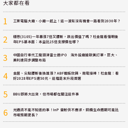
大家都在看
1
工業電腦大廠、小廠一起上！這一波有沒有機會一路看到2030年？
2
穩懋(3105)一年暴漲7倍又腰斬，跌出價值了嗎？杜金龍看懂明後
年EPS基本面：本益比25倍支撐價在哪？
3
中國自行車代工龍頭津富士達IPO 海外設廠搶歐美訂單，巨大、
美利達同步調整布局
4
金居、尖點腰斬後換誰漲？ABF載板欣興、南電接棒！杜金龍：看
好2028年EPS達50元，這檔是末升段首選
5
BBU即將大出貨，但市場都在關注這件事
6
光通訊不能不知道的事！InP 雷射供不應求，銅纜生命週期可能比
市場預期更長？