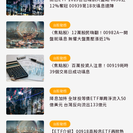
12%奪冠 00939第18次填息達陣
台股動態
〈焦點股〉12萬股民嗨翻！00982A一開
盤就填息 無懼大盤賣壓漲近1%
台股動態
〈焦點股〉百萬投資人注意！00919耗時
39個交易日成功填息
台股動態
降息加持 全球投等債ETF單周淨流入50
億美元 台灣反向流出133億元
台股動態
【ETF介紹】00918高股息ETF再掀熱