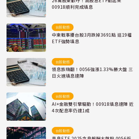
26萬股東歡呼！高股息ETF動起來
00918順利完成填息
台股動態
中東戰事擾台股3月跌掉3691點 這19檔
ETF強勢填息
台股動態
領息族嗨翻！0056強漲1.33%勝大盤 三
日火速填息達陣
台股動態
AI+金融雙引擎驅動！00918填息達陣 近
4次配息率仍達1成
台股動態
高息ETF 2025含息報酬大盤點 0056近