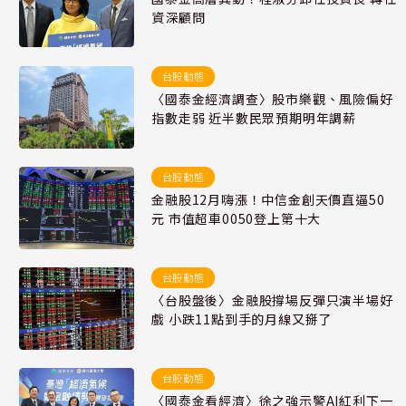
資深顧問
台股動態
〈國泰金經濟調查〉股市樂觀、風險偏好
指數走弱 近半數民眾預期明年調薪
台股動態
金融股12月嗨漲！中信金創天價直逼50
元 市值超車0050登上第十大
台股動態
〈台股盤後〉金融股撐場反彈只演半場好
戲 小跌11點到手的月線又掰了
台股動態
〈國泰金看經濟〉徐之強示警AI紅利下一