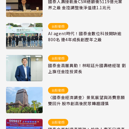
國泰人壽接軌後CSM總額衝5119億元業
界之最 金控調整後淨值達1.1兆元
台股動態
AI agent時代！國泰金數位科技開缺逾
800名 連4年成長創歷年之最
台股動態
國泰金高層異動！林昭廷升國壽總經理 劉
上旗任金控投資長
台股動態
〈國泰金經濟調查〉景氣展望與消費意願
雙回升 股市創高後民眾轉趨謹慎
台股動態