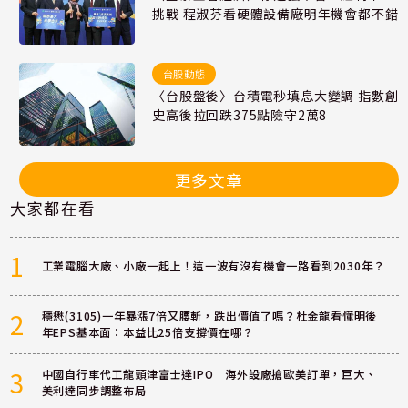
挑戰 程淑芬看硬體設備廠明年機會都不錯
台股動態
〈台股盤後〉台積電秒填息大變調 指數創
史高後拉回跌375點險守2萬8
更多文章
大家都在看
1
工業電腦大廠、小廠一起上！這一波有沒有機會一路看到2030年？
2
穩懋(3105)一年暴漲7倍又腰斬，跌出價值了嗎？杜金龍看懂明後
年EPS基本面：本益比25倍支撐價在哪？
3
中國自行車代工龍頭津富士達IPO 海外設廠搶歐美訂單，巨大、
美利達同步調整布局