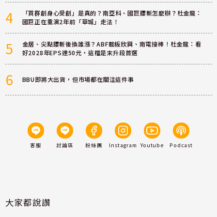
4
「買群創身心受創」是真的？南亞科、國巨腰斬怎麼辦？杜金龍：
國巨正在重演2年前「華城」走法！
5
金居、尖點腰斬後換誰漲？ABF載板欣興、南電接棒！杜金龍：看
好2028年EPS達50元，這檔是末升段首選
6
BBU即將大出貨，但市場都在關注這件事
客服
討論區
粉絲團
Instagram
Youtube
Podcast
大家都說讚