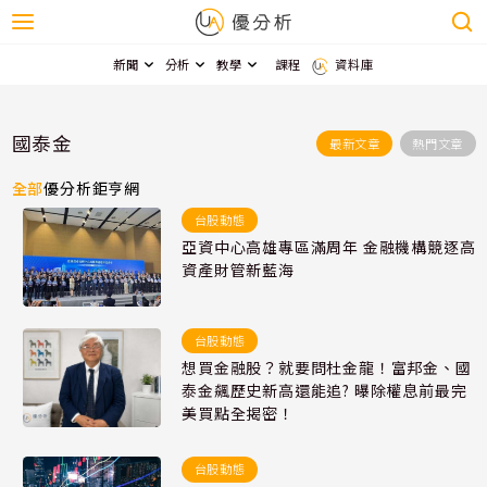
新聞
分析
教學
課程
資料庫
國泰金
最新文章
熱門文章
全部
優分析
鉅亨網
台股動態
亞資中心高雄專區滿周年 金融機構競逐高
資產財管新藍海
台股動態
想買金融股？就要問杜金龍！富邦金、國
泰金飆歷史新高還能追? 曝除權息前最完
美買點全揭密！
台股動態