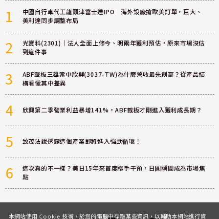
1
中國自行車代工龍頭津富士達IPO 海外設廠搶歐美訂單，巨大、
美利達同步調整布局
2
光寶科(2301)｜法人全面上修今、明兩年獲利預估，原來市場沒估
到這件事
3
ABF載板三雄當中欣興(3037-TW)為什麼營收最先創高？從產品結
構看懂其中差異
4
欣興第二季營業利益暴增141%，ABF載板才剛進入獲利成長期？
5
致茂法說透露這個產業即將進入強勁循環！
6
這次真的不一樣？美日15年來首度聯手干預，日圓瞬間成為市場焦
點
本網站使用 Cookie 技術，於您的電腦中存取某些資訊，以輔助本網站進行資