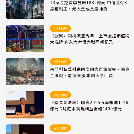
13家金控首季狂賺1882億元 中信金奪3
月獲利王、元大金成長最神勇
台股動態
〈觀察〉關稅戰滿周年... 上市金控市值榜
大洗牌 進入大者恆大戰國新紀元
台股動態
南亞科私募引進國際四大巨頭資金、國泰
金法說、電價凍漲 本周大事回顧
台股動態
〈國泰金法說〉國壽2025股海賺進1148
億元 2月底未實現利益衝破1400億元
台股動態