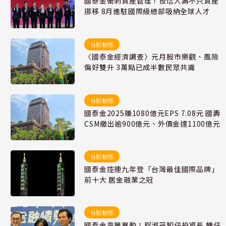
國泰金衝刺資產管理！投信人壽不只資產
挪移 8月進駐國際級總部吸納全球人才
台股動態
〈國泰金經濟調查〉元月股市樂觀、風險
偏好雙升 3萬點已成半數民眾共識
台股動態
國泰金2025賺1080億元EPS 7.08元 國壽
CSM繳出逾900億元、外價金達1100億元
台股動態
國泰金控連九年登「台灣最佳國際品牌」
前十大 居金融業之冠
台股動態
國泰金高層異動！程淑芬卸任投資長 轉任