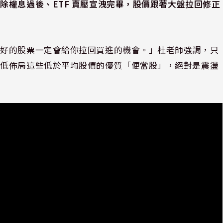
除權息過後、ETF 賣壓宣洩完畢，股價跟著大盤拉回修正
，好的股票一定會給你拉回買進的機會。」杜老師強調，只
逢低佈局這些低於平均股價的優質「便當股」，絕對是震盪