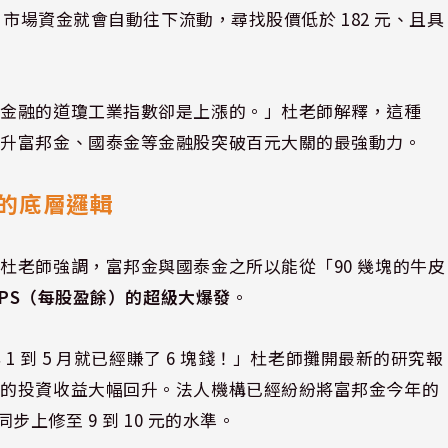
，市場資金就會自動往下流動，尋找股價低於 182 元、且具
與金融的道瓊工業指數卻是上漲的。」杜老師解釋，這種
推升富邦金、國泰金等金融股突破百元大關的最強動力。
的底層邏輯
杜老師強調，富邦金與國泰金之所以能從「90 幾塊的牛皮
EPS（每股盈餘）的超級大爆發
。
1 到 5 月就已經賺了 6 塊錢！」杜老師攤開最新的研究報
控的投資收益大幅回升。法人機構已經紛紛將富邦金今年的
步上修至 9 到 10 元的水準。