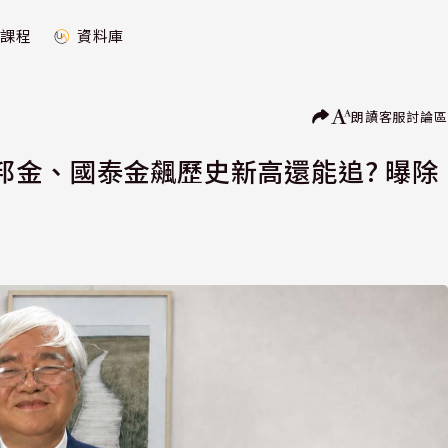
課程
資料庫
朗讀
客服
討論區
邦金、國泰金飆歷史新高還能追? 曝除