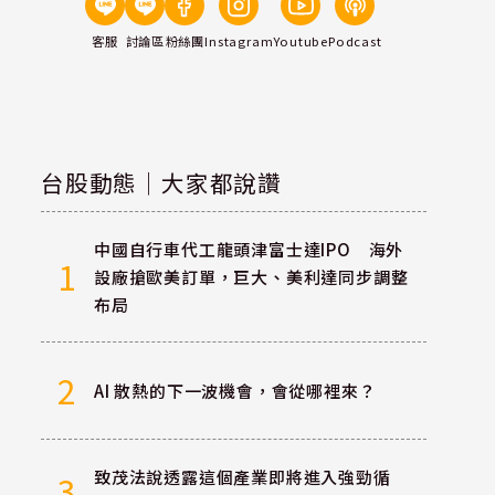
客服
討論區
粉絲團
Instagram
Youtube
Podcast
台股動態｜大家都說讚
中國自行車代工龍頭津富士達IPO 海外
1
設廠搶歐美訂單，巨大、美利達同步調整
布局
2
AI 散熱的下一波機會，會從哪裡來？
致茂法說透露這個產業即將進入強勁循
3