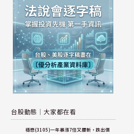
台股動態｜大家都在看
穩懋(3105)一年暴漲7倍又腰斬，跌出價