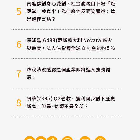
買進群創身心受創？杜金龍親自下場「吃
5
便當」被套牢！為什麼他反而笑著說：這
是絕佳買點？
環球晶(6488)更新義大利 Novara 廠火
6
災進度，法人估影響全球 8 吋產能約 5%
致茂法說透露這個產業即將進入強勁循
7
環！
研華(2395) Q2營收、獲利同步創下歷史
8
新高！但是~這還不是全部？