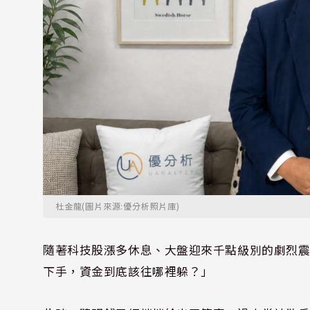
杜金龍(圖片來源:優分析照片庫)
隨著科技股漲多休息、大盤迎來千點級別的劇烈
下手，資金到底該往哪裡躲？」