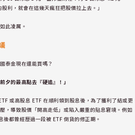
厚的股利，就會在這幾天瘋狂把股價拉上去。」
會如此凌厲。
議
與國泰金現在還能買嗎？
息前夕的最高點去『硬追』！」
ETF 或高股息 ETF 在順利領到股息後，為了獲利了結或更
賣壓，導致股價「開高走低」或陷入嚴重的貼息窘境。例如
，在除息後都曾經歷過一段被 ETF 倒貨的修正期。