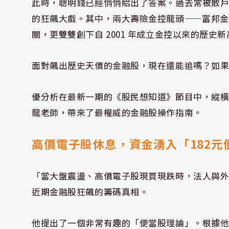
此時，聰明錢已經悄悄給出了答案。過去常被散
的狂飆大戲。其中，兩大壽險金控龍頭——富邦金(288
關，更雙雙創下自 2001 年成立金控以來的歷史
面對飆出歷史天價的金融股，現在還能追嗎？如
優分析在最新一期的《股民想知道》節目中，縱橫股
龍老師，帶來了最權威的金融股操作指南。
高價電子股休息，資金湧入「182元
「當大盤震盪、高價電子股現買現跌時，法人與
近期金融股狂飆的籌碼真相。
他提出了一個非常有趣的「便當股理論」。根據