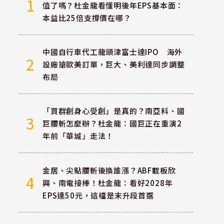
1
值了嗎？杜金龍看懂明後年EPS基本面：
本益比25倍支撐價在哪？
中國自行車代工龍頭津富士達IPO 海外
2
設廠搶歐美訂單，巨大、美利達同步調整
布局
「買群創身心受創」是真的？南亞科、國
3
巨腰斬怎麼辦？杜金龍：國巨正在重演2
年前「華城」走法！
金居、尖點腰斬後換誰漲？ABF載板欣
4
興、南電接棒！杜金龍：看好2028年
EPS達50元，這檔是末升段首選