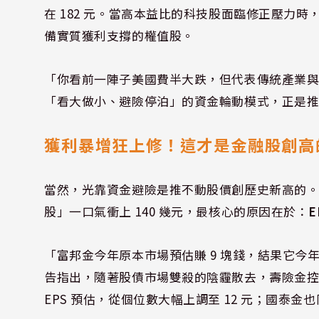
在 182 元。當高本益比的科技股面臨修正壓力時
備實質獲利支撐的權值股。
「你看前一陣子美國費半大跌，但代表傳統產業
「看大做小、避險停泊」的資金輪動模式，正是
獲利暴增狂上修！這才是金融股創高
當然，光靠資金避險是推不動股價創歷史新高的。
股」一口氣衝上 140 幾元，最核心的原因在於：
「富邦金今年原本市場預估賺 9 塊錢，結果它今年 
告指出，隨著股債市場雙殺的陰霾散去，壽險金
EPS 預估，從個位數大幅上調至 12 元；國泰金也同