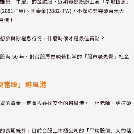
戶嫌棄「牛皮」的金融股，近期竟然紛紛上演「旱地拔蔥」
1-TW)、國泰金(2882-TW)，不僅強勢突破百元大
新高價！
果想參與除權息行情，什麼時候才是最佳買點？
海 50 年、對台股歷史暸若指掌的「股市老先覺」杜金
便當股」避風港
外資的資金一定會去尋找安全的避風港。」杜老師一語道破
他的長期統計，目前台股上市櫃公司的「平均股價」大約落