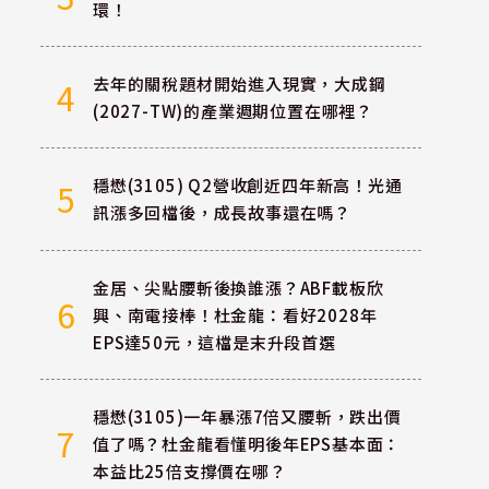
環！
去年的關稅題材開始進入現實，大成鋼
4
(2027-TW)的產業週期位置在哪裡？
穩懋(3105) Q2營收創近四年新高！光通
5
訊漲多回檔後，成長故事還在嗎？
金居、尖點腰斬後換誰漲？ABF載板欣
6
興、南電接棒！杜金龍：看好2028年
EPS達50元，這檔是末升段首選
穩懋(3105)一年暴漲7倍又腰斬，跌出價
7
值了嗎？杜金龍看懂明後年EPS基本面：
本益比25倍支撐價在哪？