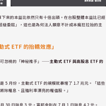
換算下來的本益比依然只有十倍出頭。在台股整體本益比已經
「超級委屈」，這也是為何法人願意不計成本瘋狂拉抬的主
式 ETF 的抬轎效應」
可忽視的「神秘推手」——
主動式 ETF 與高股息 ETF 的
 月份，主動式 ETF 的規模就暴增了 1.7 兆元。「這些
即將除權息、且殖利率漂亮的權值股。」
 日除息 3 元，富邦金則在 7 月 1 日除息 4.2 元。