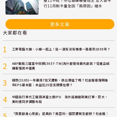
雙11不旺？中信銀蟬聯雙冠王 五大發卡
行11月刷卡量全因「兩原因」縮水
更多文章
大家都在看
1
工業電腦大廠、小廠一起上！這一波有沒有機會一路看到2030年？
2
ABF載板三雄當中欣興(3037-TW)為什麼營收最先創高？從產品結
構看懂其中差異
3
穩懋(3105)一年暴漲7倍又腰斬，跌出價值了嗎？杜金龍看懂明後
年EPS基本面：本益比25倍支撐價在哪？
4
中國自行車代工龍頭津富士達IPO 海外設廠搶歐美訂單，巨大、
美利達同步調整布局
5
「買群創身心受創」是真的？南亞科、國巨腰斬怎麼辦？杜金龍：