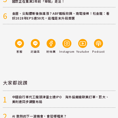
國巨正在重演2年前「華城」走法！
6
金居、尖點腰斬後換誰漲？ABF載板欣興、南電接棒！杜金龍：看
好2028年EPS達50元，這檔是末升段首選
客服
討論區
粉絲團
Instagram
Youtube
Podcast
大家都說讚
1
中國自行車代工龍頭津富士達IPO 海外設廠搶歐美訂單，巨大、
美利達同步調整布局
2
AI 散熱的下一波機會，會從哪裡來？