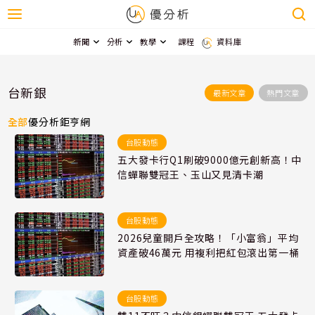
新聞
分析
教學
課程
資料庫
台新銀
最新文章
熱門文章
全部
優分析
鉅亨網
台股動態
五大發卡行Q1刷破9000億元創新高！中
信蟬聯雙冠王、玉山又見清卡潮
台股動態
2026兒童開戶全攻略！「小富翁」平均
資產破46萬元 用複利把紅包滾出第一桶
台股動態