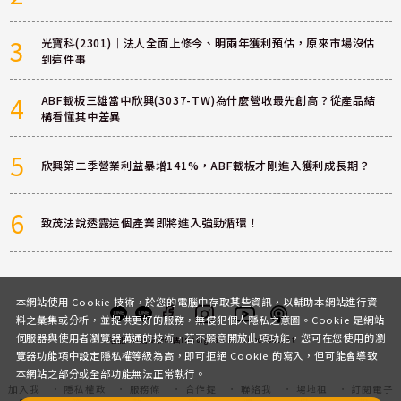
3
光寶科(2301)｜法人全面上修今、明兩年獲利預估，原來市場沒估
到這件事
4
ABF載板三雄當中欣興(3037-TW)為什麼營收最先創高？從產品結
構看懂其中差異
5
欣興第二季營業利益暴增141%，ABF載板才剛進入獲利成長期？
6
致茂法說透露這個產業即將進入強勁循環！
本網站使用 Cookie 技術，於您的電腦中存取某些資訊，以輔助本網站進行資
料之彙集或分析，並提供更好的服務，無侵犯個人隱私之意圖。Cookie 是網站
伺服器與使用者瀏覽器溝通的技術，若不願意開放此項功能，您可在您使用的瀏
客服
討論區
粉絲團
Instagram
Youtube
Podcast
覽器功能項中設定隱私權等級為高，即可拒絕 Cookie 的寫入，但可能會導致
本網站之部分或全部功能無法正常執行。
加入我
隱私權政
服務條
合作提
聯絡我
場地租
訂閱電子