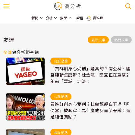
新聞
分析
教學
課程
資料庫
友達
最新文章
熱門文章
全部
優分析
鉅亨網
台股動態
「買群創身心受創」是真的？南亞科、國
巨腰斬怎麼辦？杜金龍：國巨正在重演2
年前「華城」走法！
台股動態
買進群創身心受創？杜金龍親自下場「吃
便當」被套牢！為什麼他反而笑著說：這
是絕佳買點？
台股動態