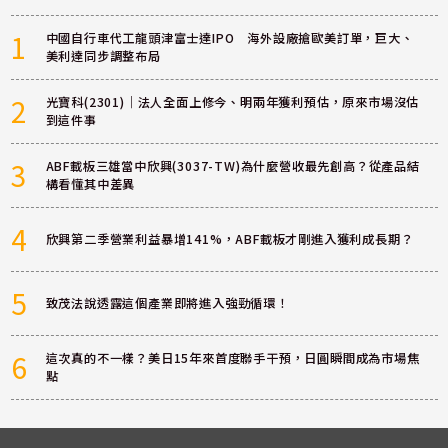
1
中國自行車代工龍頭津富士達IPO 海外設廠搶歐美訂單，巨大、
美利達同步調整布局
2
光寶科(2301)｜法人全面上修今、明兩年獲利預估，原來市場沒估
到這件事
3
ABF載板三雄當中欣興(3037-TW)為什麼營收最先創高？從產品結
構看懂其中差異
4
欣興第二季營業利益暴增141%，ABF載板才剛進入獲利成長期？
5
致茂法說透露這個產業即將進入強勁循環！
6
這次真的不一樣？美日15年來首度聯手干預，日圓瞬間成為市場焦
點