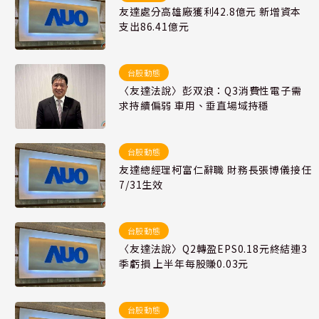
友達處分高雄廠獲利42.8億元 新增資本
支出86.41億元
台股動態
〈友達法說〉彭双浪：Q3消費性電子需
求持續偏弱 車用、垂直場域持穩
台股動態
友達總經理柯富仁辭職 財務長張博儀接任
7/31生效
台股動態
〈友達法說〉Q2轉盈EPS0.18元終結連3
季虧損 上半年每股賺0.03元
台股動態