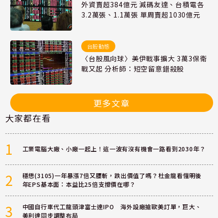
外資賣超384億元 減碼友達、台積電各
3.2萬張、1.1萬張 單周賣超1030億元
台股動態
〈台股風向球〉美伊戰事擴大 3萬3保衛
戰又起 分析師：短空留意錯殺股
更多文章
大家都在看
1
工業電腦大廠、小廠一起上！這一波有沒有機會一路看到2030年？
2
穩懋(3105)一年暴漲7倍又腰斬，跌出價值了嗎？杜金龍看懂明後
年EPS基本面：本益比25倍支撐價在哪？
3
中國自行車代工龍頭津富士達IPO 海外設廠搶歐美訂單，巨大、
美利達同步調整布局