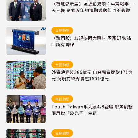
〈智慧顯示展〉友達彭双浪：中東戰事一
天三變 景氣沒年初預期樂觀但也不悲觀
台股動態
〈熱門股〉友達挾兩大題材 周漲17%站
回所有均線
台股動態
外資轉賣超386億元 自台積電提款171億
元 清明前單周賣超1601億元
台股動態
Touch Taiwan系列展4/8登場 聚焦創新
應用增「矽光子」主題
台股動態