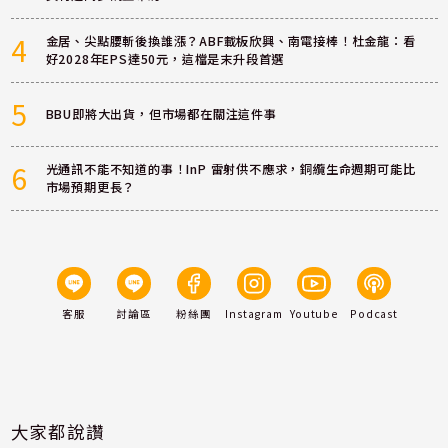
4
金居、尖點腰斬後換誰漲？ABF載板欣興、南電接棒！杜金龍：看
好2028年EPS達50元，這檔是末升段首選
5
BBU即將大出貨，但市場都在關注這件事
6
光通訊不能不知道的事！InP 雷射供不應求，銅纜生命週期可能比
市場預期更長？
客服
討論區
粉絲團
Instagram
Youtube
Podcast
大家都說讚