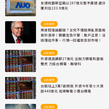
友達桃園華亞廠以197億元售予廣達 處分
獲利估133.9億元
台股動態
擦皮鞋理論翻版？女兒不懂股票亂買面板
竟秒漲停！鄭廳宜急示警：散戶注意！沒
搞懂這件事，行情一回檔就告別市場！
台股動態
外資逢高調節27億元 出脫力積電和面板
雙虎 力挺台積電、聯發科
台股動態
台股站上3萬7創新高 外資今年第七大買
超440億元 追捧聯電小賣台積電
台股動態