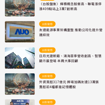
〈台股盤後〉輝積概念股衝高、聯電漲停
漲409點站上3萬7創新高
台股動態
友達能源事業架構重整 推動公司化提升營
運綜效
台股動態
日月光建新廠、鴻海首季營收創高、智慧
顯示展登場 本周大事回顧
台股動態
外資買超317億元 捧場加碼友達13萬張
賣超前4檔都是記憶體股
台股動態