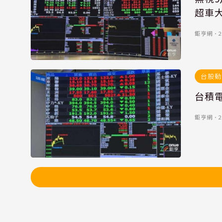
超車
鉅亨網
．
2
台股動
台積電
鉅亨網
．
2