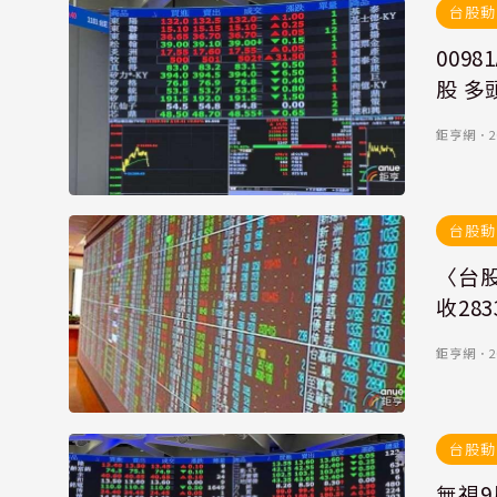
台股動
009
股 多
鉅亨網
．
2
台股動
〈台股
收283
鉅亨網
．
2
台股動
無視9