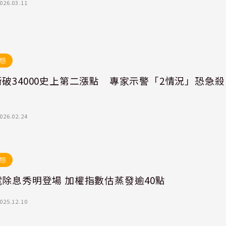
026.03.11
態
破34000史上第二漲點 專家示警「2情況」恐急殺
026.02.24
態
除息秀明登場 加權指數估蒸發逾40點
025.12.10