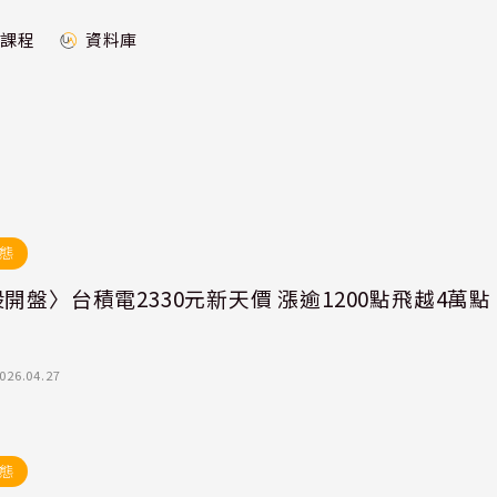
課程
資料庫
態
開盤〉台積電2330元新天價 漲逾1200點飛越4萬點
026.04.27
態