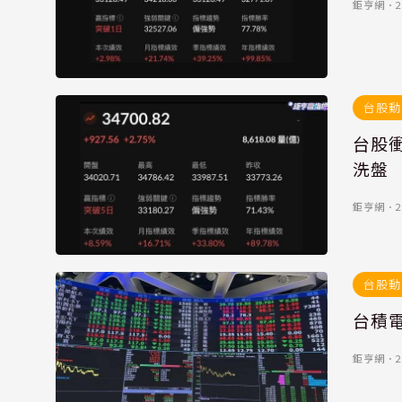
鉅亨網
．
2
台股動
台股衝
洗盤
鉅亨網
．
2
台股動
台積電
鉅亨網
．
2