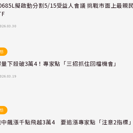
0685L擬啟動分割5/15受益人會議 挑戰市面上最親
TF
026.03.30
態
爆量下殺破3萬4！專家點「三招抓住回檔機會」
026.03.19
態
盤中飆漲千點飛越3萬4 要追漲專家點「注意2指標