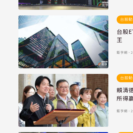
台股動
台股E
王
鉅亨網
．
2
台股動
賴清
所得
鉅亨網
．
2