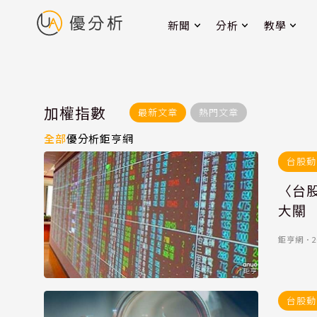
新聞
分析
教學
加權指數
最新文章
熱門文章
全部
優分析
鉅亨網
台股動
〈台股
大關
鉅亨網
．
2
台股動