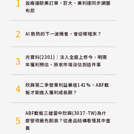
1
設廠搶歐美訂單，巨大、美利達同步調整
布局
2
AI 散熱的下一波機會，會從哪裡來？
光寶科(2301)｜法人全面上修今、明兩
3
年獲利預估，原來市場沒估到這件事
欣興第二季營業利益暴增141%，ABF載
4
板才剛進入獲利成長期？
ABF載板三雄當中欣興(3037-TW)為什
5
麼營收最先創高？從產品結構看懂其中差
異