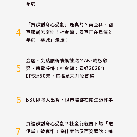
布局
「買群創身心受創」是真的？南亞科、國
4
巨腰斬怎麼辦？杜金龍：國巨正在重演2
年前「華城」走法！
金居、尖點腰斬後換誰漲？ABF載板欣
5
興、南電接棒！杜金龍：看好2028年
EPS達50元，這檔是末升段首選
6
BBU即將大出貨，但市場都在關注這件事
買進群創身心受創？杜金龍親自下場「吃
7
便當」被套牢！為什麼他反而笑著說：這