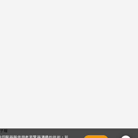
子報
網站伺服器與使用者瀏覽器溝通的技術，若