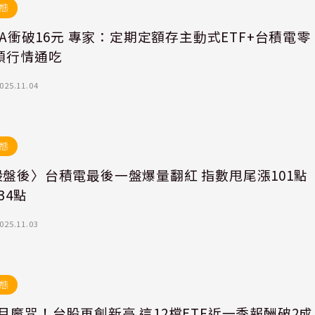
態
81A衝破16元 專家：定期定額存主動式ETF+台積電零
頭行情通吃
025.11.04
態
盤後〉台積電最後一盤爆量翻紅 指數甩尾漲101點
34點
025.11.03
態
月魔咒！台股再創新高 這12檔ETF近一季報酬破2成