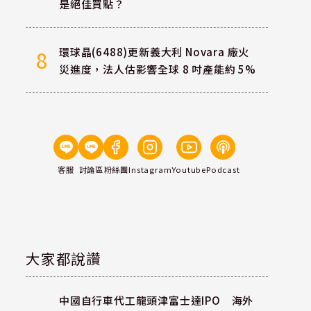
是絕佳買點？
環球晶(6488)更新義大利 Novara 廠火
8
災進度，法人估影響全球 8 吋產能約 5%
冠
客服
討論區
粉絲團
Instagram
Youtube
Podcast
大家都說讚
中國自行車代工龍頭津富士達IPO 海外