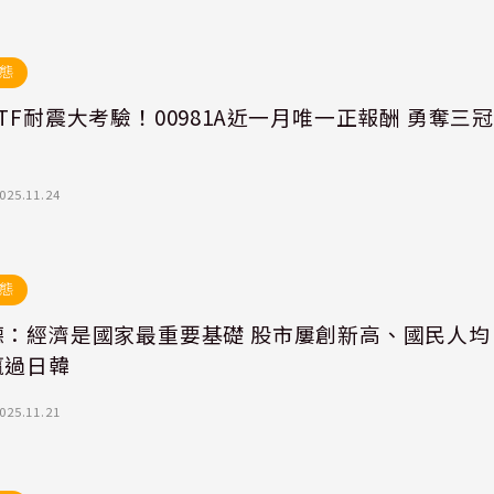
態
TF耐震大考驗！00981A近一月唯一正報酬 勇奪三
025.11.24
態
德：經濟是國家最重要基礎 股市屢創新高、國民人均
贏過日韓
025.11.21