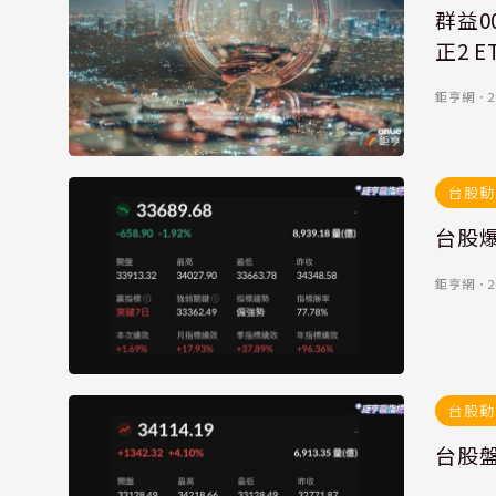
群益0
正2 E
鉅亨網
．
2
台股動
台股
鉅亨網
．
2
台股動
台股