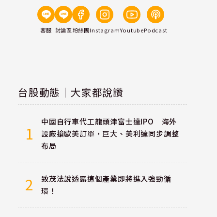
客服
討論區
粉絲團
Instagram
Youtube
Podcast
台股動態｜大家都說讚
中國自行車代工龍頭津富士達IPO 海外
1
設廠搶歐美訂單，巨大、美利達同步調整
布局
致茂法說透露這個產業即將進入強勁循
2
環！