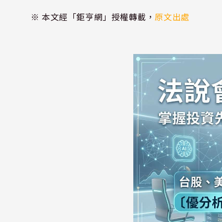
※ 本文經「鉅亨網」授權轉載，
原文出處