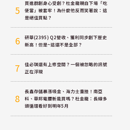
買進群創身心受創？杜金龍親自下場「吃
5
便當」被套牢！為什麼他反而笑著說：這
是絕佳買點？
研華(2395) Q2營收、獲利同步創下歷史
6
新高！但是~這還不是全部？
佳必琪還有上修空間？一個被忽略的訊號
7
正在浮現
長鑫存儲暴漲吸金、海力士重挫！南亞
8
科、華邦電腰斬能買嗎？杜金龍：長線多
頭循環看好到明年5月