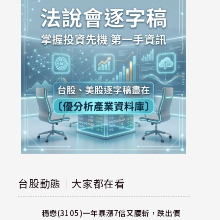
台股動態｜大家都在看
穩懋(3105)一年暴漲7倍又腰斬，跌出價