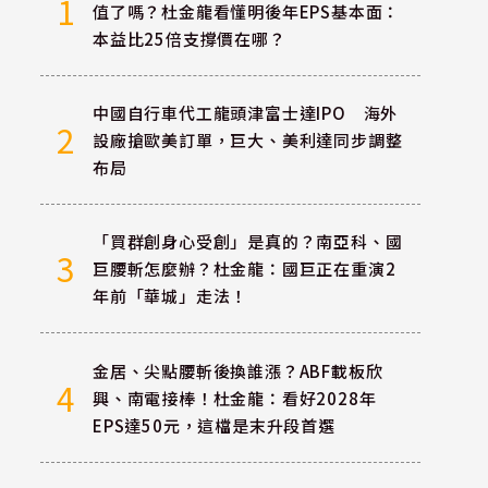
1
值了嗎？杜金龍看懂明後年EPS基本面：
本益比25倍支撐價在哪？
中國自行車代工龍頭津富士達IPO 海外
2
設廠搶歐美訂單，巨大、美利達同步調整
布局
「買群創身心受創」是真的？南亞科、國
3
巨腰斬怎麼辦？杜金龍：國巨正在重演2
年前「華城」走法！
金居、尖點腰斬後換誰漲？ABF載板欣
4
興、南電接棒！杜金龍：看好2028年
EPS達50元，這檔是末升段首選