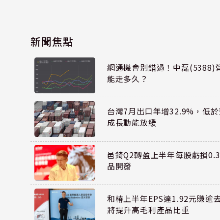
新聞焦點
網通機會別錯過！中磊(5388
能走多久？
台灣7月出口年增32.9%，低
成長動能放緩
邑錡Q2轉盈上半年每股虧損0.3
品開發
和椿上半年EPS達1.92元賺逾
將提升高毛利產品比重