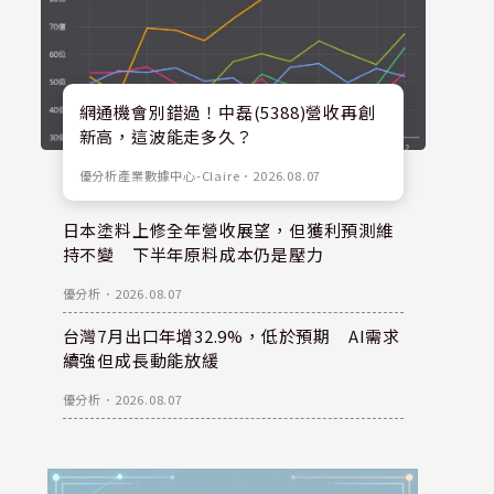
網通機會別錯過！中磊(5388)營收再創
新高，這波能走多久？
優分析產業數據中心-Claire
．
2026.08.07
日本塗料上修全年營收展望，但獲利預測維
持不變 下半年原料成本仍是壓力
優分析
．
2026.08.07
台灣7月出口年增32.9%，低於預期 AI需求
續強但成長動能放緩
優分析
．
2026.08.07