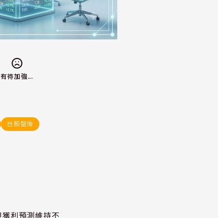
有待加強...
台股盤後
但獲利預測維持不