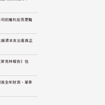
公司的獲利反而更難
大廠資本支出看真正
《麥克林報告》估
元
調高全年財測、單季