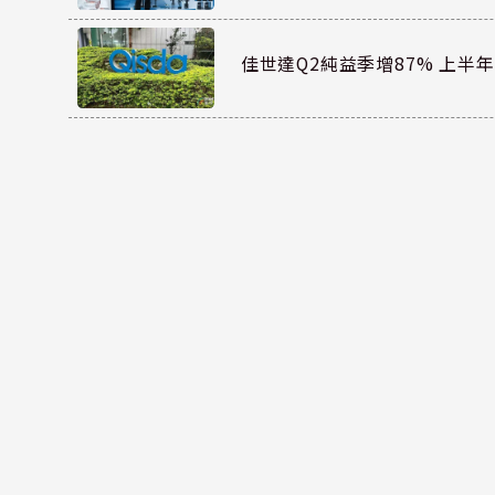
佳世達Q2純益季增87% 上半年E