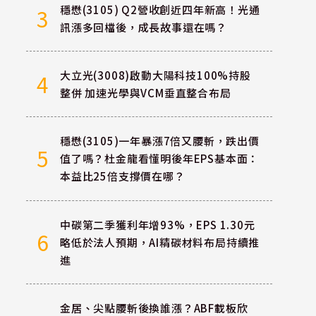
穩懋(3105) Q2營收創近四年新高！光通
3
訊漲多回檔後，成長故事還在嗎？
大立光(3008)啟動大陽科技100%持股
4
整併 加速光學與VCM垂直整合布局
穩懋(3105)一年暴漲7倍又腰斬，跌出價
5
值了嗎？杜金龍看懂明後年EPS基本面：
本益比25倍支撐價在哪？
中碳第二季獲利年增93%，EPS 1.30元
6
略低於法人預期，AI精碳材料布局持續推
進
金居、尖點腰斬後換誰漲？ABF載板欣