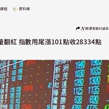
課程
資料庫
朗讀
客服
討論區
紅 指數甩尾漲101點收28334點