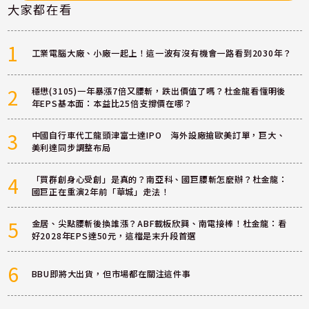
大家都在看
1
工業電腦大廠、小廠一起上！這一波有沒有機會一路看到2030年？
2
穩懋(3105)一年暴漲7倍又腰斬，跌出價值了嗎？杜金龍看懂明後
年EPS基本面：本益比25倍支撐價在哪？
3
中國自行車代工龍頭津富士達IPO 海外設廠搶歐美訂單，巨大、
美利達同步調整布局
4
「買群創身心受創」是真的？南亞科、國巨腰斬怎麼辦？杜金龍：
國巨正在重演2年前「華城」走法！
5
金居、尖點腰斬後換誰漲？ABF載板欣興、南電接棒！杜金龍：看
好2028年EPS達50元，這檔是末升段首選
6
BBU即將大出貨，但市場都在關注這件事