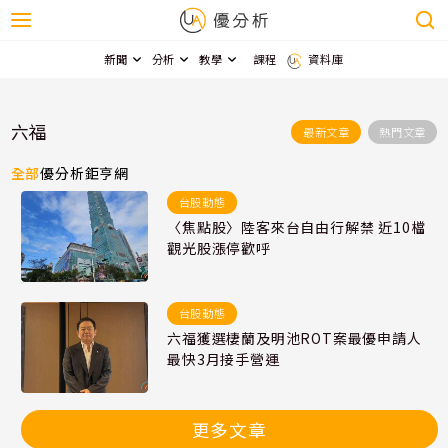
新聞
分析
教學
課程
資料庫
六福
最新文章
熱門文章
全部
優分析
鉅亨網
台股動態
〈焦點股〉陸客來台自由行解禁 近10檔
觀光股漲停歡呼
台股動態
六福獲選棲蘭及明池ROT案最優申請人
最快3月接手營運
更多文章