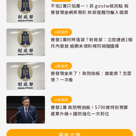
不怕1萬只怕萬一！非.gov.tw就別點 假
普發現金網頁現形 財部提醒勿輸入個資
台股動態
普發1萬何時落袋？財政部：立院通過1個
月內發放 逾期未領則視同捐贈國庫
台股動態
普發現金來了！政院拍板：誰能領？怎麼
領？一次看
台股動態
普發1萬 政院明拍板！5700億特別預算
產業升級＋國防強化一次到位
更多文章