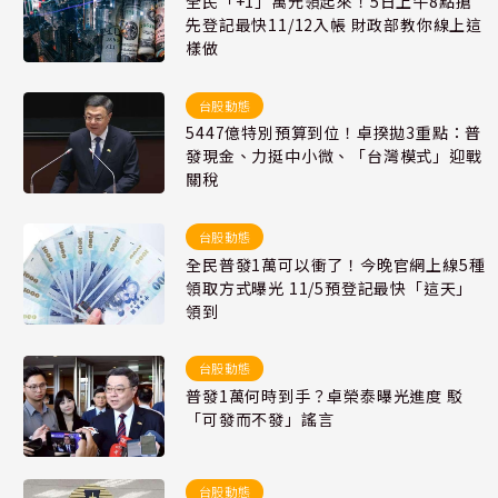
全民「+1」萬元領起來！5日上午8點搶
先登記最快11/12入帳 財政部教你線上這
樣做
台股動態
5447億特別預算到位！卓揆拋3重點：普
發現金、力挺中小微、「台灣模式」迎戰
關稅
台股動態
全民普發1萬可以衝了！今晚官網上線5種
領取方式曝光 11/5預登記最快「這天」
領到
台股動態
普發1萬何時到手？卓榮泰曝光進度 駁
「可發而不發」謠言
台股動態