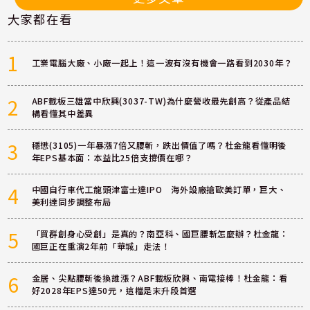
大家都在看
1
工業電腦大廠、小廠一起上！這一波有沒有機會一路看到2030年？
2
ABF載板三雄當中欣興(3037-TW)為什麼營收最先創高？從產品結
構看懂其中差異
3
穩懋(3105)一年暴漲7倍又腰斬，跌出價值了嗎？杜金龍看懂明後
年EPS基本面：本益比25倍支撐價在哪？
4
中國自行車代工龍頭津富士達IPO 海外設廠搶歐美訂單，巨大、
美利達同步調整布局
5
「買群創身心受創」是真的？南亞科、國巨腰斬怎麼辦？杜金龍：
國巨正在重演2年前「華城」走法！
6
金居、尖點腰斬後換誰漲？ABF載板欣興、南電接棒！杜金龍：看
好2028年EPS達50元，這檔是末升段首選