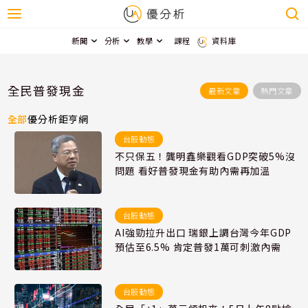
新聞
分析
教學
課程
資料庫
全民普發現金
最新文章
熱門文章
全部
優分析
鉅亨網
台股動態
不只保五！龔明鑫樂觀看GDP突破5%沒
問題 看好普發現金有助內需再加溫
台股動態
AI強勁拉升出口 瑞銀上調台灣今年GDP
預估至6.5% 肯定普發1萬可刺激內需
台股動態