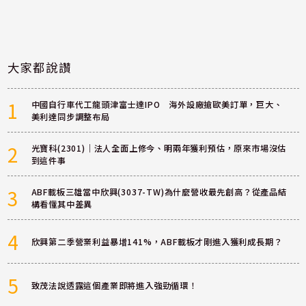
大家都說讚
1
中國自行車代工龍頭津富士達IPO 海外設廠搶歐美訂單，巨大、
美利達同步調整布局
2
光寶科(2301)｜法人全面上修今、明兩年獲利預估，原來市場沒估
到這件事
3
ABF載板三雄當中欣興(3037-TW)為什麼營收最先創高？從產品結
構看懂其中差異
4
欣興第二季營業利益暴增141%，ABF載板才剛進入獲利成長期？
5
致茂法說透露這個產業即將進入強勁循環！