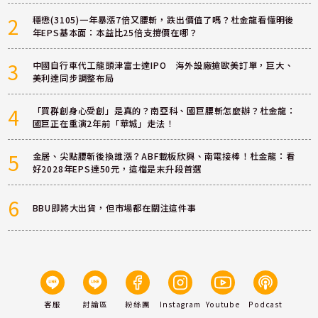
2
穩懋(3105)一年暴漲7倍又腰斬，跌出價值了嗎？杜金龍看懂明後
年EPS基本面：本益比25倍支撐價在哪？
3
中國自行車代工龍頭津富士達IPO 海外設廠搶歐美訂單，巨大、
美利達同步調整布局
4
「買群創身心受創」是真的？南亞科、國巨腰斬怎麼辦？杜金龍：
國巨正在重演2年前「華城」走法！
5
金居、尖點腰斬後換誰漲？ABF載板欣興、南電接棒！杜金龍：看
好2028年EPS達50元，這檔是末升段首選
6
BBU即將大出貨，但市場都在關注這件事
客服
討論區
粉絲團
Instagram
Youtube
Podcast