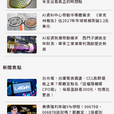
本支出看真正的時間點
AI資料中心帶動半導體需求 《麥克
林報告》估2027年市場規模突破2.2兆
美元
AI投資熱潮帶動需求 西門子調高全
年財測、單季工業事業利潤創歷史新
高
新聞焦點
台光電、台燿衝高震盪…CCL族群還
能上車？鄭廳宜點名「這檔隱藏版
CPO股」：每股盈餘看300元，性價比
更高！
美債殖利率破5%慘賠！00679B、
00687B該砍嗎？鄭廳宜：1張都別