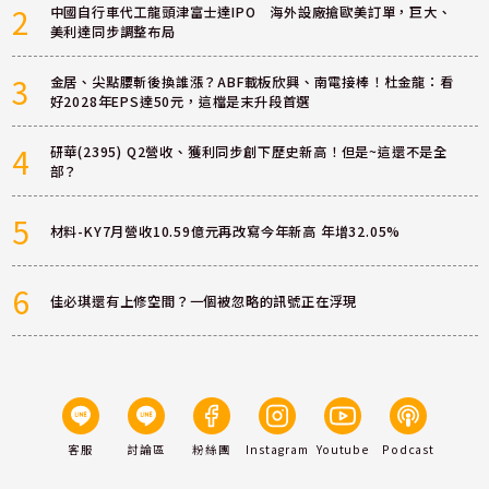
2
中國自行車代工龍頭津富士達IPO 海外設廠搶歐美訂單，巨大、
美利達同步調整布局
3
金居、尖點腰斬後換誰漲？ABF載板欣興、南電接棒！杜金龍：看
好2028年EPS達50元，這檔是末升段首選
4
研華(2395) Q2營收、獲利同步創下歷史新高！但是~這還不是全
部？
5
材料-KY7月營收10.59億元再改寫今年新高 年增32.05%
6
佳必琪還有上修空間？一個被忽略的訊號正在浮現
客服
討論區
粉絲團
Instagram
Youtube
Podcast