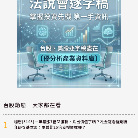
台股動態｜大家都在看
1
穩懋(3105)一年暴漲7倍又腰斬，跌出價值了嗎？杜金龍看懂明後
年EPS基本面：本益比25倍支撐價在哪？