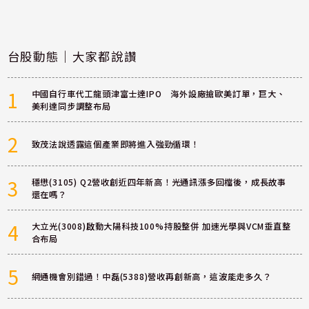
台股動態｜大家都說讚
1
中國自行車代工龍頭津富士達IPO 海外設廠搶歐美訂單，巨大、
美利達同步調整布局
2
致茂法說透露這個產業即將進入強勁循環！
3
穩懋(3105) Q2營收創近四年新高！光通訊漲多回檔後，成長故事
還在嗎？
4
大立光(3008)啟動大陽科技100%持股整併 加速光學與VCM垂直整
合布局
5
網通機會別錯過！中磊(5388)營收再創新高，這波能走多久？