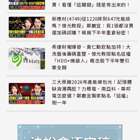
賣！看懂「這關鍵」錢是等出來的！
新應材(4749)從1220摔到647元能撿
嗎？億元教授」鄭廳宜：我1張都沒賣
還加碼認購？親揭下半年重倉秘密！
希捷財報爆發、黃仁勳欽點加持！大
洗盤後籌碼重整，億元教授點名這檔
「HDD+機器人」概念股下半年雙引
擎全開
三大原廠2026年產能被包光！記憶體
缺貨潮再起？力積電、南亞科、華邦
電怎麼選？鄭廳宜獨家點名「這檔」
抱一年