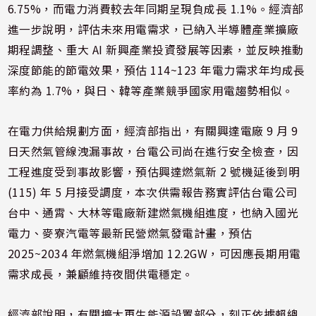
6.75%，而電力消費較去年同期呈現負成長 1.1%。經濟部
進一步說明，評估未來用電需求，已納入半導體產業擴廠
期程調整、重大 AI 新興產業投資發展等因素，並反映推動
深度節能的節電效果，預估 114~123 年電力需求年均成長
率約為 1.7%，與日、韓等產業競爭國家用電趨勢相似。
在電力供給規劃方面，經濟部指出，有關興達電廠 9 月 9
日天然氣管線洩漏事故，台電公司尚在進行安全檢查，因
工程進度受到事故影響，預估興達燃氣新 2 號機延後到明
(115) 年 5 月接受調度，本次供需報告務實評估台電公司
台中、通霄、大林等電廠新建燃氣機組進度，也納入國光
電力、麥寮汽電等最新民營燃氣發電計畫，預估
2025~2034 年燃氣機組淨增加 12.2GW，可因應長期用電
需求成長，兼顧維持夜間供電穩定。
經濟部說明，有關擴大再生能源設置部分，刻正依據賴總