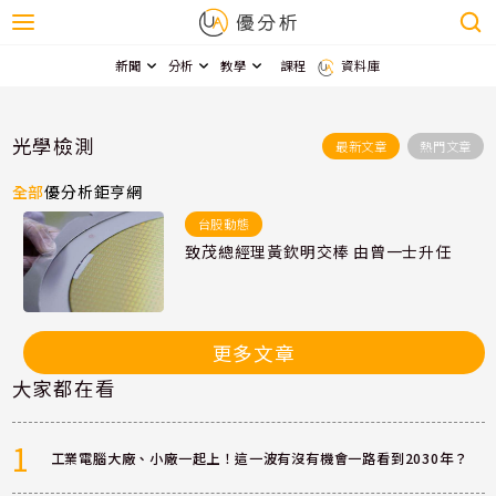
新聞
分析
教學
課程
資料庫
光學檢測
最新文章
熱門文章
全部
優分析
鉅亨網
台股動態
致茂總經理黃欽明交棒 由曾一士升任
更多文章
大家都在看
1
工業電腦大廠、小廠一起上！這一波有沒有機會一路看到2030年？