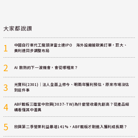
大家都說讚
1
中國自行車代工龍頭津富士達IPO 海外設廠搶歐美訂單，巨大、
美利達同步調整布局
2
AI 散熱的下一波機會，會從哪裡來？
3
光寶科(2301)｜法人全面上修今、明兩年獲利預估，原來市場沒估
到這件事
4
ABF載板三雄當中欣興(3037-TW)為什麼營收最先創高？從產品結
構看懂其中差異
5
欣興第二季營業利益暴增141%，ABF載板才剛進入獲利成長期？