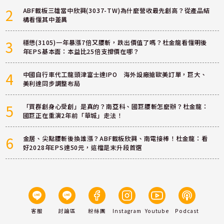
2
ABF載板三雄當中欣興(3037-TW)為什麼營收最先創高？從產品結
構看懂其中差異
3
穩懋(3105)一年暴漲7倍又腰斬，跌出價值了嗎？杜金龍看懂明後
年EPS基本面：本益比25倍支撐價在哪？
4
中國自行車代工龍頭津富士達IPO 海外設廠搶歐美訂單，巨大、
美利達同步調整布局
5
「買群創身心受創」是真的？南亞科、國巨腰斬怎麼辦？杜金龍：
國巨正在重演2年前「華城」走法！
6
金居、尖點腰斬後換誰漲？ABF載板欣興、南電接棒！杜金龍：看
好2028年EPS達50元，這檔是末升段首選
客服
討論區
粉絲團
Instagram
Youtube
Podcast