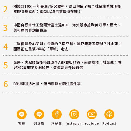
2
穩懋(3105)一年暴漲7倍又腰斬，跌出價值了嗎？杜金龍看懂明後
年EPS基本面：本益比25倍支撐價在哪？
3
中國自行車代工龍頭津富士達IPO 海外設廠搶歐美訂單，巨大、
美利達同步調整布局
4
「買群創身心受創」是真的？南亞科、國巨腰斬怎麼辦？杜金龍：
國巨正在重演2年前「華城」走法！
5
金居、尖點腰斬後換誰漲？ABF載板欣興、南電接棒！杜金龍：看
好2028年EPS達50元，這檔是末升段首選
6
BBU即將大出貨，但市場都在關注這件事
客服
討論區
粉絲團
Instagram
Youtube
Podcast