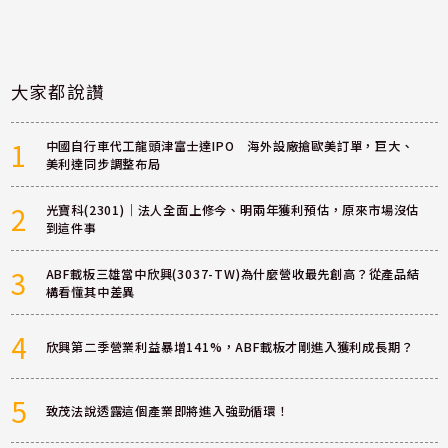
大家都說讚
1
中國自行車代工龍頭津富士達IPO 海外設廠搶歐美訂單，巨大、
美利達同步調整布局
2
光寶科(2301)｜法人全面上修今、明兩年獲利預估，原來市場沒估
到這件事
3
ABF載板三雄當中欣興(3037-TW)為什麼營收最先創高？從產品結
構看懂其中差異
4
欣興第二季營業利益暴增141%，ABF載板才剛進入獲利成長期？
5
致茂法說透露這個產業即將進入強勁循環！