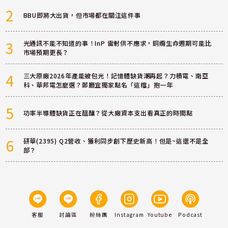
2
BBU即將大出貨，但市場都在關注這件事
3
光通訊不能不知道的事！InP 雷射供不應求，銅纜生命週期可能比
市場預期更長？
4
三大原廠2026年產能被包光！記憶體缺貨潮再起？力積電、南亞
科、華邦電怎麼選？鄭廳宜獨家點名「這檔」抱一年
5
功率半導體缺貨正在醞釀？從大廠資本支出看真正的時間點
6
研華(2395) Q2營收、獲利同步創下歷史新高！但是~這還不是全
部？
客服
討論區
粉絲團
Instagram
Youtube
Podcast