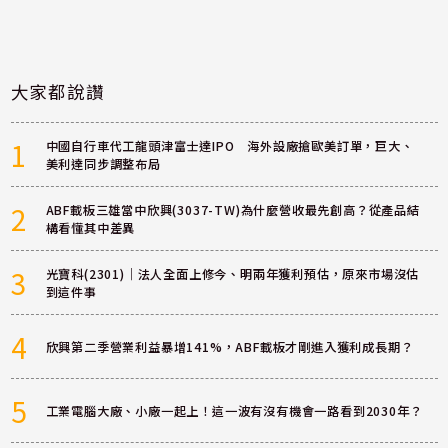
大家都說讚
1
中國自行車代工龍頭津富士達IPO 海外設廠搶歐美訂單，巨大、
美利達同步調整布局
2
ABF載板三雄當中欣興(3037-TW)為什麼營收最先創高？從產品結
構看懂其中差異
3
光寶科(2301)｜法人全面上修今、明兩年獲利預估，原來市場沒估
到這件事
4
欣興第二季營業利益暴增141%，ABF載板才剛進入獲利成長期？
5
工業電腦大廠、小廠一起上！這一波有沒有機會一路看到2030年？