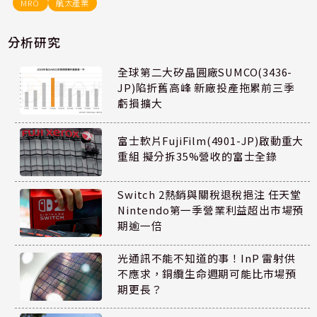
MRO
航太產業
分析研究
全球第二大矽晶圓廠SUMCO(3436-
JP)陷折舊高峰 新廠投產拖累前三季
虧損擴大
富士軟片FujiFilm(4901-JP)啟動重大
重組 擬分拆35%營收的富士全錄
Switch 2熱銷與關稅退稅挹注 任天堂
Nintendo第一季營業利益超出市場預
期逾一倍
光通訊不能不知道的事！InP 雷射供
不應求，銅纜生命週期可能比市場預
期更長？