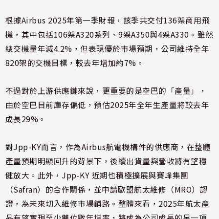
根據Airbus 2025年第一季財報，該季共交付136架商用飛
機，其中包括106架A320系列、9架A350與4架A330。雖然
總交機量年減4.2%，但表現優於市場預期，公司維持全年
820架的交機目標，較去年增加約7%。
不過對於上游供應鏈來說，更重要的是空巴的「產量」，
由於空巴目前庫存偏低，預估2025年全年生產量將較去年
成長29%。
對Jpp-KY而言，作為Airbus航電機構件的供應商，在整體
產量預期明顯回升的背景下，後續出貨量與營收將有望穩
健放大。此外，Jpp-KY 近期也積極擴展與賽峰集團
（Safran）的合作關係，並申請歐盟航太維修（MRO）認
證，為未來切入維修市場鋪路。整體來看，2025年航太產
品有望實現至少雙位數年增率，將成為公司成長的另一項