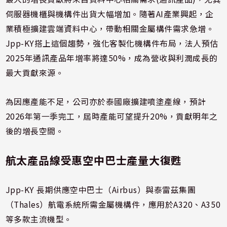
伺服器機櫃與機構件出貨大幅增加。隨著AI產業興起，企
業積極擴建雲端資料中心，帶動相關金屬構件需求急增。
Jpp-KY搭上這個趨勢，強化客製化機構件布局，法人預估
2025年通訊產品年增率將達50%，成為營收與利潤成長的
最大貢獻來源。
為因應產能不足，公司亦於泰國廠擴建噴塗產線，預計
2026年第一季完工，屆時產能可望提升20%，貢獻明年之
後的增長空間。
航太產品線受惠空中巴士產量大復甦
Jpp-KY 長期供應空中巴士（Airbus）與泰雷茲集團
（Thales）航電系統所需金屬機構件，應用於A320、A350
等多款主流機型。