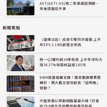
AXT(AXTI-US)第二季業績超預期，
背後透露這件事
新聞焦點
〈遠傳法說〉成長引擎同步啟動 上半
年EPS 2.14元創歷史新高
統一Q2獲利創34季新高 上半年淨利大
增36.37%每股純益達2.65元
9400億量縮藏玄機！獨家數據曝賣壓
轉折，兩大霸主營收創高「這時機」
發動？
中磊受惠AI帶動網路基建升級 7月營
收79.8億元月年雙增創單月新高