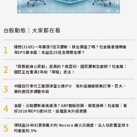
台股動態｜大家都在看
1
穩懋(3105)一年暴漲7倍又腰斬，跌出價值了嗎？杜金龍看懂明後
年EPS基本面：本益比25倍支撐價在哪？
2
「買群創身心受創」是真的？南亞科、國巨腰斬怎麼辦？杜金龍：
國巨正在重演2年前「華城」走法！
3
中國自行車代工龍頭津富士達IPO 海外設廠搶歐美訂單，巨大、
美利達同步調整布局
4
金居、尖點腰斬後換誰漲？ABF載板欣興、南電接棒！杜金龍：看
好2028年EPS達50元，這檔是末升段首選
5
環球晶(6488)更新義大利 Novara 廠火災進度，法人估影響全球 8
吋產能約 5%