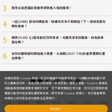
3
致茂法說透露這個產業即將進入強勁循環！
4
一詮(2486) 營收持續創高，結構性利多才剛開始？下一波成長還有
哪些機會？
5
穩懋(3105) Q2營收創近四年新高！光通訊漲多回檔後，成長故事
還在嗎？
6
去年的關稅題材開始進入現實，大成鋼(2027-TW)的產業週期位置
在哪裡？
本網站使用 Cookie 技術，於您的電腦中存取某些資訊，以輔助本網站進行資
料之彙集或分析，並提供更好的服務，無侵犯個人隱私之意圖。Cookie 是網站
伺服器與使用者瀏覽器溝通的技術，若不願意開放此項功能，您可在您使用的瀏
客服
討論區
粉絲團
Instagram
Youtube
Podcast
覽器功能項中設定隱私權等級為高，即可拒絕 Cookie 的寫入，但可能會導致
本網站之部分或全部功能無法正常執行。
加入我
隱私權政
服務條
合作提
聯絡我
場地租
訂閱電子
們
策
款
案
們
借
報
我知道了
優分析 UAnalyze 商拓財經有限公司 © 2025