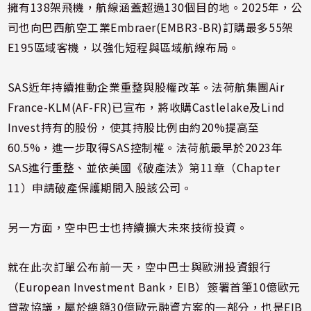
擁有138架飛機，航線涵蓋超過130個目的地。2025年，公
司也向巴西航空工業Embraer(EMBR3-BR)訂購最多55架
E195區域客機，以強化短程與區域航線布局。
SAS近年持續推動企業重整與股權改革。法荷航集團Air
France-KLM(AF-FR)已宣布，將收購Castlelake及Lind
Invest持有的股份，使其持股比例由約20%提高至
60.5%，進一步取得SAS控制權。法荷航最早於2023年
SAS進行重整、並依美國《破產法》第11章（Chapter
11）申請破產保護期間入股該公司。
另一方面，空中巴士也持續擴大未來技術投資。
就在此次訂單公布前一天，空中巴士與歐洲投資銀行
（European Investment Bank，EIB）簽署首筆10億歐元
貸款協議，屬於總額30億歐元融資方案的一部分，也是EIB