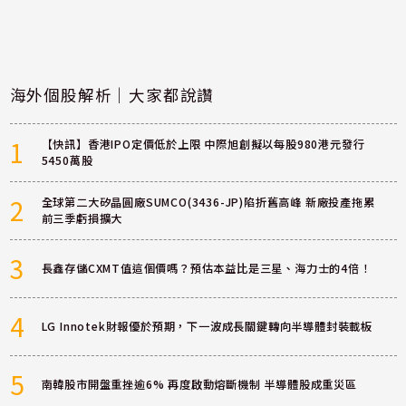
海外個股解析｜大家都說讚
1
【快訊】香港IPO定價低於上限 中際旭創擬以每股980港元發行
5450萬股
2
全球第二大矽晶圓廠SUMCO(3436-JP)陷折舊高峰 新廠投產拖累
前三季虧損擴大
3
長鑫存儲CXMT值這個價嗎？預估本益比是三星、海力士的4倍！
4
LG Innotek財報優於預期，下一波成長關鍵轉向半導體封裝載板
5
南韓股市開盤重挫逾6% 再度啟動熔斷機制 半導體股成重災區