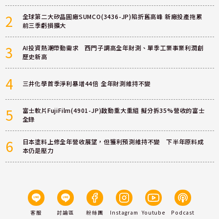
2
全球第二大矽晶圓廠SUMCO(3436-JP)陷折舊高峰 新廠投產拖累
前三季虧損擴大
3
AI投資熱潮帶動需求 西門子調高全年財測、單季工業事業利潤創
歷史新高
4
三井化學首季淨利暴增44倍 全年財測維持不變
5
富士軟片FujiFilm(4901-JP)啟動重大重組 擬分拆35%營收的富士
全錄
6
日本塗料上修全年營收展望，但獲利預測維持不變 下半年原料成
本仍是壓力
客服
討論區
粉絲團
Instagram
Youtube
Podcast