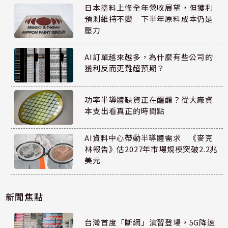
日本塗料上修全年營收展望，但獲利
預測維持不變 下半年原料成本仍是
壓力
AI訂單越來越多，為什麼有些公司的
獲利反而更難超預期？
功率半導體缺貨正在醞釀？從大廠資
本支出看真正的時間點
AI資料中心帶動半導體需求 《麥克
林報告》估2027年市場規模突破2.2兆
美元
新聞焦點
台灣首度「斷網」演習登場，5G降速