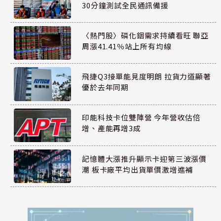
30分鐘測試全民通訊備援
〈熱門股〉磷化銦需求持續看旺 聯亞
周漲41.41％站上所有均線
飛捷Q3接單能見度明朗 拉貨力道顯著
優於去年同期
印能科技卡位雙陣營 今年營收估倍
增、產能再增3成
記憶體大漲推升顯示卡迎第三波漲價
潮 板卡廠平均出貨單價激增進補