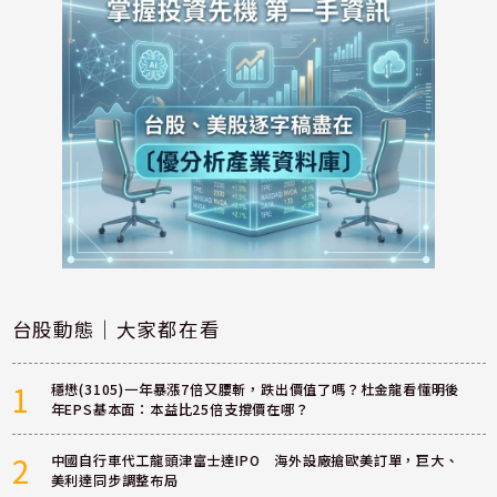
台股動態｜大家都在看
1
穩懋(3105)一年暴漲7倍又腰斬，跌出價值了嗎？杜金龍看懂明後
年EPS基本面：本益比25倍支撐價在哪？
2
中國自行車代工龍頭津富士達IPO 海外設廠搶歐美訂單，巨大、
美利達同步調整布局