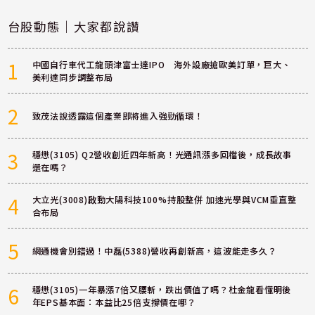
台股動態｜大家都說讚
1
中國自行車代工龍頭津富士達IPO 海外設廠搶歐美訂單，巨大、
美利達同步調整布局
2
致茂法說透露這個產業即將進入強勁循環！
3
穩懋(3105) Q2營收創近四年新高！光通訊漲多回檔後，成長故事
還在嗎？
4
大立光(3008)啟動大陽科技100%持股整併 加速光學與VCM垂直整
合布局
5
網通機會別錯過！中磊(5388)營收再創新高，這波能走多久？
6
穩懋(3105)一年暴漲7倍又腰斬，跌出價值了嗎？杜金龍看懂明後
年EPS基本面：本益比25倍支撐價在哪？