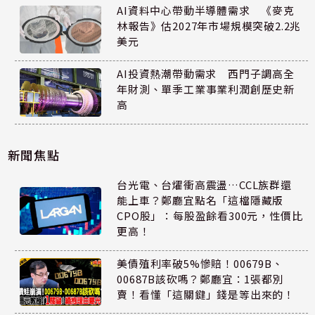
AI資料中心帶動半導體需求 《麥克
林報告》估2027年市場規模突破2.2兆
美元
AI投資熱潮帶動需求 西門子調高全
年財測、單季工業事業利潤創歷史新
高
新聞焦點
台光電、台燿衝高震盪…CCL族群還
能上車？鄭廳宜點名「這檔隱藏版
CPO股」：每股盈餘看300元，性價比
更高！
美債殖利率破5%慘賠！00679B、
00687B該砍嗎？鄭廳宜：1張都別
賣！看懂「這關鍵」錢是等出來的！