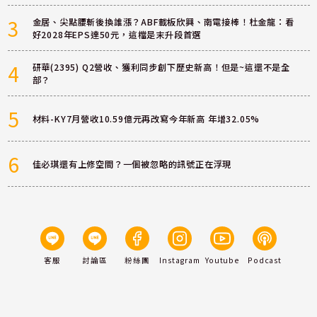
3
金居、尖點腰斬後換誰漲？ABF載板欣興、南電接棒！杜金龍：看
好2028年EPS達50元，這檔是末升段首選
4
研華(2395) Q2營收、獲利同步創下歷史新高！但是~這還不是全
部？
5
材料-KY7月營收10.59億元再改寫今年新高 年增32.05%
6
佳必琪還有上修空間？一個被忽略的訊號正在浮現
客服
討論區
粉絲團
Instagram
Youtube
Podcast