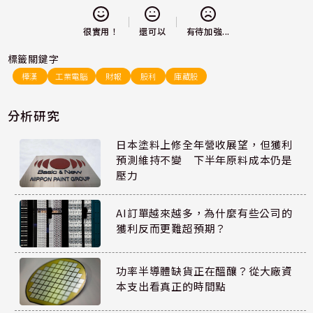
還可以
很實用！
有待加強...
標籤關鍵字
樺漢
工業電腦
財報
股利
庫藏股
分析研究
日本塗料上修全年營收展望，但獲利
預測維持不變 下半年原料成本仍是
壓力
AI訂單越來越多，為什麼有些公司的
獲利反而更難超預期？
功率半導體缺貨正在醞釀？從大廠資
本支出看真正的時間點