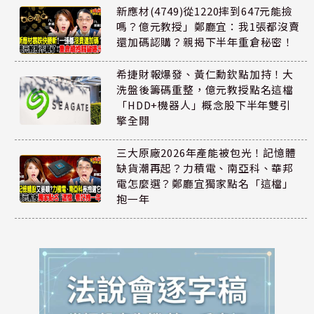
新應材(4749)從1220摔到647元能撿
嗎？億元教授」鄭廳宜：我1張都沒賣
還加碼認購？親揭下半年重倉秘密！
希捷財報爆發、黃仁勳欽點加持！大
洗盤後籌碼重整，億元教授點名這檔
「HDD+機器人」概念股下半年雙引
擎全開
三大原廠2026年產能被包光！記憶體
缺貨潮再起？力積電、南亞科、華邦
電怎麼選？鄭廳宜獨家點名「這檔」
抱一年