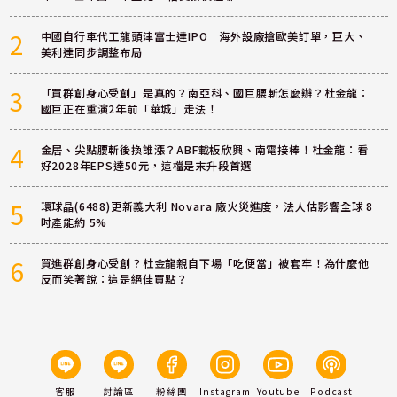
2
中國自行車代工龍頭津富士達IPO 海外設廠搶歐美訂單，巨大、
美利達同步調整布局
3
「買群創身心受創」是真的？南亞科、國巨腰斬怎麼辦？杜金龍：
國巨正在重演2年前「華城」走法！
4
金居、尖點腰斬後換誰漲？ABF載板欣興、南電接棒！杜金龍：看
好2028年EPS達50元，這檔是末升段首選
5
環球晶(6488)更新義大利 Novara 廠火災進度，法人估影響全球 8
吋產能約 5%
6
買進群創身心受創？杜金龍親自下場「吃便當」被套牢！為什麼他
反而笑著說：這是絕佳買點？
客服
討論區
粉絲團
Instagram
Youtube
Podcast