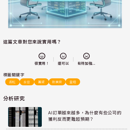
這篇文章對您來說實用嗎？
還可以
很實用！
有待加強...
標籤關鍵字
長虹
永信
籌資
新美齊
皇翔
分析研究
AI訂單越來越多，為什麼有些公司的
獲利反而更難超預期？