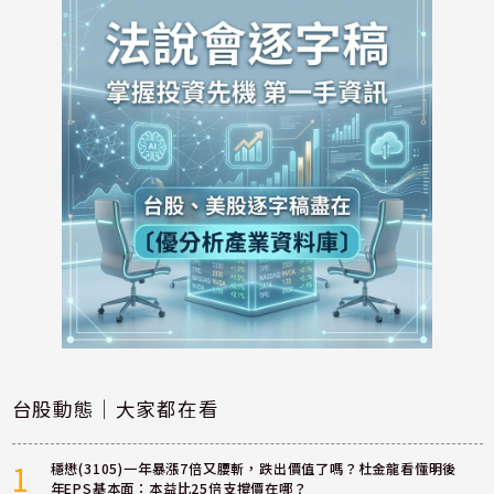
台股動態｜大家都在看
1
穩懋(3105)一年暴漲7倍又腰斬，跌出價值了嗎？杜金龍看懂明後
年EPS基本面：本益比25倍支撐價在哪？