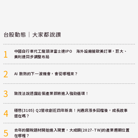
台股動態｜大家都說讚
1
中國自行車代工龍頭津富士達IPO 海外設廠搶歐美訂單，巨大、
美利達同步調整布局
2
AI 散熱的下一波機會，會從哪裡來？
3
致茂法說透露這個產業即將進入強勁循環！
4
穩懋(3105) Q2營收創近四年新高！光通訊漲多回檔後，成長故事
還在嗎？
5
去年的關稅題材開始進入現實，大成鋼(2027-TW)的產業週期位置
在哪裡？