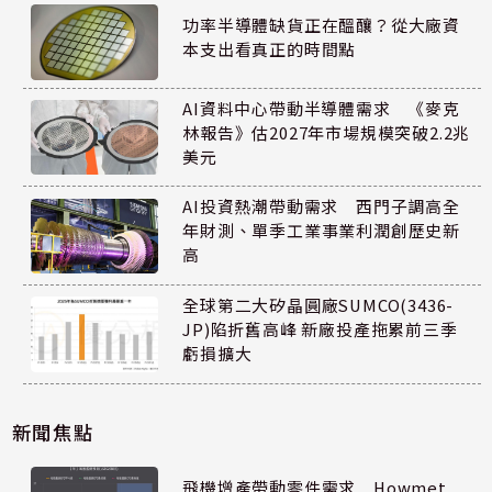
功率半導體缺貨正在醞釀？從大廠資
本支出看真正的時間點
AI資料中心帶動半導體需求 《麥克
林報告》估2027年市場規模突破2.2兆
美元
AI投資熱潮帶動需求 西門子調高全
年財測、單季工業事業利潤創歷史新
高
全球第二大矽晶圓廠SUMCO(3436-
JP)陷折舊高峰 新廠投產拖累前三季
虧損擴大
新聞焦點
飛機增產帶動零件需求 Howmet