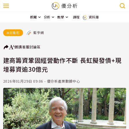
新聞
分析
教學
課程
資料庫
鉅亨網
台股動態
朗讀
客服
討論區
建商籌資鞏固經營動作不斷 長虹擬發債+現
增募資逾30億元
2026年01月29日 09:06 - 優分析產業數據中心