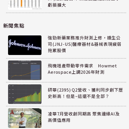
虧損擴大
新聞焦點
強勁新藥業務推升財測上修，嬌生公
司(JNJ-US)醫療器材&器械表現疲弱
拖累股價
飛機增產帶動零件需求 Howmet
Aerospace上調2026年財測
研華(2395) Q2營收、獲利同步創下歷
史新高！但是~這還不是全部？
凌華7月營收創同期高 聚焦邊緣AI及
高價值應用