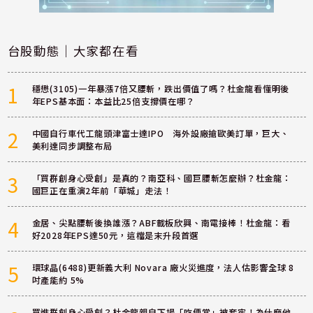
台股動態｜大家都在看
1
穩懋(3105)一年暴漲7倍又腰斬，跌出價值了嗎？杜金龍看懂明後
年EPS基本面：本益比25倍支撐價在哪？
2
中國自行車代工龍頭津富士達IPO 海外設廠搶歐美訂單，巨大、
美利達同步調整布局
3
「買群創身心受創」是真的？南亞科、國巨腰斬怎麼辦？杜金龍：
國巨正在重演2年前「華城」走法！
4
金居、尖點腰斬後換誰漲？ABF載板欣興、南電接棒！杜金龍：看
好2028年EPS達50元，這檔是末升段首選
5
環球晶(6488)更新義大利 Novara 廠火災進度，法人估影響全球 8
吋產能約 5%
買進群創身心受創？杜金龍親自下場「吃便當」被套牢！為什麼他