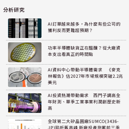
分析研究
AI訂單越來越多，為什麼有些公司的
獲利反而更難超預期？
功率半導體缺貨正在醞釀？從大廠資
本支出看真正的時間點
AI資料中心帶動半導體需求 《麥克
林報告》估2027年市場規模突破2.2兆
美元
AI投資熱潮帶動需求 西門子調高全
年財測、單季工業事業利潤創歷史新
高
全球第二大矽晶圓廠SUMCO(3436-
JP)陷折舊高峰 新廠投產拖累前三季