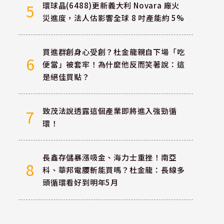
環球晶(6488)更新義大利 Novara 廠火
5
災進度，法人估影響全球 8 吋產能約 5%
買進群創身心受創？杜金龍親自下場「吃
6
便當」被套牢！為什麼他反而笑著說：這
是絕佳買點？
致茂法說透露這個產業即將進入強勁循
7
環！
長鑫存儲暴漲吸金、海力士重挫！南亞
8
科、華邦電腰斬能買嗎？杜金龍：長線多
頭循環看好到明年5月