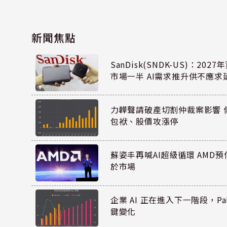
新聞焦點
SanDisk(SNDK-US)：20
市場一半 AI需求推升供不應求
力韡聲請破產切割仲裁案影響 偉
包袱、股價攻漲停
蘇姿丰再喊AI超級循環 AMD
於市場
企業 AI 正在進入下一階段，Pal
鍵變化