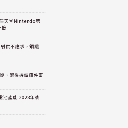
任天堂Nintendo第
一倍
雷射供不應求，銅纜
？
績超預期，背後透露這件事
電池產能 2028年後