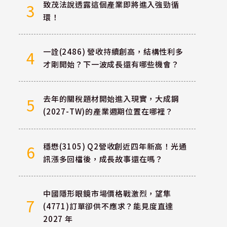
致茂法說透露這個產業即將進入強勁循
3
環！
一詮(2486) 營收持續創高，結構性利多
4
才剛開始？下一波成長還有哪些機會？
去年的關稅題材開始進入現實，大成鋼
5
(2027-TW)的產業週期位置在哪裡？
穩懋(3105) Q2營收創近四年新高！光通
6
訊漲多回檔後，成長故事還在嗎？
中國隱形眼鏡市場價格戰激烈，望隼
7
(4771)訂單卻供不應求？能見度直達
2027 年