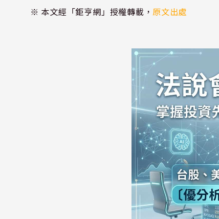
※ 本文經「鉅亨網」授權轉載，
原文出處