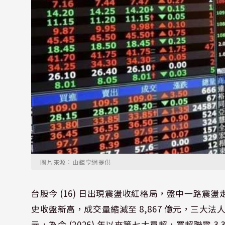
圖片來源：由鉅亨網提供
台股今 (16) 日出現震盪收紅格局，盤中一路震盪走
史收盤新高，成交量縮減至 8,867 億元，三大法人今
元，為今 (2026) 年以來第七大買超，買超聯電 3