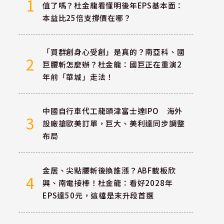
1
值了嗎？杜金龍看懂明後年EPS基本面：
本益比25倍支撐價在哪？
「買群創身心受創」是真的？南亞科、國
2
巨腰斬怎麼辦？杜金龍：國巨正在重演2
年前「華城」走法！
中國自行車代工龍頭津富士達IPO 海外
3
設廠搶歐美訂單，巨大、美利達同步調整
布局
金居、尖點腰斬後換誰漲？ABF載板欣
4
興、南電接棒！杜金龍：看好2028年
EPS達50元，這檔是末升段首選