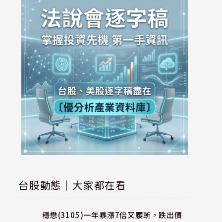
台股動態｜大家都在看
穩懋(3105)一年暴漲7倍又腰斬，跌出價