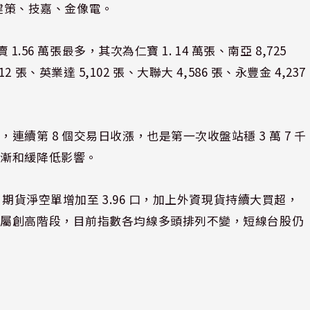
電、健策、技嘉、金像電。
.56 萬張最多，其次為仁寶 1. 14 萬張、南亞 8,725
12 張、英業達 5,102 張、大聯大 4,586 張、永豐金 4,237
續第 8 個交易日收漲，也是第一次收盤站穩 3 萬 7 千
逐漸和緩降低影響。
期貨淨空單增加至 3.96 口，加上外資現貨持續大買超，
仍屬創高階段，目前指數各均線多頭排列不變，短線台股仍