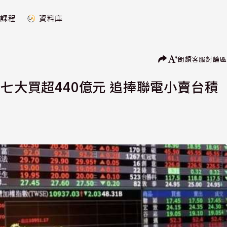
課程
資料庫
朗讀
客服
討論區
七大買超440億元 追捧聯電小賣台積