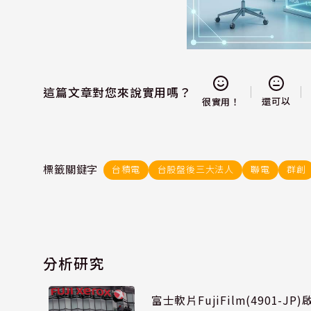
這篇文章對您來說實用嗎？
還可以
很實用！
標籤關鍵字
台積電
台股盤後三大法人
聯電
群創
分析研究
富士軟片FujiFilm(4901-J