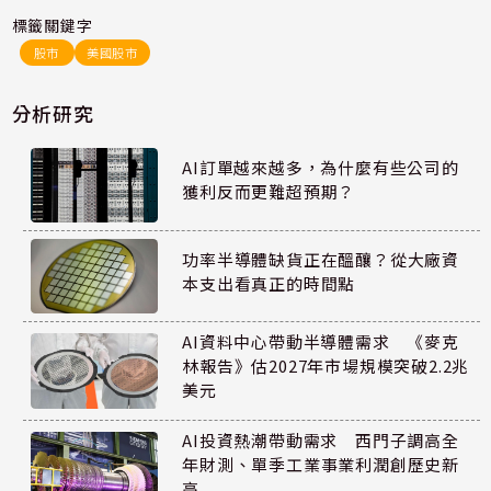
標籤關鍵字
股市
美國股市
分析研究
AI訂單越來越多，為什麼有些公司的
獲利反而更難超預期？
功率半導體缺貨正在醞釀？從大廠資
本支出看真正的時間點
AI資料中心帶動半導體需求 《麥克
林報告》估2027年市場規模突破2.2兆
美元
AI投資熱潮帶動需求 西門子調高全
年財測、單季工業事業利潤創歷史新
高