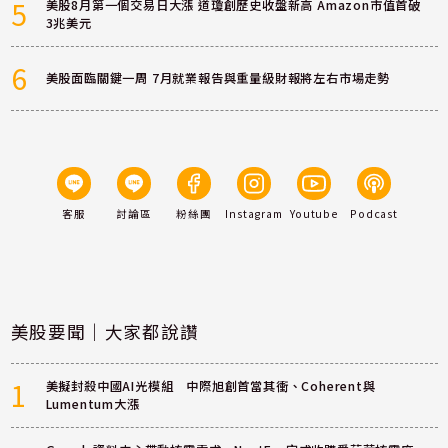
5
美股8月第一個交易日大漲 道瓊創歷史收盤新高 Amazon市值首破
3兆美元
6
美股面臨關鍵一周 7月就業報告與重量級財報將左右市場走勢
客服
討論區
粉絲團
Instagram
Youtube
Podcast
美股要聞｜大家都說讚
1
美擬封殺中國AI光模組 中際旭創首當其衝、Coherent與
Lumentum大漲