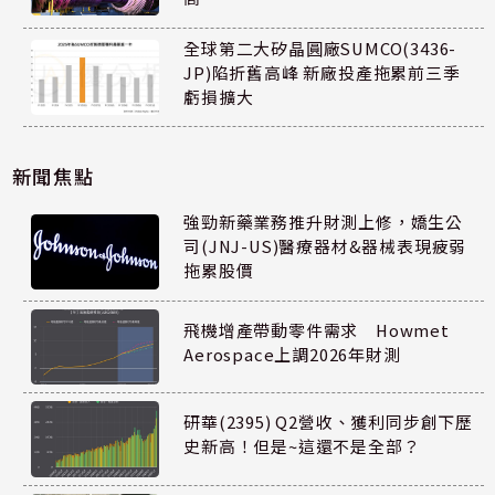
全球第二大矽晶圓廠SUMCO(3436-
JP)陷折舊高峰 新廠投產拖累前三季
虧損擴大
新聞焦點
強勁新藥業務推升財測上修，嬌生公
司(JNJ-US)醫療器材&器械表現疲弱
拖累股價
飛機增產帶動零件需求 Howmet
Aerospace上調2026年財測
研華(2395) Q2營收、獲利同步創下歷
史新高！但是~這還不是全部？