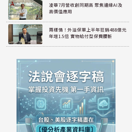
凌華7月營收創同期高 聚焦邊緣AI及
高價值應用
兩樣情！外溢保單上半年狂銷488億元
年增1.5倍 實物給付型保費腰斬