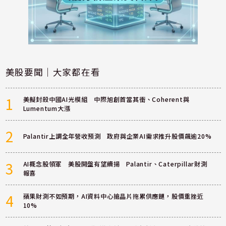
美股要聞｜大家都在看
1
美擬封殺中國AI光模組 中際旭創首當其衝、Coherent與
Lumentum大漲
2
Palantir上調全年營收預測 政府與企業AI需求推升股價飆逾20%
3
AI概念股領軍 美股開盤有望續揚 Palantir、Caterpillar財測
報喜
4
蘋果財測不如預期，AI資料中心搶晶片拖累供應鏈，股價重挫近
10%