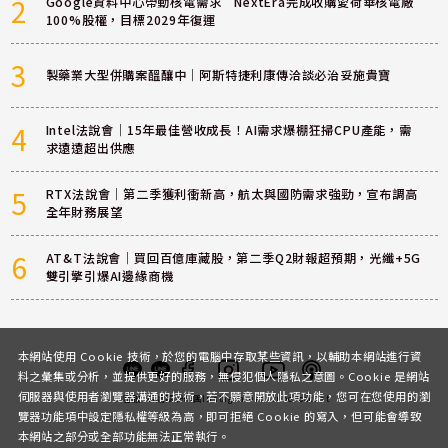
2
Google資料中心帶動核電需求 NextEra完成收購愛荷華核電廠
100%股權，目標2029年復運
3
製藥業大型併購案醞釀中｜阿斯特捷利康傳洽談必治妥施貴寶
4
Intel法說會｜15年最佳營收成長！AI需求爆棚狂掃CPU產能，需
求遠遠超出供應
5
RTX法說會｜第二季獲利衝新高，航太與國防需求強勁，宣布調高
全年財務展望
6
AT&T法說會｜買回百億庫藏股，第二季Q2財報超預期，光纖+5G
雙引擎引爆AI邊緣商機
本網站使用 Cookie 技術，於您的電腦中存取某些資訊，以輔助本網站進行資
料之彙集或分析，並提供更好的服務，無侵犯個人隱私之意圖。Cookie 是網站
伺服器與使用者瀏覽器溝通的技術，若不願意開放此項功能，您可在您使用的瀏
客服
討論區
粉絲團
Instagram
Youtube
Podcast
覽器功能項中設定隱私權等級為高，即可拒絕 Cookie 的寫入，但可能會導致
本網站之部分或全部功能無法正常執行。