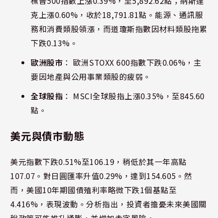
標普500指數上漲0.39%，至5,892.62點；納斯達
克上漲0.60%，收於18,791.81點。能源、通訊服
務和消費類股領漲，而道瓊斯指數因材料類股拖累
下跌0.13%。
歐洲股市
： 歐洲STOXX 600指數下跌0.06%，主
要因地產與公用事業類股的疲弱。
全球股指
： MSCI全球股指上漲0.35%，至845.60
點。
美元與債市動態
美元指數下跌0.51%至106.19，稍低於其一年高點
107.07。對日圓匯率升值0.29%，達到154.605。然
而，美國10年期國債殖利率略微下跌1個基點至
4.416%，表現波動。分析指出，投資者擔憂未來美國關