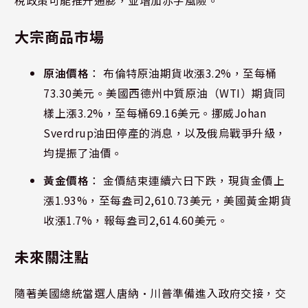
稅政策可能推升通膨，並增加赤字風險。
大宗商品市場
原油價格
： 布倫特原油期貨收漲3.2%，至每桶
73.30美元。美國西德州中質原油（WTI）期貨同
樣上漲3.2%，至每桶69.16美元。挪威Johan
Sverdrup油田停產的消息，以及俄烏戰爭升級，
均提振了油價。
黃金價格
： 金價結束連續六日下跌，現貨金價上
漲1.93%，至每盎司2,610.73美元，美國黃金期貨
收漲1.7%，報每盎司2,614.60美元。
未來關注點
隨著美國總統當選人唐納·川普準備進入政府交接，交