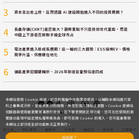
3
資本支出愈上修，反而透露 AI 建設開始進入不同的投資周期？
4
長鑫存儲(CXMT)能否做大？觀察重點不只是技術世代差距，而是
中國上下游是否將聯手搶全球市占
5
電池產業進入新成長週期！這一輪的三大趨勢：ESS接棒EV、價格
競爭升溫、供應鏈在地化
6
儲能產業迎關鍵轉折，2026年新增容量預估增四成
本網站使用 Cookie 技術，於您的電腦中存取某些資訊，以輔助本網站進行資
料之彙集或分析，並提供更好的服務，無侵犯個人隱私之意圖。Cookie 是網站
伺服器與使用者瀏覽器溝通的技術，若不願意開放此項功能，您可在您使用的瀏
客服
討論區
粉絲團
Instagram
Youtube
Podcast
覽器功能項中設定隱私權等級為高，即可拒絕 Cookie 的寫入，但可能會導致
本網站之部分或全部功能無法正常執行。
加入我
隱私權政
服務條
合作提
聯絡我
場地租
訂閱電子
們
策
款
案
們
借
報
我知道了