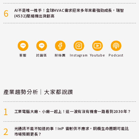
6
AI不是唯一推手！全球HVAC需求迎來多年來最強勁成長，瑞智
(4532)壓縮機出貨創高
客服
討論區
粉絲團
Instagram
Youtube
Podcast
產業趨勢分析｜大家都說讚
1
工業電腦大廠、小廠一起上！這一波有沒有機會一路看到2030年？
2
光通訊不能不知道的事！InP 雷射供不應求，銅纜生命週期可能比
市場預期更長？