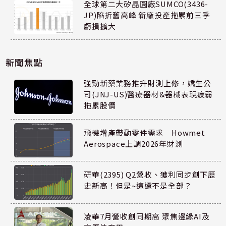
全球第二大矽晶圓廠SUMCO(3436-
JP)陷折舊高峰 新廠投產拖累前三季
虧損擴大
新聞焦點
強勁新藥業務推升財測上修，嬌生公
司(JNJ-US)醫療器材&器械表現疲弱
拖累股價
飛機增產帶動零件需求 Howmet
Aerospace上調2026年財測
研華(2395) Q2營收、獲利同步創下歷
史新高！但是~這還不是全部？
凌華7月營收創同期高 聚焦邊緣AI及