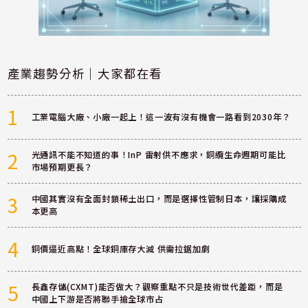
產業趨勢分析｜大家都在看
1
工業電腦大廠、小廠一起上！這一波有沒有機會一路看到2030年？
2
光通訊不能不知道的事！InP 雷射供不應求，銅纜生命週期可能比
市場預期更長？
3
中國其實沒有全面封鎖稀土出口，而是選擇性管制日本，讓採購成
本更高
4
銅價逼近高點！全球銅庫存大減 供需拉鋸加劇
5
長鑫存儲(CXMT)能否做大？觀察重點不只是技術世代差距，而是
中國上下游是否將聯手搶全球市占