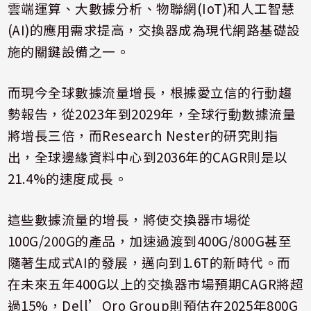
雲端運算、大數據分析、物聯網
(IoT)
和人工智慧
(AI)
的應用需求提高，交換器成為現代網路基礎設
施的關鍵設備之一。
而現今全球數據流量增長，根據愛立信的行動趨
勢報告，從
2023
年到
2029
年，全球行動數據流量
將增長三倍，而
Research Nester
的研究則指
出，全球邊緣資料中心到
2036
年的
CAGR
則是以
21.4%
的速度成長。
這些數據流量的增長，將使交換器市場從
100G/200G
的產品，加速過渡到
400G/800G
甚至
隨著生成式
AI
的發展，邁向到
1.6T
的新時代。而
在未來五年
400G
以上的交換器市場預期
CAGR
將超
過
15%
，
Dell’Oro Group
則預估在
2025
年
800G