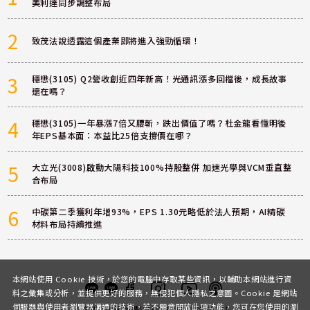
美利達同步調整布局
2
致茂法說透露這個產業即將進入強勁循環！
3
穩懋(3105) Q2營收創近四年新高！光通訊漲多回檔後，成長故事
還在嗎？
4
穩懋(3105)一年暴漲7倍又腰斬，跌出價值了嗎？杜金龍看懂明後
年EPS基本面：本益比25倍支撐價在哪？
5
大立光(3008)啟動大陽科技100%持股整併 加速光學與VCM垂直整
合布局
6
中碳第二季獲利年增93%，EPS 1.30元略低於法人預期，AI精碳
材料布局持續推進
本網站使用 Cookie 技術，於您的電腦中存取某些資訊，以輔助本網站進行資
料之彙集或分析，並提供更好的服務，無侵犯個人隱私之意圖。Cookie 是網站
伺服器與使用者瀏覽器溝通的技術，若不願意開放此項功能，您可在您使用的瀏
客服
討論區
粉絲團
Instagram
Youtube
Podcast