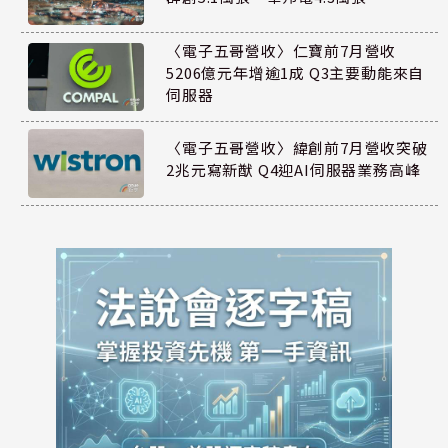
〈電子五哥營收〉仁寶前7月營收
5206億元年增逾1成 Q3主要動能來自
伺服器
〈電子五哥營收〉緯創前7月營收突破
2兆元寫新猷 Q4迎AI伺服器業務高峰