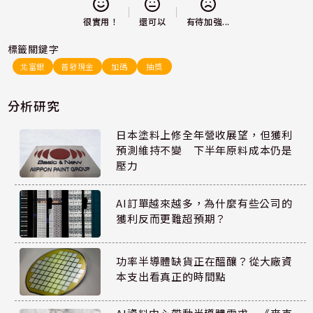
還可以
很實用！
有待加強...
標籤關鍵字
北富銀
普發現金
加碼
抽獎
分析研究
日本塗料上修全年營收展望，但獲利
預測維持不變 下半年原料成本仍是
壓力
AI訂單越來越多，為什麼有些公司的
獲利反而更難超預期？
功率半導體缺貨正在醞釀？從大廠資
本支出看真正的時間點