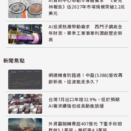
AI資料中心帶動半導體需求 《麥克
林報告》估2027年市場規模突破2.2兆
美元
AI投資熱潮帶動需求 西門子調高全
年財測、單季工業事業利潤創歷史新
高
新聞焦點
網通機會別錯過！中磊(5388)營收再
創新高，這波能走多久？
台灣7月出口年增32.9%，低於預期
AI需求續強但成長動能放緩
外資翻臉轉賣超407億元 下重手砍殺
群創5.1萬張、華邦電4.3萬張