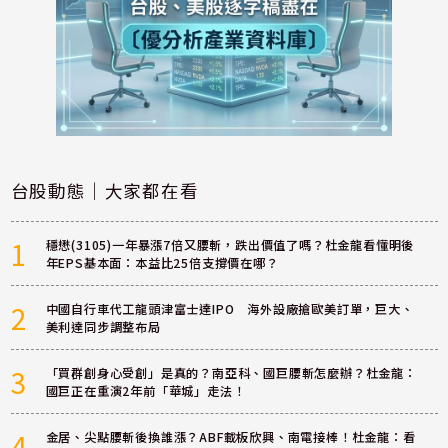
台股動態｜大家都在看
1
穩懋(3105)一年暴漲7倍又腰斬，跌出價值了嗎？杜金龍看懂明後
年EPS基本面：本益比25倍支撐價在哪？
2
中國自行車代工龍頭津富士達IPO 海外設廠搶歐美訂單，巨大、
美利達同步調整布局
3
「買群創身心受創」是真的？南亞科、國巨腰斬怎麼辦？杜金龍：
國巨正在重演2年前「華城」走法！
4
金居、尖點腰斬後換誰漲？ABF載板欣興、南電接棒！杜金龍：看