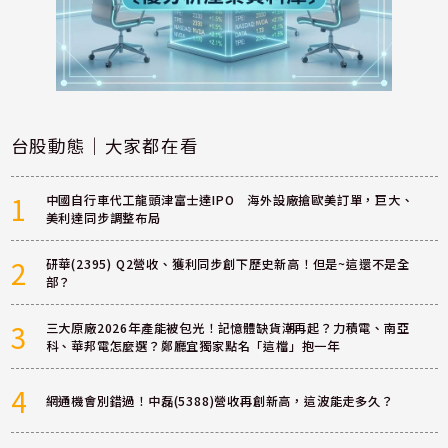
台股動態｜大家都在看
1
中國自行車代工龍頭津富士達IPO 海外設廠搶歐美訂單，巨大、
美利達同步調整布局
2
研華(2395) Q2營收、獲利同步創下歷史新高！但是~這還不是全
部？
3
三大原廠2026年產能被包光！記憶體缺貨潮再起？力積電、南亞
科、華邦電怎麼選？鄭廳宜獨家點名「這檔」抱一年
4
網通機會別錯過！中磊(5388)營收再創新高，這波能走多久？