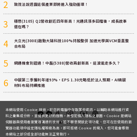
2
致茂法說透露這個產業即將進入強勁循環！
3
穩懋(3105) Q2營收創近四年新高！光通訊漲多回檔後，成長故事
還在嗎？
4
大立光(3008)啟動大陽科技100%持股整併 加速光學與VCM垂直整
合布局
5
網通機會別錯過！中磊(5388)營收再創新高，這波能走多久？
6
中碳第二季獲利年增93%，EPS 1.30元略低於法人預期，AI精碳
材料布局持續推進
本網站使用 Cookie 技術，於您的電腦中存取某些資訊，以輔助本網站進行資
料之彙集或分析，並提供更好的服務，無侵犯個人隱私之意圖。Cookie 是網站
伺服器與使用者瀏覽器溝通的技術，若不願意開放此項功能，您可在您使用的瀏
客服
討論區
粉絲團
Instagram
Youtube
Podcast
覽器功能項中設定隱私權等級為高，即可拒絕 Cookie 的寫入，但可能會導致
本網站之部分或全部功能無法正常執行。