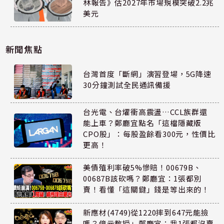
林報告》估2027年市場規模突破2.2兆
美元
新聞焦點
台灣首度「斷網」演習登場，5G降速
30分鐘測試全民通訊備援
台光電、台燿衝高震盪…CCL族群還
能上車？鄭廳宜點名「這檔隱藏版
CPO股」：每股盈餘看300元，性價比
更高！
美債殖利率破5%慘賠！00679B、
00687B該砍嗎？鄭廳宜：1張都別
賣！看懂「這關鍵」錢是等出來的！
新應材(4749)從1220摔到647元能撿
嗎？億元教授」鄭廳宜：我1張都沒賣