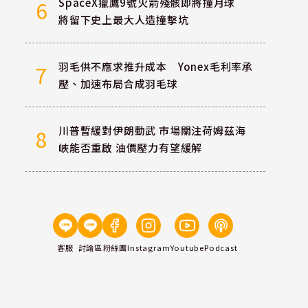
SpaceX獵鷹9號火箭殘骸即將撞月球
6
將留下史上最大人造撞擊坑
羽毛供不應求推升成本 Yonex毛利率承
7
壓、加速布局合成羽毛球
川普暫緩對伊朗動武 市場關注荷姆茲海
8
峽能否重啟 油價壓力有望緩解
客服
討論區
粉絲團
Instagram
Youtube
Podcast