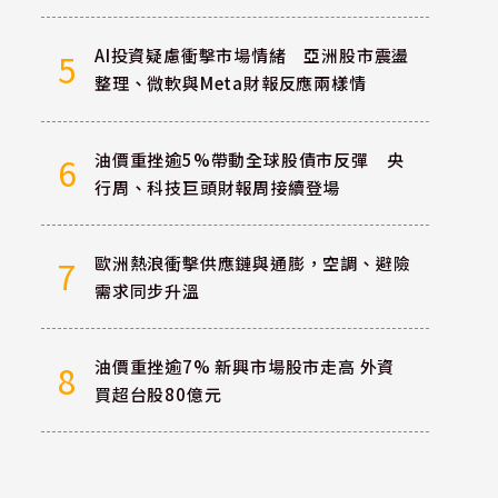
AI投資疑慮衝擊市場情緒 亞洲股市震盪
5
整理、微軟與Meta財報反應兩樣情
油價重挫逾5%帶動全球股債市反彈 央
6
行周、科技巨頭財報周接續登場
歐洲熱浪衝擊供應鏈與通膨，空調、避險
7
需求同步升溫
油價重挫逾7% 新興市場股市走高 外資
8
買超台股80億元