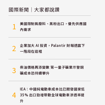
國際新聞｜大家都說讚
美國限制鎢廢料、黑粉出口，優先供應國
1
內需求
企業加大 AI 投資，Palantir 財報透露下
2
一階段在這裡
柴油價格再添變數 第一量子礦業示警銅
3
礦成本恐持續攀升
IEA：中國純電動車成本比已開發國家低
4
35% 出口勁增帶動全球電動車滲透率提
升