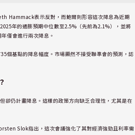
h Hammack表示反對，而鮑爾則形容這次降息為近期
25年的通膨預期中位數至2.5%（先前為2.1%），並將
明年僅會進行兩次降息。
有35個基點的降息幅度。市場顯然不接受聯準會的預測，認
？
，但卻仍計畫降息。這樣的政策方向缺乏合理性，尤其是在
濟學家Torsten Slok指出，這次會議強化了其對經濟強勁且利率需