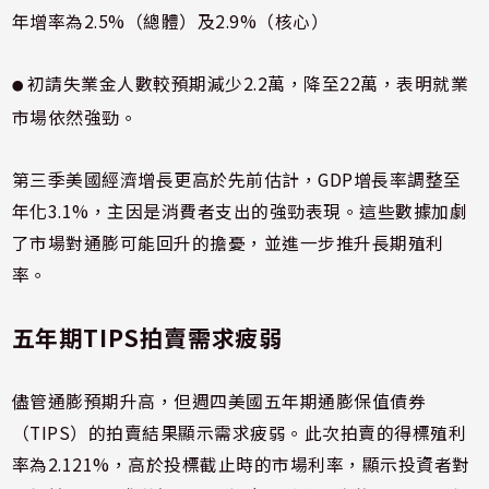
年增率為2.5%（總體）及2.9%（核心）
初請失業金人數較預期減少2.2萬，降至22萬，表明就業
●
市場依然強勁。
第三季美國經濟增長更高於先前估計，GDP增長率調整至
年化3.1%，主因是消費者支出的強勁表現。這些數據加劇
了市場對通膨可能回升的擔憂，並進一步推升長期殖利
率。
五年期TIPS拍賣需求疲弱
儘管通膨預期升高，但週四美國五年期通膨保值債券
（TIPS）的拍賣結果顯示需求疲弱。此次拍賣的得標殖利
率為2.121%，高於投標截止時的市場利率，顯示投資者對