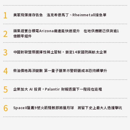
1
美軍飛彈庫存告急 洛克希德馬丁、Rheinmetall接急單
2
蘋果證實台積電Arizona廠產能快速提升 在地供應鏈已供貨逾1
億顆零組件
3
中國對歐盟祭選擇性稀土管制，鎖定14家國防與航太企業
4
柴油價格再添變數 第一量子礦業示警銅礦成本恐持續攀升
5
企業加大 AI 投資，Palantir 財報透露下一階段在這裡
6
SpaceX獵鷹9號火箭殘骸即將撞月球 將留下史上最大人造撞擊坑