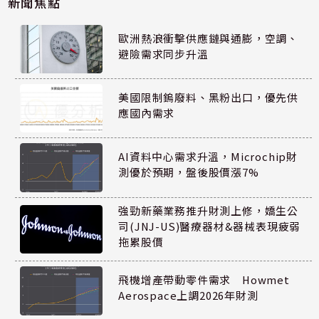
新聞焦點
歐洲熱浪衝擊供應鏈與通膨，空調、
避險需求同步升溫
美國限制鎢廢料、黑粉出口，優先供
應國內需求
AI資料中心需求升溫，Microchip財
測優於預期，盤後股價漲7%
強勁新藥業務推升財測上修，嬌生公
司(JNJ-US)醫療器材&器械表現疲弱
拖累股價
飛機增產帶動零件需求 Howmet
Aerospace上調2026年財測