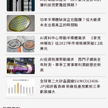
獲利反而更難超預期？
功率半導體缺貨正在醞釀？從大廠資
本支出看真正的時間點
AI資料中心帶動半導體需求 《麥克
林報告》估2027年市場規模突破2.2兆
美元
AI投資熱潮帶動需求 西門子調高全
年財測、單季工業事業利潤創歷史新
高
全球第二大矽晶圓廠SUMCO(3436-
JP)陷折舊高峰 新廠投產拖累前三季
虧損擴大