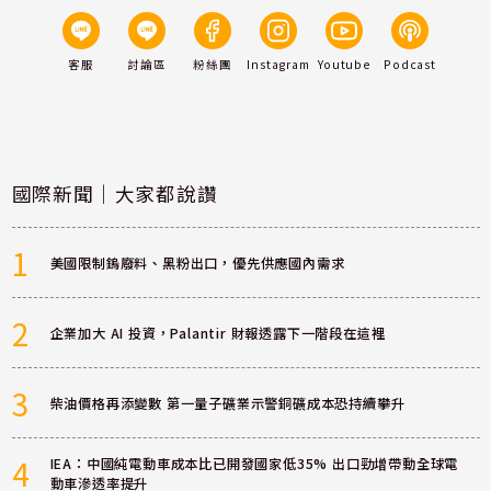
客服
討論區
粉絲團
Instagram
Youtube
Podcast
國際新聞｜大家都說讚
1
美國限制鎢廢料、黑粉出口，優先供應國內需求
2
企業加大 AI 投資，Palantir 財報透露下一階段在這裡
3
柴油價格再添變數 第一量子礦業示警銅礦成本恐持續攀升
4
IEA：中國純電動車成本比已開發國家低35% 出口勁增帶動全球電
動車滲透率提升