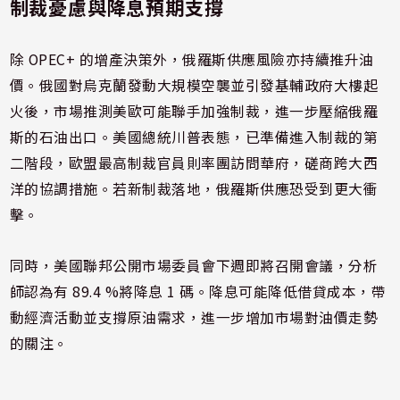
制裁憂慮與降息預期支撐
除 OPEC+ 的增產決策外，俄羅斯供應風險亦持續推升油
價。俄國對烏克蘭發動大規模空襲並引發基輔政府大樓起
火後，市場推測美歐可能聯手加強制裁，進一步壓縮俄羅
斯的石油出口。美國總統川普表態，已準備進入制裁的第
二階段，歐盟最高制裁官員則率團訪問華府，磋商跨大西
洋的協調措施。若新制裁落地，俄羅斯供應恐受到更大衝
擊。
同時，美國聯邦公開市場委員會下週即將召開會議，分析
師認為有 89.4 %將降息 1 碼。降息可能降低借貸成本，帶
動經濟活動並支撐原油需求，進一步增加市場對油價走勢
的關注。