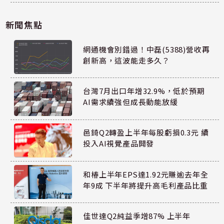
新聞焦點
網通機會別錯過！中磊(5388)營收再
創新高，這波能走多久？
台灣7月出口年增32.9%，低於預期
AI需求續強但成長動能放緩
邑錡Q2轉盈上半年每股虧損0.3元 續
投入AI視覺產品開發
和椿上半年EPS達1.92元賺逾去年全
年9成 下半年將提升高毛利產品比重
佳世達Q2純益季增87% 上半年