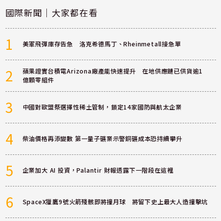
國際新聞｜大家都在看
1
美軍飛彈庫存告急 洛克希德馬丁、Rheinmetall接急單
2
蘋果證實台積電Arizona廠產能快速提升 在地供應鏈已供貨逾1
億顆零組件
3
中國對歐盟祭選擇性稀土管制，鎖定14家國防與航太企業
4
柴油價格再添變數 第一量子礦業示警銅礦成本恐持續攀升
5
企業加大 AI 投資，Palantir 財報透露下一階段在這裡
6
SpaceX獵鷹9號火箭殘骸即將撞月球 將留下史上最大人造撞擊坑