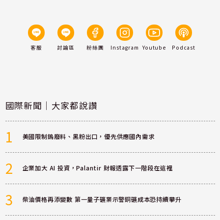
客服
討論區
粉絲團
Instagram
Youtube
Podcast
國際新聞｜大家都說讚
1
美國限制鎢廢料、黑粉出口，優先供應國內需求
2
企業加大 AI 投資，Palantir 財報透露下一階段在這裡
3
柴油價格再添變數 第一量子礦業示警銅礦成本恐持續攀升