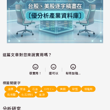
這篇文章對您來說實用嗎？
還可以
很實用！
有待加強...
標籤關鍵字
油價
原油
石油
OPEC+
美國
歐盟
俄羅斯
烏克蘭
化石燃料
能源
分析研究