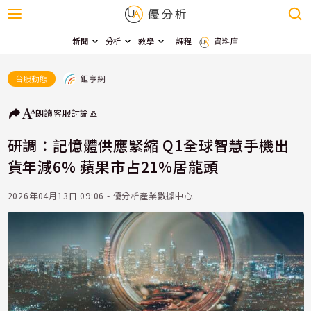
新聞
分析
教學
課程
資料庫
鉅亨網
台股動態
朗讀
客服
討論區
研調：記憶體供應緊縮 Q1全球智慧手機出
貨年減6% 蘋果市占21%居龍頭
2026年04月13日 09:06 - 優分析產業數據中心