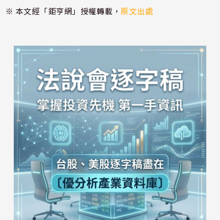
※ 本文經「鉅亨網」授權轉載，
原文出處