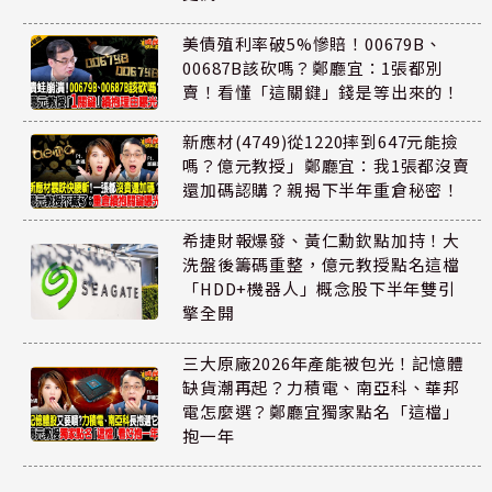
美債殖利率破5%慘賠！00679B、
00687B該砍嗎？鄭廳宜：1張都別
賣！看懂「這關鍵」錢是等出來的！
新應材(4749)從1220摔到647元能撿
嗎？億元教授」鄭廳宜：我1張都沒賣
還加碼認購？親揭下半年重倉秘密！
希捷財報爆發、黃仁勳欽點加持！大
洗盤後籌碼重整，億元教授點名這檔
「HDD+機器人」概念股下半年雙引
擎全開
三大原廠2026年產能被包光！記憶體
缺貨潮再起？力積電、南亞科、華邦
電怎麼選？鄭廳宜獨家點名「這檔」
抱一年