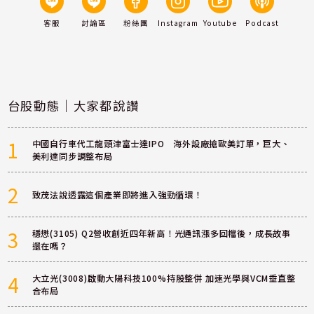
客服
討論區
粉絲團
Instagram
Youtube
Podcast
台股動態｜大家都說讚
1
中國自行車代工龍頭津富士達IPO 海外設廠搶歐美訂單，巨大、
美利達同步調整布局
2
致茂法說透露這個產業即將進入強勁循環！
3
穩懋(3105) Q2營收創近四年新高！光通訊漲多回檔後，成長故事
還在嗎？
4
大立光(3008)啟動大陽科技100%持股整併 加速光學與VCM垂直整
合布局