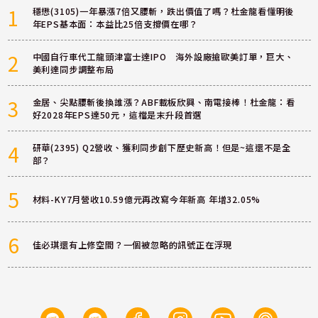
1
穩懋(3105)一年暴漲7倍又腰斬，跌出價值了嗎？杜金龍看懂明後
年EPS基本面：本益比25倍支撐價在哪？
2
中國自行車代工龍頭津富士達IPO 海外設廠搶歐美訂單，巨大、
美利達同步調整布局
3
金居、尖點腰斬後換誰漲？ABF載板欣興、南電接棒！杜金龍：看
好2028年EPS達50元，這檔是末升段首選
4
研華(2395) Q2營收、獲利同步創下歷史新高！但是~這還不是全
部？
5
材料-KY7月營收10.59億元再改寫今年新高 年增32.05%
6
佳必琪還有上修空間？一個被忽略的訊號正在浮現