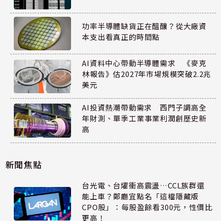
功率半導體缺貨正在醞釀？從大廠資
本支出看真正的時間點
AI資料中心帶動半導體需求 《麥克
林報告》估2027年市場規模突破2.2兆
美元
AI投資熱潮帶動需求 西門子調高全
年財測、單季工業事業利潤創歷史新
高
新聞焦點
台光電、台燿衝高震盪…CCL族群還
能上車？鄭廳宜點名「這檔隱藏版
CPO股」：每股盈餘看300元，性價比
更高！