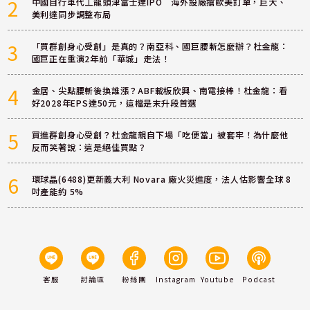
2
中國自行車代工龍頭津富士達IPO 海外設廠搶歐美訂單，巨大、
美利達同步調整布局
3
「買群創身心受創」是真的？南亞科、國巨腰斬怎麼辦？杜金龍：
國巨正在重演2年前「華城」走法！
4
金居、尖點腰斬後換誰漲？ABF載板欣興、南電接棒！杜金龍：看
好2028年EPS達50元，這檔是末升段首選
5
買進群創身心受創？杜金龍親自下場「吃便當」被套牢！為什麼他
反而笑著說：這是絕佳買點？
6
環球晶(6488)更新義大利 Novara 廠火災進度，法人估影響全球 8
吋產能約 5%
客服
討論區
粉絲團
Instagram
Youtube
Podcast