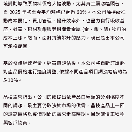
境變動導致原物料價格大幅波動，尤其貴金屬漲幅顯著，
自 2025 年初至今平均漲幅已超過 60%。本公司除持續推
動成本優化、費用管理、提升效率外，也盡力自行吸收基
座、封蓋、靶材及銀膠等相關貴金屬 (金、銀、鎢) 物料的
成本上漲。然而，面對持續攀升的壓力，現已超出本公司
可承擔範圍。
基於整體經營考量，經審慎評估後，本公司將自新訂單起
對產品價格進行適度調整; 依據不同產品項目調漲幅度約為
5-10%。
晶技主管指出，公司的確提出依產品口種類的分別幅度不
同的調漲，最主要仍取決於市場的供需，晶技產品上一回
的調高價格爲疫情期間的需求走高時期。目對調價正積極
與客戶協商。