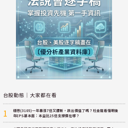
台股動態｜大家都在看
1
穩懋(3105)一年暴漲7倍又腰斬，跌出價值了嗎？杜金龍看懂明後
年EPS基本面：本益比25倍支撐價在哪？