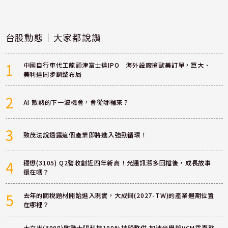
台股動態｜大家都說讚
1
中國自行車代工龍頭津富士達IPO 海外設廠搶歐美訂單，巨大、
美利達同步調整布局
2
AI 散熱的下一波機會，會從哪裡來？
3
致茂法說透露這個產業即將進入強勁循環！
4
穩懋(3105) Q2營收創近四年新高！光通訊漲多回檔後，成長故事
還在嗎？
5
去年的關稅題材開始進入現實，大成鋼(2027-TW)的產業週期位置
在哪裡？
大立光(3008)啟動大陽科技100%持股整併 加速光學與VCM垂直整