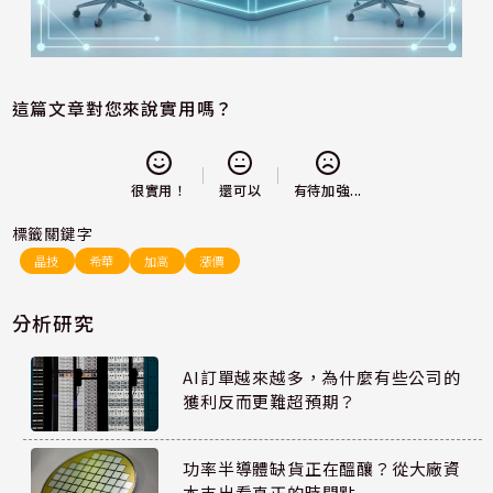
這篇文章對您來說實用嗎？
還可以
很實用！
有待加強...
標籤關鍵字
晶技
希華
加高
漲價
分析研究
AI訂單越來越多，為什麼有些公司的
獲利反而更難超預期？
功率半導體缺貨正在醞釀？從大廠資
本支出看真正的時間點