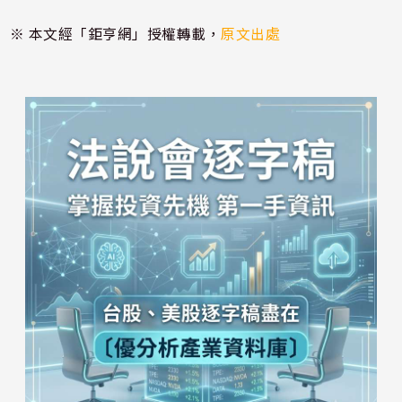
※ 本文經「鉅亨網」授權轉載，
原文出處