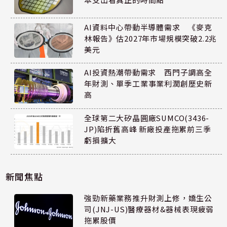
AI資料中心帶動半導體需求 《麥克
林報告》估2027年市場規模突破2.2兆
美元
AI投資熱潮帶動需求 西門子調高全
年財測、單季工業事業利潤創歷史新
高
全球第二大矽晶圓廠SUMCO(3436-
JP)陷折舊高峰 新廠投產拖累前三季
虧損擴大
新聞焦點
強勁新藥業務推升財測上修，嬌生公
司(JNJ-US)醫療器材&器械表現疲弱
拖累股價