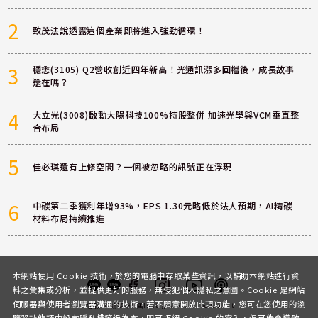
2
致茂法說透露這個產業即將進入強勁循環！
3
穩懋(3105) Q2營收創近四年新高！光通訊漲多回檔後，成長故事
還在嗎？
4
大立光(3008)啟動大陽科技100%持股整併 加速光學與VCM垂直整
合布局
5
佳必琪還有上修空間？一個被忽略的訊號正在浮現
6
中碳第二季獲利年增93%，EPS 1.30元略低於法人預期，AI精碳
材料布局持續推進
本網站使用 Cookie 技術，於您的電腦中存取某些資訊，以輔助本網站進行資
料之彙集或分析，並提供更好的服務，無侵犯個人隱私之意圖。Cookie 是網站
伺服器與使用者瀏覽器溝通的技術，若不願意開放此項功能，您可在您使用的瀏
客服
討論區
粉絲團
Instagram
Youtube
Podcast
覽器功能項中設定隱私權等級為高，即可拒絕 Cookie 的寫入，但可能會導致