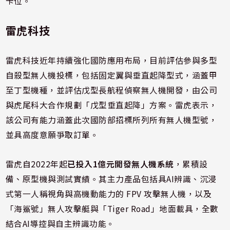
卡位。
雷虎科技
雷虎科技近年持續強化國防應用布局，目前評估參與多型
自殺型無人機投標，包括固定翼與垂直起降型式，涵蓋甲
至丁型機種，並評估戊型長航程偵察無人機開發，由公司
與虎尾科大合作規劃「戊型垂直起降」方案。雷虎表示，
該公司有能力涵蓋此次國防部招標所列所有無人機型號，
並具高度意願爭取訂單。
雷虎自2022年起
已投入1億元開發無人機系統
，累積設
備、原型機與測試實績。其主力產品包括具AI辨識、沉浸
式第一人稱視角與高機動能力的 FPV 攻擊無人機，以及
「海鯊號」無人攻擊艇與「Tiger Road」地面載具，全數
結合AI導控與自主辨識功能。