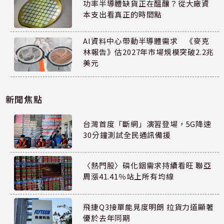
功率半導體缺貨正在醞釀？從大廠資
本支出看真正的時間點
AI資料中心帶動半導體需求 《麥克
林報告》估2027年市場規模突破2.2兆
美元
新聞焦點
台灣首度「斷網」演習登場，5G降速
30分鐘測試全民通訊備援
〈熱門股〉磷化銦需求持續看旺 聯亞
周漲41.41％站上所有均線
飛捷Q3接單能見度明朗 拉貨力道顯著
優於去年同期