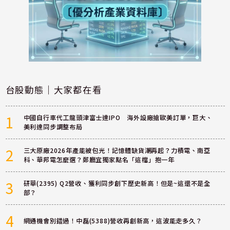
台股動態｜大家都在看
1
中國自行車代工龍頭津富士達IPO 海外設廠搶歐美訂單，巨大、
美利達同步調整布局
2
三大原廠2026年產能被包光！記憶體缺貨潮再起？力積電、南亞
科、華邦電怎麼選？鄭廳宜獨家點名「這檔」抱一年
3
研華(2395) Q2營收、獲利同步創下歷史新高！但是~這還不是全
部？
4
網通機會別錯過！中磊(5388)營收再創新高，這波能走多久？