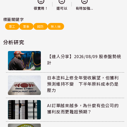
還可以
很實用！
有待加強...
標籤關鍵字
軍工
軍事
國防
無人機
分析研究
【達人分享】2026/08/09 股泰盤勢統
計
日本塗料上修全年營收展望，但獲利
預測維持不變 下半年原料成本仍是
壓力
AI訂單越來越多，為什麼有些公司的
獲利反而更難超預期？