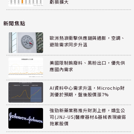
虧損擴大
新聞焦點
歐洲熱浪衝擊供應鏈與通膨，空調、
避險需求同步升溫
美國限制鎢廢料、黑粉出口，優先供
應國內需求
AI資料中心需求升溫，Microchip財
測優於預期，盤後股價漲7%
強勁新藥業務推升財測上修，嬌生公
司(JNJ-US)醫療器材&器械表現疲弱
拖累股價