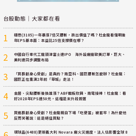
台股動態｜大家都在看
1
穩懋(3105)一年暴漲7倍又腰斬，跌出價值了嗎？杜金龍看懂明後
年EPS基本面：本益比25倍支撐價在哪？
2
中國自行車代工龍頭津富士達IPO 海外設廠搶歐美訂單，巨大、
美利達同步調整布局
3
「買群創身心受創」是真的？南亞科、國巨腰斬怎麼辦？杜金龍：
國巨正在重演2年前「華城」走法！
4
金居、尖點腰斬後換誰漲？ABF載板欣興、南電接棒！杜金龍：看
好2028年EPS達50元，這檔是末升段首選
5
買進群創身心受創？杜金龍親自下場「吃便當」被套牢！為什麼他
反而笑著說：這是絕佳買點？
6
環球晶(6488)更新義大利 Novara 廠火災進度，法人估影響全球 8