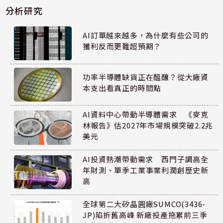
分析研究
AI訂單越來越多，為什麼有些公司的
獲利反而更難超預期？
功率半導體缺貨正在醞釀？從大廠資
本支出看真正的時間點
AI資料中心帶動半導體需求 《麥克
林報告》估2027年市場規模突破2.2兆
美元
AI投資熱潮帶動需求 西門子調高全
年財測、單季工業事業利潤創歷史新
高
全球第二大矽晶圓廠SUMCO(3436-
JP)陷折舊高峰 新廠投產拖累前三季