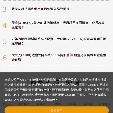
3
致茂法說透露這個產業即將進入強勁循環！
4
穩懋(3105) Q2營收創近四年新高！光通訊漲多回檔後，成長故事
還在嗎？
5
去年的關稅題材開始進入現實，大成鋼(2027-TW)的產業週期位置
在哪裡？
6
大立光(3008)啟動大陽科技100%持股整併 加速光學與VCM垂直整
合布局
本網站使用 Cookie 技術，於您的電腦中存取某些資訊，以輔助本網站進行資
料之彙集或分析，並提供更好的服務，無侵犯個人隱私之意圖。Cookie 是網站
伺服器與使用者瀏覽器溝通的技術，若不願意開放此項功能，您可在您使用的瀏
客服
討論區
粉絲團
Instagram
Youtube
Podcast
覽器功能項中設定隱私權等級為高，即可拒絕 Cookie 的寫入，但可能會導致
本網站之部分或全部功能無法正常執行。
加入我
隱私權政
服務條
合作提
聯絡我
場地租
訂閱電子
們
策
款
案
們
借
報
我知道了