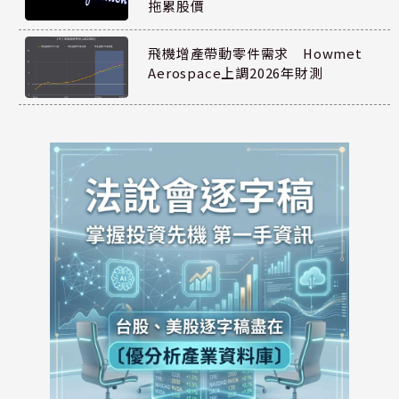
拖累股價
飛機增產帶動零件需求 Howmet
Aerospace上調2026年財測