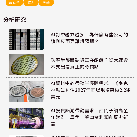
合勤控
歐洲
網通
分析研究
AI訂單越來越多，為什麼有些公司的
獲利反而更難超預期？
功率半導體缺貨正在醞釀？從大廠資
本支出看真正的時間點
AI資料中心帶動半導體需求 《麥克
林報告》估2027年市場規模突破2.2兆
美元
AI投資熱潮帶動需求 西門子調高全
年財測、單季工業事業利潤創歷史新
高