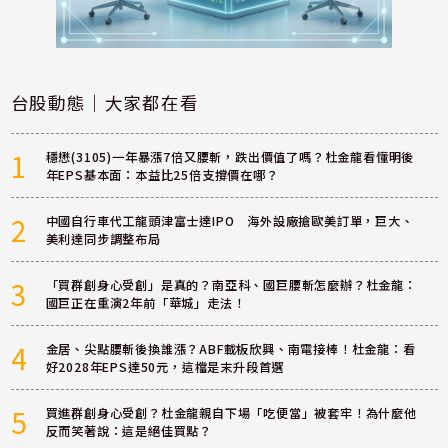
台股動態｜大家都在看
1
穩懋(3105)一年暴漲7倍又腰斬，跌出價值了嗎？杜金龍看懂明後
年EPS基本面：本益比25倍支撐價在哪？
2
中國自行車代工龍頭津富士達IPO 海外設廠搶歐美訂單，巨大、
美利達同步調整布局
3
「買群創身心受創」是真的？南亞科、國巨腰斬怎麼辦？杜金龍：
國巨正在重演2年前「華城」走法！
4
金居、尖點腰斬後換誰漲？ABF載板欣興、南電接棒！杜金龍：看
好2028年EPS達50元，這檔是末升段首選
5
買進群創身心受創？杜金龍親自下場「吃便當」被套牢！為什麼他
反而笑著說：這是絕佳買點？