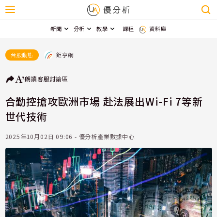
新聞
分析
教學
課程
資料庫
鉅亨網
台股動態
朗讀
客服
討論區
合勤控搶攻歐洲市場 赴法展出Wi-Fi 7等新
世代技術
2025年10月02日 09:06 - 優分析產業數據中心