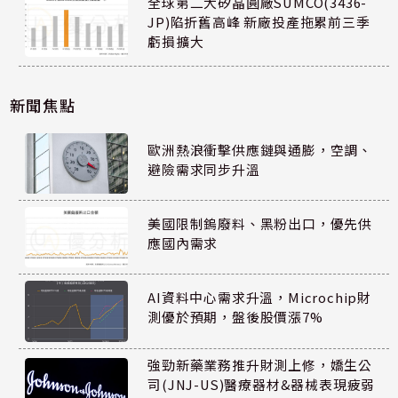
全球第二大矽晶圓廠SUMCO(3436-
JP)陷折舊高峰 新廠投產拖累前三季
虧損擴大
新聞焦點
歐洲熱浪衝擊供應鏈與通膨，空調、
避險需求同步升溫
美國限制鎢廢料、黑粉出口，優先供
應國內需求
AI資料中心需求升溫，Microchip財
測優於預期，盤後股價漲7%
強勁新藥業務推升財測上修，嬌生公
司(JNJ-US)醫療器材&器械表現疲弱