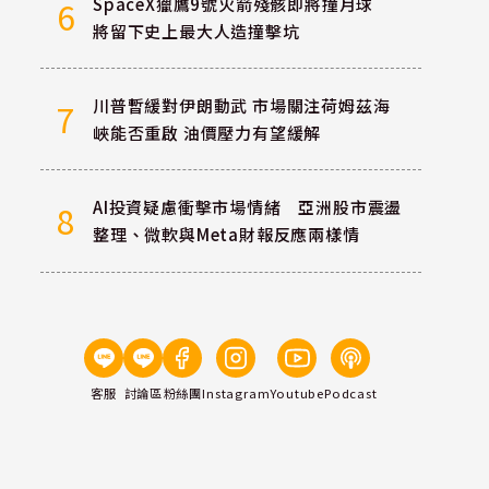
SpaceX獵鷹9號火箭殘骸即將撞月球
6
將留下史上最大人造撞擊坑
川普暫緩對伊朗動武 市場關注荷姆茲海
7
峽能否重啟 油價壓力有望緩解
AI投資疑慮衝擊市場情緒 亞洲股市震盪
8
整理、微軟與Meta財報反應兩樣情
客服
討論區
粉絲團
Instagram
Youtube
Podcast