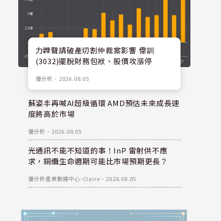
力韡聲請破產切割仲裁案影響 偉訓
(3032)擺脫財務包袱、股價攻漲停
優分析
．
2026.08.05
蘇姿丰再喊AI超級循環 AMD預估未來成長速
度將高於市場
優分析
．
2026.08.05
光通訊不能不知道的事！InP 雷射供不應
求，銅纜生命週期可能比市場預期更長？
優分析產業數據中心-Claire
．
2026.08.05