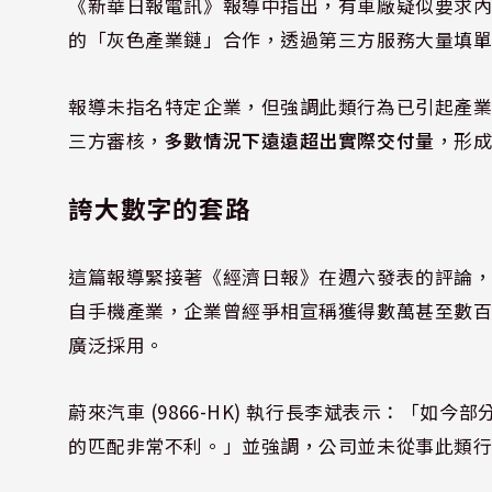
《新華日報電訊》報導中指出，有車廠疑似要求
的「灰色產業鏈」合作，透過第三方服務大量填
報導未指名特定企業，但強調此類行為已引起產
三方審核，
多數情況下遠遠超出實際交付量
，形
誇大數字的套路
這篇報導緊接著《經濟日報》在週六發表的評論
自手機產業，企業曾經爭相宣稱獲得數萬甚至數
廣泛採用。
蔚來汽車 (9866-HK) 執行長李斌表示：「
的匹配非常不利。」並強調，公司並未從事此類