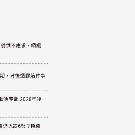
雷射供不應求，銅纜
？
績超預期，背後透露這件事
電池產能 2028年後
價仍大跌6%？降價