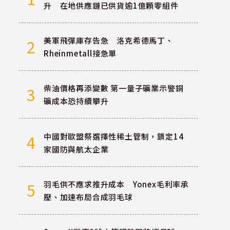
升 在地供應鏈已供貨逾1億顆零組件
美軍飛彈庫存告急 洛克希德馬丁、
2
Rheinmetall接急單
柴油價格再添變數 第一量子礦業示警銅
3
礦成本恐持續攀升
中國對歐盟祭選擇性稀土管制，鎖定14
4
家國防與航太企業
羽毛供不應求推升成本 Yonex毛利率承
5
壓、加速布局合成羽毛球