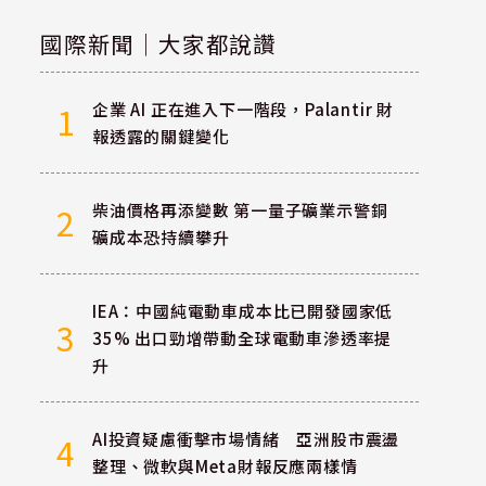
國際新聞｜大家都說讚
企業 AI 正在進入下一階段，Palantir 財
1
報透露的關鍵變化
柴油價格再添變數 第一量子礦業示警銅
2
礦成本恐持續攀升
IEA：中國純電動車成本比已開發國家低
3
35% 出口勁增帶動全球電動車滲透率提
升
AI投資疑慮衝擊市場情緒 亞洲股市震盪
4
整理、微軟與Meta財報反應兩樣情