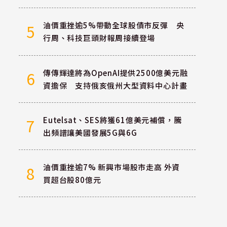
油價重挫逾5%帶動全球股債市反彈 央
5
行周、科技巨頭財報周接續登場
傳傳輝達將為OpenAI提供2500億美元融
6
資擔保 支持俄亥俄州大型資料中心計畫
Eutelsat、SES將獲61億美元補償，騰
7
出頻譜讓美國發展5G與6G
油價重挫逾7% 新興市場股市走高 外資
8
買超台股80億元