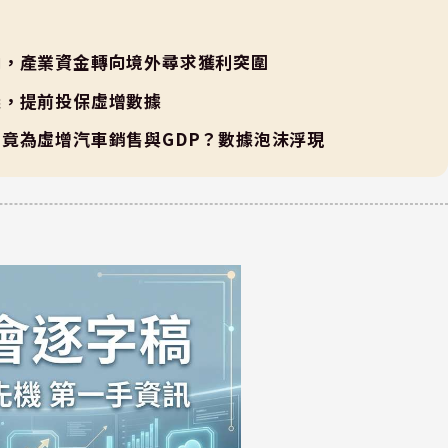
內，產業資金轉向境外尋求獲利突圍
議，提前投保虛增數據
竟為虛增汽車銷售與GDP？數據泡沫浮現