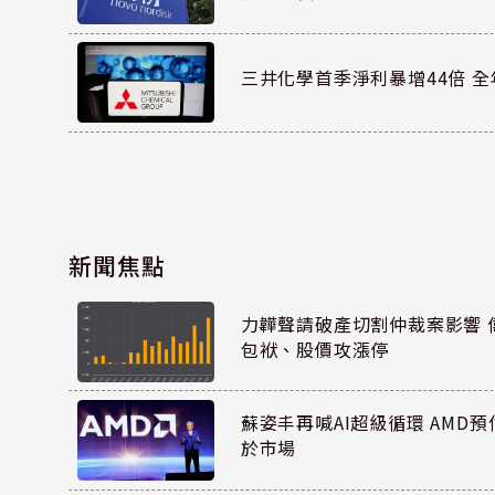
三井化學首季淨利暴增44倍 
新聞焦點
力韡聲請破產切割仲裁案影響 偉
包袱、股價攻漲停
蘇姿丰再喊AI超級循環 AMD
於市場